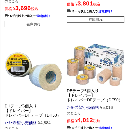
のところ
3,801
価格
¥
税込
3,696
価格
¥
税込
５千円以上ご購入で
送料無料！
５千円以上ご購入で
送料無料！
在庫切れ
在庫切れ
DEテープ6個入り
【ドレイパー】
ドレイパーDEテープ（DE50）
DHテープ6個入り
ﾒｰｶｰ希望小売価格
¥
5,016
【ドレイパー】
のところ
ドレイパーDHテープ（DH50）
4,012
価格
¥
税込
ﾒｰｶｰ希望小売価格
¥
4,884
５千円以上ご購入で
送料無料！
のところ