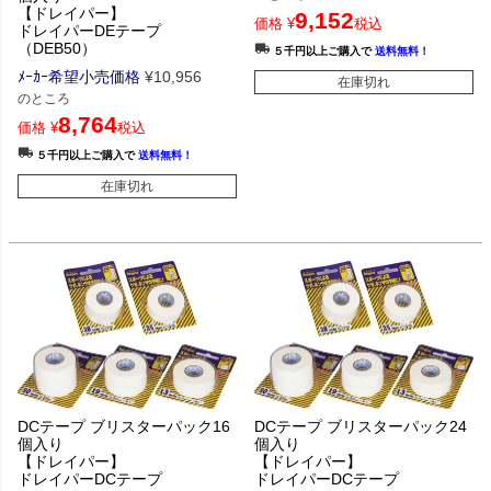
【ドレイパー】
9,152
価格
¥
税込
ドレイパーDEテープ
（DEB50）
５千円以上ご購入で
送料無料！
ﾒｰｶｰ希望小売価格
¥
10,956
在庫切れ
のところ
8,764
価格
¥
税込
５千円以上ご購入で
送料無料！
在庫切れ
DCテープ ブリスターパック16
DCテープ ブリスターパック24
個入り
個入り
【ドレイパー】
【ドレイパー】
ドレイパーDCテープ
ドレイパーDCテープ