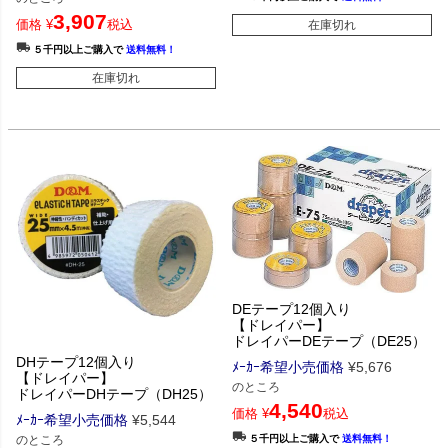
3,907
価格
¥
税込
在庫切れ
５千円以上ご購入で
送料無料！
在庫切れ
DEテープ12個入り
【ドレイパー】
ドレイパーDEテープ（DE25）
DHテープ12個入り
ﾒｰｶｰ希望小売価格
¥
5,676
【ドレイパー】
のところ
ドレイパーDHテープ（DH25）
4,540
価格
¥
税込
ﾒｰｶｰ希望小売価格
¥
5,544
５千円以上ご購入で
送料無料！
のところ