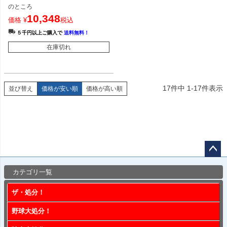
のところ
10,348
価格
¥
税込
５千円以上ご購入で
送料無料！
在庫切れ
17
件中
1
-
17
件表示
並び替え
価格が安い順
価格が高い順
ペー
カテゴリ一覧
ジト
ップ
ザ・処分！
へ
野球大処分！