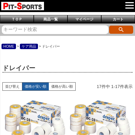
ＴＯＰ
商品一覧
マイページ
カート
HOME
ケア用品
ドレイパー
ドレイパー
17
件中
1
-
17
件表示
並び替え
価格が安い順
価格が高い順