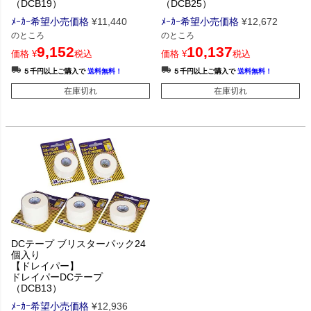
（DCB19）
（DCB25）
ﾒｰｶｰ希望小売価格
¥
11,440
ﾒｰｶｰ希望小売価格
¥
12,672
のところ
のところ
9,152
10,137
価格
¥
税込
価格
¥
税込
５千円以上ご購入で
送料無料！
５千円以上ご購入で
送料無料！
在庫切れ
在庫切れ
DCテープ ブリスターパック24
個入り
【ドレイパー】
ドレイパーDCテープ
（DCB13）
ﾒｰｶｰ希望小売価格
¥
12,936