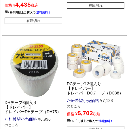
4,435
価格
¥
税込
在庫切れ
５千円以上ご購入で
送料無料！
在庫切れ
DCテープ12個入り
【ドレイパー】
ドレイパーDCテープ（DC38）
ﾒｰｶｰ希望小売価格
¥
7,128
DHテープ6個入り
のところ
【ドレイパー】
ドレイパーDHテープ（DH75）
5,702
価格
¥
税込
ﾒｰｶｰ希望小売価格
¥
6,996
５千円以上ご購入で
送料無料！
のところ