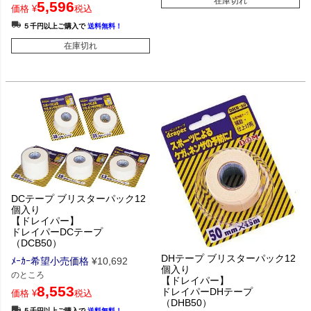
在庫切れ
5,596
価格
¥
税込
５千円以上ご購入で
送料無料！
在庫切れ
DCテープ ブリスターパック12
個入り
【ドレイパー】
ドレイパーDCテープ
（DCB50）
DHテープ ブリスターパック12
ﾒｰｶｰ希望小売価格
¥
10,692
個入り
のところ
【ドレイパー】
8,553
ドレイパーDHテープ
価格
¥
税込
（DHB50）
５千円以上ご購入で
送料無料！