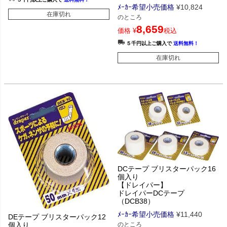
ﾒｰｶｰ希望小売価格
¥
10,824
在庫切れ
のところ
8,659
価格
¥
税込
５千円以上ご購入で
送料無料！
在庫切れ
DCテープ ブリスターパック16
個入り
【ドレイパー】
ドレイパーDCテープ
（DCB38）
ﾒｰｶｰ希望小売価格
¥
11,440
DEテープ ブリスターパック12
個入り
のところ