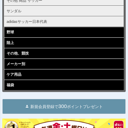
その他 商品 サッカー
サンダル
adidasサッカー日本代表
野球
陸上
その他、競技
メーカー別
ケア用品
福袋
300
新規会員登録で
ポイントプレゼント