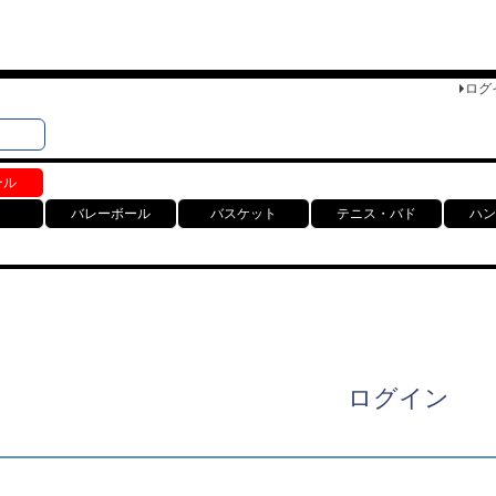
ログ
検索
ト
ール
バレーボール
バスケット
テニス・バド
ハン
ログイン