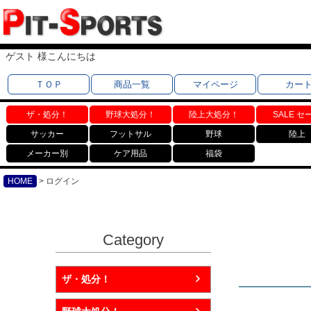
ゲスト 様こんにちは
ＴＯＰ
商品一覧
マイページ
カー
ザ・処分！
野球大処分！
陸上大処分！
SALE セ
サッカー
フットサル
野球
陸上
メーカー別
ケア用品
福袋
HOME
ログイン
Category
ザ・処分！