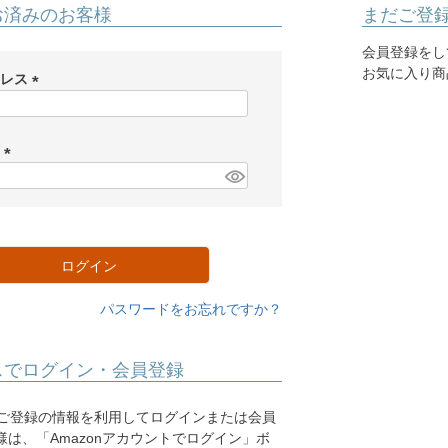
お済みのお客様
まだご登
会員登録をし
お気に入り商
ドレス
(
必
須
ド
)
(
必
須
)
ログイン
パスワードをお忘れですか？
スでログイン・会員登録
.jpにご登録の情報を利用してログインまたは会員
は、「Amazonアカウントでログイン」ボ