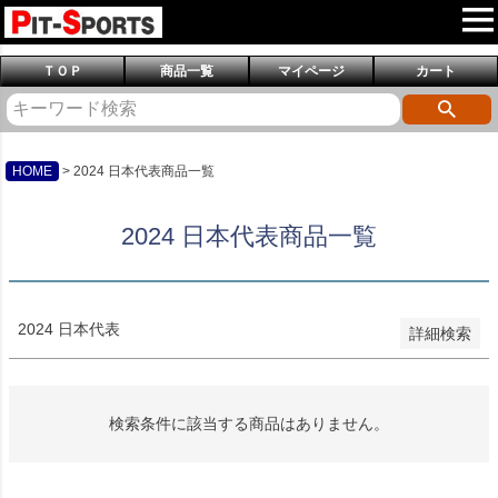
予約商品
予約商品のみを表示
ＴＯＰ
商品一覧
マイページ
カート
並び順
新着順
登録順
価格が安い順
価格が高い順
HOME
2024 日本代表商品一覧
優先度順
レビュー順
2024 日本代表商品一覧
キーワードヒット順
検索
2024 日本代表
詳細検索
検索条件に該当する商品はありません。