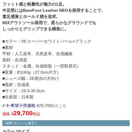
フィット感と軽量性が魅力の1足。
中足部にはBareFoot Leather NEOを採用することで、
素足感覚とホールド感を追求。
MIXアウトソール採用で、柔らかなグラウンドでも
しっかりとグリップできる構造に。
■カラー：09:スーパーホワイトパール×ブラック
■素材
甲材：人工皮革、天然皮革、合成繊維
底材：合成底
スタッド：金属、合成樹脂（一部取替式）
■質量：約240g（27.0cm片方）
■シューズ幅：2E相当の方向け
■底材：合成底
■サイズ：24.0-30.0cm
■生産国：日本製
ﾒｰｶｰ希望小売価格
¥
29,700
のところ
29,700
価格
¥
税込
[
297
ポイント進呈 ]
カラー
サイズ