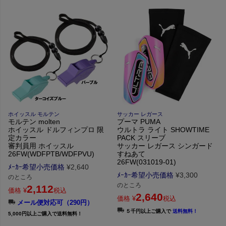
ホイッスル モルテン
サッカー レガース
モルテン molten
プーマ PUMA
ホイッスル ドルフィンプロ 限
ウルトラ ライト SHOWTIME
定カラー
PACK スリーブ
審判員用 ホイッスル
サッカー レガース シンガード
26FW(WDFPTB/WDFPVU)
すねあて
26FW(031019-01)
ﾒｰｶｰ希望小売価格
¥
2,640
ﾒｰｶｰ希望小売価格
¥
3,300
のところ
のところ
2,112
価格
¥
税込
2,640
価格
¥
税込
メール便対応可（290円）
５千円以上ご購入で
送料無料！
5,000円以上ご購入で送料無料！