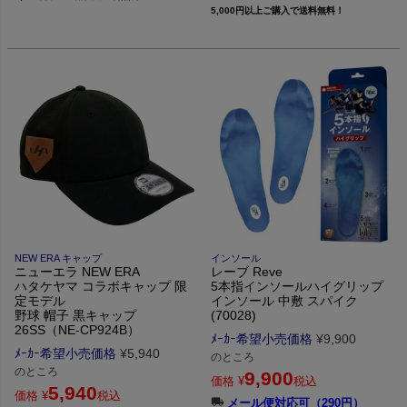
5,000円以上ご購入で送料無料！
NEW ERA キャップ
インソール
ニューエラ NEW ERA
レーブ Reve
ハタケヤマ コラボキャップ 限
5本指インソールハイグリップ
定モデル
インソール 中敷 スパイク
野球 帽子 黒キャップ
(70028)
26SS（NE-CP924B）
ﾒｰｶｰ希望小売価格
¥
9,900
ﾒｰｶｰ希望小売価格
¥
5,940
のところ
のところ
9,900
価格
¥
税込
5,940
価格
¥
税込
メール便対応可（290円）