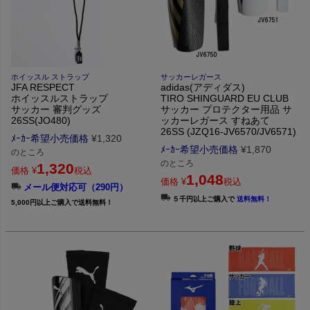
ホイッスル ストラップ
サッカーレガース
JFA RESPECT
adidas(アディダス)
ホイッスルストラップ
TIRO SHINGUARD EU CLUB
サッカー 審判グッズ
サッカー プロテクター用品 サ
26SS(JO480)
ッカーレガース すねあて
26SS (JZQ16-JV6570/JV6571)
ﾒｰｶｰ希望小売価格
¥
1,320
ﾒｰｶｰ希望小売価格
¥
1,870
のところ
のところ
1,320
価格
¥
税込
1,048
価格
¥
税込
メール便対応可（290円）
５千円以上ご購入で
送料無料！
5,000円以上ご購入で送料無料！