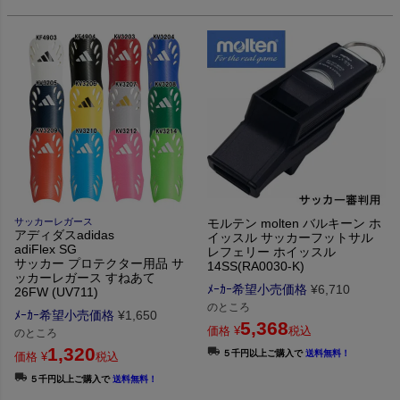
サッカーレガース
モルテン molten バルキーン ホ
アディダスadidas
イッスル サッカーフットサル
adiFlex SG
レフェリー ホイッスル
サッカー プロテクター用品 サ
14SS(RA0030-K)
ッカーレガース すねあて
ﾒｰｶｰ希望小売価格
¥
6,710
26FW (UV711)
のところ
ﾒｰｶｰ希望小売価格
¥
1,650
5,368
価格
¥
税込
のところ
1,320
５千円以上ご購入で
送料無料！
価格
¥
税込
５千円以上ご購入で
送料無料！