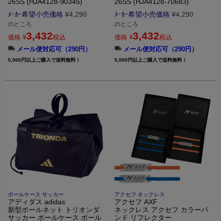
26SS (HJA4128-90345)
26SS (HJA4128-70683)
ﾒｰｶｰ希望小売価格
¥
4,290
ﾒｰｶｰ希望小売価格
¥
4,290
のところ
のところ
3,432
3,432
価格
¥
税込
価格
¥
税込
メール便対応可（290円）
メール便対応可（290円）
5,000円以上ご購入で送料無料！
5,000円以上ご購入で送料無料！
ボールケース サッカー
アクセフ ネックレス
アディダス adidas
アクセフ AXF
新型ボールネット トリオンダ
ネックレス アクセフ カラーバ
サッカー ボールケース ボール
ンド リフレクター