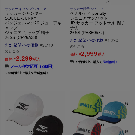
サッカー キャップ ジュニア
サッカー帽子 ジュニア
サッカージャンキー
ペナルティ penalty
SOCCERJUNKY
ジュニアサンハット
パンジェルマン26 ジュニアキ
JR サッカー フットサル 帽子
ャップ
子供
ジュニア キャップ 帽子
26SS (PES6058J)
26SS (CP26A33)
ﾒｰｶｰ希望小売価格
¥
4,290
ﾒｰｶｰ希望小売価格
¥
3,740
のところ
のところ
2,999
価格
¥
税込
2,299
価格
¥
税込
５千円以上ご購入で
送料無料！
メール便対応可（290円）
5,000円以上ご購入で送料無料！