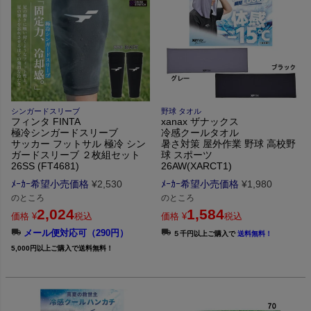
シンガードスリーブ
野球 タオル
フィンタ FINTA
xanax ザナックス
極冷シンガードスリーブ
冷感クールタオル
サッカー フットサル 極冷 シン
暑さ対策 屋外作業 野球 高校野
ガードスリーブ ２枚組セット
球 スポーツ
26SS (FT4681)
26AW(XARCT1)
ﾒｰｶｰ希望小売価格
¥
2,530
ﾒｰｶｰ希望小売価格
¥
1,980
のところ
のところ
2,024
1,584
価格
¥
税込
価格
¥
税込
メール便対応可（290円）
５千円以上ご購入で
送料無料！
5,000円以上ご購入で送料無料！