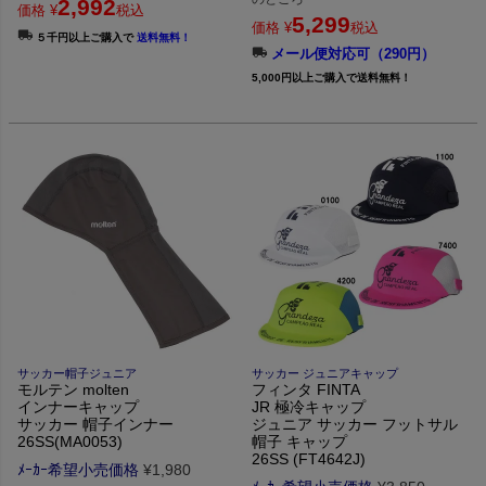
2,992
価格
¥
税込
5,299
価格
¥
税込
５千円以上ご購入で
送料無料！
メール便対応可（290円）
5,000円以上ご購入で送料無料！
サッカー帽子ジュニア
サッカー ジュニアキャップ
モルテン molten
フィンタ FINTA
インナーキャップ
JR 極冷キャップ
サッカー 帽子インナー
ジュニア サッカー フットサル
26SS(MA0053)
帽子 キャップ
26SS (FT4642J)
ﾒｰｶｰ希望小売価格
¥
1,980