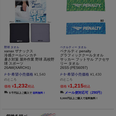
野球 タオル
ペナルティー タオル
xanax ザナックス
ペナルティ penalty
冷感クールハンカチ
グラフィッククールタオル
暑さ対策 屋外作業 野球 高校野
サッカー フットサル アクセサ
球 スポーツ
リー タオル
26AW(XARCH1)
26SS (PES6097)
ﾒｰｶｰ希望小売価格
¥
1,540
ﾒｰｶｰ希望小売価格
¥
1,430
のところ
のところ
1,232
1,215
価格
¥
税込
価格
¥
税込
メール便対応可（290円）
５千円以上ご購入で
送料無料！
5,000円以上ご購入で送料無料！