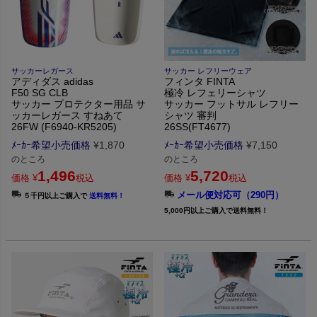
サッカーレガース
サッカー レフリーウェア
アディダス adidas
フィンタ FINTA
F50 SG CLB
極冷 レフェリーシャツ
サッカー プロテクター用品 サ
サッカー フットサル レフリー
ッカーレガース すねあて
シャツ 審判
26FW (F6940-KR5205)
26SS(FT4677)
ﾒｰｶｰ希望小売価格
¥
1,870
ﾒｰｶｰ希望小売価格
¥
7,150
のところ
のところ
1,496
5,720
価格
¥
税込
価格
¥
税込
メール便対応可（290円）
５千円以上ご購入で
送料無料！
5,000円以上ご購入で送料無料！