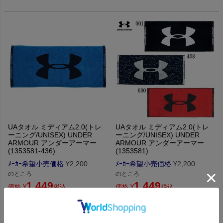
UAタオル ミディアム2.0(トレ
UAタオル ミディアム2.0(トレ
ーニング/UNISEX) UNDER
ーニング/UNISEX) UNDER
ARMOUR アンダーアーマー
ARMOUR アンダーアーマー
(1353581-436)
(1353581)
ﾒｰｶｰ希望小売価格
¥
2,200
ﾒｰｶｰ希望小売価格
¥
2,200
のところ
のところ
1,449
1,449
価格
¥
税込
価格
¥
税込
メール便対応可（290円）
メール便対応可（290円）
5,000円以上ご購入で送料無料！
5,000円以上ご購入で送料無料！