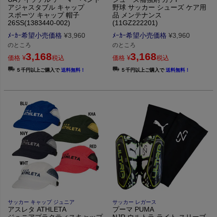
アジャスタブル キャップ
野球 サッカー シューズ ケア用
スポーツ キャップ 帽子
品 メンテナンス
26SS(1383440-002)
(11GZ222201)
ﾒｰｶｰ希望小売価格
¥
3,960
ﾒｰｶｰ希望小売価格
¥
3,960
のところ
のところ
3,168
3,168
価格
¥
税込
価格
¥
税込
５千円以上ご購入で
送料無料！
５千円以上ご購入で
送料無料！
サッカー キャップ ジュニア
サッカー レガース
アスレタ ATHLETA
プーマ PUMA
ジュニアプラクティスキャップ
NJR ウルトラ ライト スリーブ