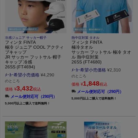
冷感ジュニア サッカー帽子
熱中症対策 タオル
フィンタ FINTA
フィンタ FINTA
極冷 ジュニア COOL アクティ
極冷タオル
ブキャップ
サッカー フットサル 極冷 タオ
JR サッカー フットサル 帽子
ル 熱中症対策
キャップ 冷感
26SS (FT4680)
26SS (FT4694)
ﾒｰｶｰ希望小売価格
¥
2,310
ﾒｰｶｰ希望小売価格
¥
4,290
のところ
のところ
1,848
価格
¥
税込
3,432
価格
¥
税込
メール便対応可（290円）
メール便対応可（290円）
5,000円以上ご購入で送料無料！
5,000円以上ご購入で送料無料！