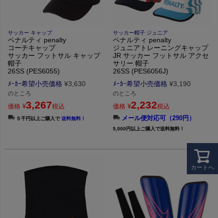
サッカー キャップ
サッカー帽子 ジュニア
ペナルティ penalty
ペナルティ penalty
コーチキャップ
ジュニアトレーニングキャップ
サッカー フットサル キャップ
JR サッカー フットサル アクセ
帽子
サリー 帽子
26SS (PES6055)
26SS (PES6056J)
ﾒｰｶｰ希望小売価格
¥
3,630
ﾒｰｶｰ希望小売価格
¥
3,190
のところ
のところ
3,267
2,232
価格
¥
税込
価格
¥
税込
メール便対応可（290円）
５千円以上ご購入で
送料無料！
5,000円以上ご購入で送料無料！
カートへ