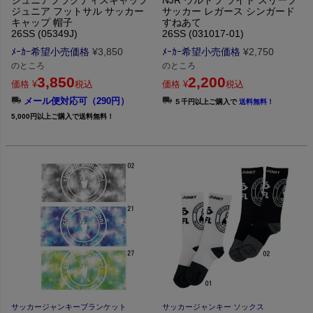
ジュニア フットサル サッカー
サッカー レガース シンガード
キャップ 帽子
すねあて
26SS (05349J)
26SS (031017-01)
ﾒｰｶｰ希望小売価格
¥
3,850
ﾒｰｶｰ希望小売価格
¥
2,750
のところ
のところ
3,850
2,200
価格
¥
税込
価格
¥
税込
メール便対応可（290円）
５千円以上ご購入で
送料無料！
5,000円以上ご購入で送料無料！
サッカージャンキーブランケット
サッカージャンキー ソックス