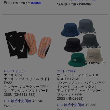
５千円以上ご購入で
送料無料！
5,000円以上ご購入で送料無料！
レガース サッカー
アウトドア帽子
ナイキ NIKE
ザ・ノース・フェイス THE
ナイキ マーキュリアル ライト
NORTH FACE
FA22
リバーシブルミニパイルバケッ
サッカー プロテクター用品 シ
トハット（ユニセックス）
ン・アンクル・フットガード
アウトドア キャップ リバーシ
26SU (DN3611-852)
ブルハット 帽子
26SS (NN02639)
ﾒｰｶｰ希望小売価格
¥
3,740
ﾒｰｶｰ希望小売価格
¥
6,380
のところ
のところ