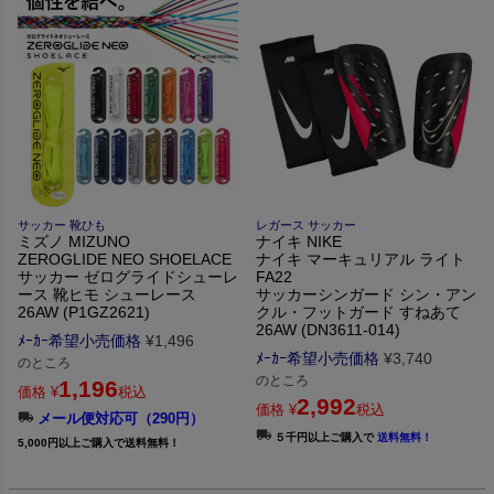
サッカー 靴ひも
レガース サッカー
ミズノ MIZUNO
ナイキ NIKE
ZEROGLIDE NEO SHOELACE
ナイキ マーキュリアル ライト
サッカー ゼログライドシューレ
FA22
ース 靴ヒモ シューレース
サッカーシンガード シン・アン
26AW (P1GZ2621)
クル・フットガード すねあて
26AW (DN3611-014)
ﾒｰｶｰ希望小売価格
¥
1,496
ﾒｰｶｰ希望小売価格
¥
3,740
のところ
のところ
1,196
価格
¥
税込
2,992
価格
¥
税込
メール便対応可（290円）
５千円以上ご購入で
送料無料！
5,000円以上ご購入で送料無料！