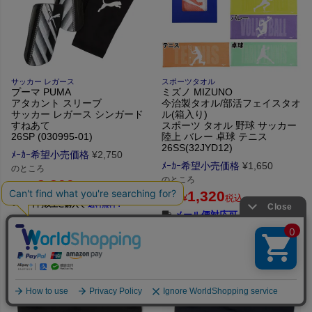
サッカー レガース
スポーツタオル
プーマ PUMA
ミズノ MIZUNO
アタカント スリーブ
今治製タオル/部活フェイスタオ
サッカー レガース シンガード
ル(箱入り)
すねあて
スポーツ タオル 野球 サッカー
26SP (030995-01)
陸上 バレー 卓球 テニス
26SS(32JYD12)
ﾒｰｶｰ希望小売価格
¥
2,750
ﾒｰｶｰ希望小売価格
¥
1,650
のところ
のところ
2,200
価格
¥
税込
1,320
価格
¥
税込
５千円以上ご購入で
送料無料！
メール便対応可（290円）
5,000円以上ご購入で送料無料！