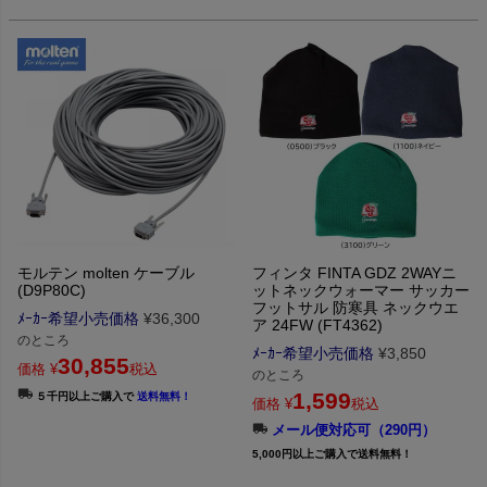
モルテン molten ケーブル
フィンタ FINTA GDZ 2WAYニ
(D9P80C)
ットネックウォーマー サッカー
フットサル 防寒具 ネックウエ
ﾒｰｶｰ希望小売価格
¥
36,300
ア 24FW (FT4362)
のところ
ﾒｰｶｰ希望小売価格
¥
3,850
30,855
価格
¥
税込
のところ
1,599
５千円以上ご購入で
送料無料！
価格
¥
税込
メール便対応可（290円）
5,000円以上ご購入で送料無料！