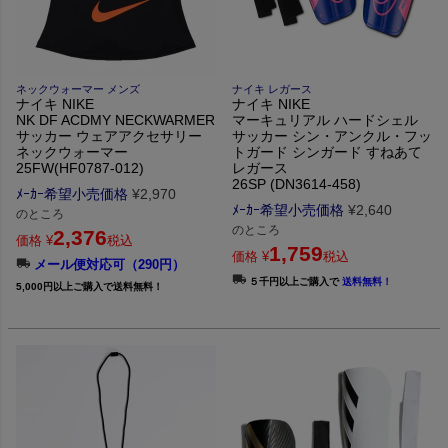
ネックウォーマー メンズ
ナイキ レガース
ナイキ NIKE
ナイキ NIKE
NK DF ACDMY NECKWARMER
マーキュリアル ハードシェル
サッカー ウェアアクセサリー
サッカー シン・アンクル・フッ
ネックウォーマー
トガード シンガード すねあて
25FW(HF0787-012)
レガース
26SP (DN3614-458)
ﾒｰｶｰ希望小売価格
¥
2,970
ﾒｰｶｰ希望小売価格
¥
2,640
のところ
のところ
2,376
価格
¥
税込
1,759
価格
¥
税込
メール便対応可（290円）
５千円以上ご購入で
送料無料！
5,000円以上ご購入で送料無料！