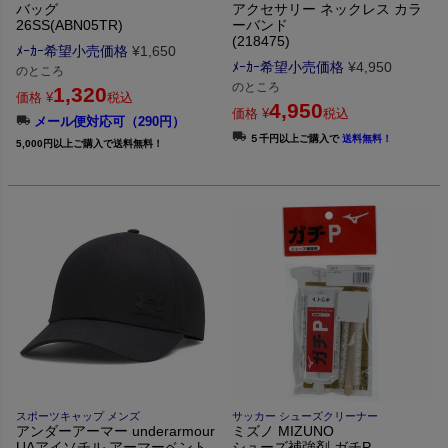
バッグ
アクセサリー ネックレス カラ
26SS(ABN05TR)
ーバンド
(218475)
ﾒｰｶｰ希望小売価格
¥
1,650
ﾒｰｶｰ希望小売価格
¥
4,950
のところ
のところ
1,320
価格
¥
税込
4,950
価格
¥
税込
メール便対応可（290円）
５千円以上ご購入で
送料無料！
5,000円以上ご購入で送料無料！
スポーツキャップ メンズ
サッカー シューズクリーナー
アンダーアーマー underarmour
ミズノ MIZUNO
UAアイソチル アーマーベント
シューズ補強剤 ガチP