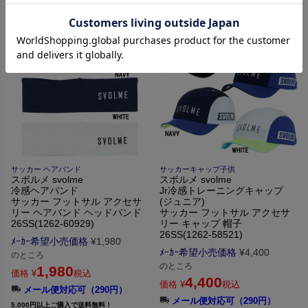
サッカー ヘアバンド
サッカーキャップ子供
スボルメ svolme
スボルメ svolme
冷感ヘアバンド
Jr冷感トレーニングキャップ
サッカー フットサル アクセサ
(ジュニア)
リー ヘアバンド ヘッドバンド
サッカー フットサル アクセサ
26SS(1262-60929)
リー キャップ 帽子
26SS(1262-58521)
ﾒｰｶｰ希望小売価格
¥
1,980
ﾒｰｶｰ希望小売価格
¥
4,400
のところ
のところ
1,980
価格
¥
税込
4,400
価格
¥
税込
メール便対応可（290円）
メール便対応可（290円）
5,000円以上ご購入で送料無料！