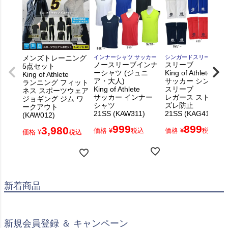
メンズトレーニング
インナーシャツ サッカー
シンガードスリーブ
ノースリーブインナ
スリーブ
5点セット
ーシャツ (ジュニ
King of Athlete
King of Athlete
ア・大人)
サッカー シンガー
ランニング フィット
King of Athlete
スリーブ
ネス スポーツウェア
サッカー インナー
レガース ストッパ
ジョギング ジム ワ
シャツ
ズレ防止
ークアウト
21SS (KAW311)
21SS (KAG411)
(KAW012)
999
899
3,980
価格
¥
税込
価格
¥
税込
価格
¥
税込
新着商品
新規会員登録 ＆ キャンペーン