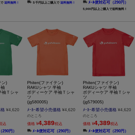
ﾒｰﾙ便対応可（290円）
入で
送料無料！
５千円以上ご購入で
送料無料！
5,000円以上ご購入で送料無料！
テン)
Phiten(ファイテン)
Phiten(ファイテン)
半袖
RAKUシャツ 半袖
RAKUシャツ 半袖
半袖Ｔシャ
ボディーケア 半袖Ｔシャ
ボディーケア 半袖Ｔシャ
ツ
ツ
(jg580005)
(jg579005)
価格
¥
4,620
ﾒｰｶｰ希望小売価格
¥
4,620
ﾒｰｶｰ希望小売価格
¥
4,620
のところ
のところ
4,389
4,389
税込
価格
¥
税込
価格
¥
税込
（290円）
ﾒｰﾙ便対応可（290円）
ﾒｰﾙ便対応可（290円）