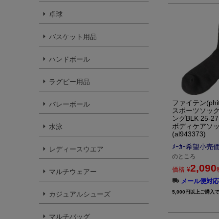
卓球
バスケット用品
ハンドボール
ラグビー用品
ファイテン(phit
バレーボール
スポーツソック
ングBLK 25-27
ボディケアソ
水泳
(al943373)
ﾒｰｶｰ希望小売
レディースウエア
のところ
2,090
価格
¥
マルチウェアー
メール便対応
5,000円以上ご購入
カジュアルシューズ
マルチバッグ