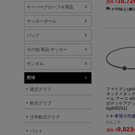
16,72
価格
¥
キーパーグローブ＆用品
５千円以上ご購
サッカーボール
バッグ
その他 商品 サッカー
サンダル
野球
ファイテン(phit
硬式グラブ
ネックメタッ
ール アース 40
軟式グラブ
ボディケアグ
(tg808251)
ﾒｰｶｰ希望小売
少年軟式グラブ
のところ
9,823
価格
¥
バット