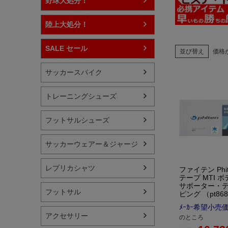
野球大処分！
陸上大処分！
SALE セール
並び替え
価格
サッカースパイク
トレーニングシューズ
フットサルシューズ
サッカーウェアー＆ジャージ
レプリカシャツ
ファイテン Phi
テープ MTI 
サポーター・テ
フットサル
ピング （pt868
ﾒｰｶｰ希望小売
アクセサリー
のところ