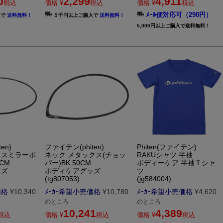
0
2,299
4,911
税込
価格
¥
税込
価格
¥
税込
ﾒｰﾙ便対応可（290円）
入で
送料無料！
５千円以上ご購入で
送料無料！
5,000円以上ご購入で送料無料！
en)
ファイテン(phiten)
Phiten(ファイテン)
クスミラーボ
ネック メタックス(チョッ
RAKUシャツ 半袖
CM
パー)BK 50CM
ボディーケア 半袖Ｔシャ
ッズ
ボディケアグッズ
ツ
(tg807053)
(jg584004)
価格
¥
10,340
ﾒｰｶｰ希望小売価格
¥
10,780
ﾒｰｶｰ希望小売価格
¥
4,620
のところ
のところ
10,241
4,389
税込
価格
¥
税込
価格
¥
税込