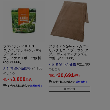
ファイテン PHITEN
ファイテン(phiten) カバー
クワハアオジル(ゲンマイ
リングモウフ ブラウン ダ
プラス)230G
ブル ボディケアグッズそ
ボディケアスポーツ飲料
の他 (yo722088)
(eg586000)
ﾒｰｶｰ希望小売価格
¥
21,780
ﾒｰｶｰ希望小売価格
¥
4,180
のところ
のところ
20,691
価格
¥
税込
3,898
価格
¥
税込
５千円以上ご購入で
送料無料！
５千円以上ご購入で
送料無料！
在庫切れ