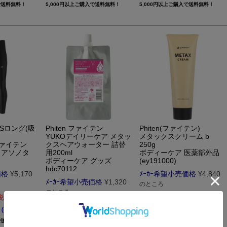
で送料無料！
5,000円以上ご購入で送料無料！
5,000円以上ご購入で送料無料！
ATSロング(吸
Phiten ファイテン
Phiten(ファイテン)
YUKOデイリーケア メタッ
メタックスクリーム b
ファイテン
クスヘアウォーター 詰替
250g
ェアソノタ
用200ml
ボディーケア 医薬部外品
ボディーケア グッズ
(ey191000)
hdc70112
価格
¥
5,170
ﾒｰｶｰ希望小売価格
¥
4,840
ﾒｰｶｰ希望小売価格
¥
1,320
のところ
のところ
4,598
税込
価格
¥
税込
1,254
価格
¥
税込
（290円）
５千円以上ご購入で
送料無料！
５千円以上ご購入で
送料無料！
で送料無料！