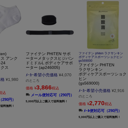
en)
ファイテン PHITEN サポ
ファイテン phiten ラクサンキン
ボディケアスポーツショクヒン
ス アンク
ーターメタックスヒジバン
gs569000
24
ドミドルL ボディケアサポ
ファイテン PHITEN
ックス
ーター (ap246005)
ラクサンキン
ボディケアスポーツショク
ﾒｰｶｰ希望小売価格
¥
4,070
ヒン
価格
¥
1,980
のところ
(gs569000)
3,866
価格
¥
税込
ﾒｰｶｰ希望小売価格
¥
2,916
税込
メール便対応可（290円）
のところ
（290円）
5,000円以上ご購入で送料無料！
2,770
価格
¥
税込
で送料無料！
ﾒｰﾙ便対応可（290円）
5,000円以上ご購入で送料無料！