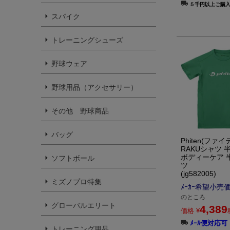
５千円以上ご購
スパイク
トレーニングシューズ
野球ウェア
野球用品（アクセサリー）
その他 野球商品
バッグ
Phiten(ファイ
RAKUシャツ 
ボディーケア 
ソフトボール
ツ
(jg582005)
ミズノプロ特集
ﾒｰｶｰ希望小売
のところ
グローバルエリート
4,389
価格
¥
ﾒｰﾙ便対応可
トレーニング用品