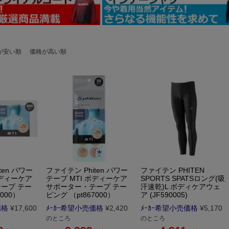
が安い順
価格が高い順
ten パワー
ファイテン Phiten パワー
ファイテン PHITEN
ボディーケア
テープ MTI ボディーケア
SPORTS SPATSロング(吸
ープ テー
サポーター・テープ テー
汗速乾)L ボディケアウェ
000）
ピング （pt867000）
ア (JF590005)
価格
¥
17,600
ﾒｰｶｰ希望小売価格
¥
2,420
ﾒｰｶｰ希望小売価格
¥
5,170
のところ
のところ