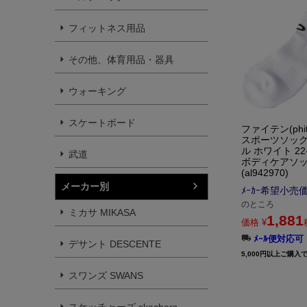
フィットネス用品
その他、体育用品・器具
ウォーキング
スケートボード
ファイテン(phit
スポーツソック
ル ホワイト 22-
武道
ボディケアソ
(al942970)
メーカー別
ﾒｰｶｰ希望小売
のところ
ミカサ MIKASA
1,881
価格
¥
ﾒｰﾙ便対応可
デサント DESCENTE
5,000円以上ご購入
スワンズ SWANS
スケッチャーズ skechers