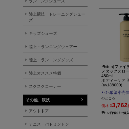
ランニングシューズ
陸上競技 トレーニングシュー
ズ
キッズシューズ
陸上・ランニングウェアー
陸上・ランニンググッズ
Phiten(ファイ
メタックスロー
陸上オススメ特価！
480ml
ボディーケア 
(ey188000)
スクスクコーナー
ﾒｰｶｰ希望小売
のところ
その他、競技
3,762
価格
¥
アウトドア
５千円以上ご購
テニス・バドミントン