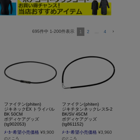
695
件中
1
-
200
件表示
1
2
…
4
ファイテン(phiten)
ファイテン(phiten)
ジキネックEX トライバル
ジキチタンネックレスS-2
BK 50CM
BK/SV 45CM
ボディケアグッズ
ボディケアグッズ
(tg902053)
(tg861152)
ﾒｰｶｰ希望小売価格
¥
9,900
ﾒｰｶｰ希望小売価格
¥
3,960
のところ
のところ