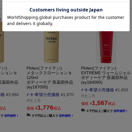
テン)
Phiten(ファイテン)
Phiten(ファイテン)
ション b
メタックスローション b
EXTREME ウォームジェル
120ml
ボディーケア 医薬部外品
医薬部外品
ボディーケア 医薬部外品
(ey184000)
(ey187000)
ﾒｰｶｰ希望小売価格
¥
1,650
価格
¥
3,960
ﾒｰｶｰ希望小売価格
¥
1,870
のところ
のところ
1,567
価格
¥
税込
1,776
税込
価格
¥
税込
５千円以上ご購入で
送料無料！
入で
送料無料！
５千円以上ご購入で
送料無料！