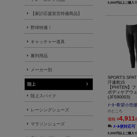
5,000円以上ご購入
【家計応援宣言特価商品】
野球特価！
キャッチャー道具
審判用品
メーカー別
SPORTS SP
汗速乾)S
陸上
【PHITEN】
ボディケアウ
陸上スパイク
(JF590003)
ﾒｰｶｰ希望小売
レーシングシューズ
のところ
4,911
価格
¥
マラソンシューズ
ﾒｰﾙ便対応可
5,000円以上ご購入