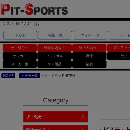
ゲスト 様こんにちは
ＴＯＰ
商品一覧
マイページ
カー
ザ・処分！
野球大処分！
陸上大処分！
SALE セ
サッカー
フットサル
野球
陸上
メーカー別
ケア用品
福袋
HOME
メーカー別
ファイテン PHITEN
Category
ザ・処分！