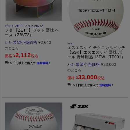
ゼット ZETT フタ z-zbv72
フタ 【ZETT】ゼット 野球 ベ
ース（ZBV72）
ﾒｰｶｰ希望小売価格
¥
2,640
ssk
エスエスケイ テクニカルピッチ
のところ
【SSK】エスエスケイ 野球 ボ
2,112
価格
¥
税込
ール 野球用品 18FW（TP001）
５千円以上ご購入で
送料無料！
ﾒｰｶｰ希望小売価格
¥
33,000
のところ
33,000
価格
¥
税込
５千円以上ご購入で
送料無料！