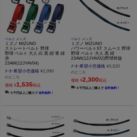
ベルト メンズ
ベルト メンズ
ミズノ MIZUNO
ミズノ MIZUNO
ストレートベルト 野球
パワーベルトST スムース 野球
野球 ベルト 大人 白 黒 紺 青 緑
野球 ベルト 大人 黒 紺
赤
23AW(12JYAV02)野球斡旋
23AW(12JYAV04)
ﾒｰｶｰ希望小売価格
¥
3,520
ﾒｰｶｰ希望小売価格
¥
2,090
のところ
のところ
2,300
価格
¥
税込
1,535
価格
¥
税込
５千円以上ご購入で
送料無料！
５千円以上ご購入で
送料無料！