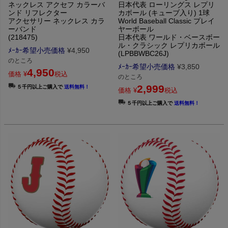
ネックレス アクセフ カラーバ
日本代表 ローリングス レプリ
ンド リフレクター
カボール (キューブ入り) 1球
アクセサリー ネックレス カラ
World Baseball Classic プレイ
ーバンド
ヤーボール
(218475)
日本代表 ワールド・ベースボー
ル・クラシック レプリカボール
ﾒｰｶｰ希望小売価格
¥
4,950
(LPBBWBC26J)
のところ
ﾒｰｶｰ希望小売価格
¥
3,850
4,950
価格
¥
税込
のところ
2,999
５千円以上ご購入で
送料無料！
価格
¥
税込
５千円以上ご購入で
送料無料！