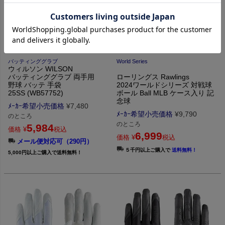
バッティンググラブ
World Series
ウィルソン WILSON
バッティンググラブ 両手用
ローリングス Rawlings
野球 バッテ 手袋
2024ワールドシリーズ 対戦球
25SS (WB57752)
ボール Ball MLB ケース入り 記
念球
ﾒｰｶｰ希望小売価格
¥
7,480
ﾒｰｶｰ希望小売価格
¥
9,790
のところ
のところ
5,984
価格
¥
税込
6,999
価格
¥
税込
メール便対応可（290円）
５千円以上ご購入で
送料無料！
5,000円以上ご購入で送料無料！