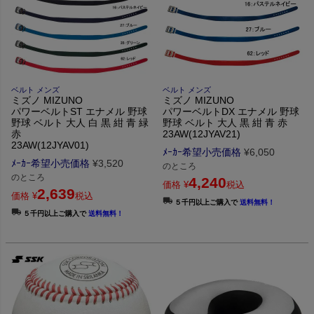
ベルト メンズ
ベルト メンズ
ミズノ MIZUNO
ミズノ MIZUNO
パワーベルトST エナメル 野球
パワーベルトDX エナメル 野球
野球 ベルト 大人 白 黒 紺 青 緑
野球 ベルト 大人 黒 紺 青 赤
赤
23AW(12JYAV21)
23AW(12JYAV01)
ﾒｰｶｰ希望小売価格
¥
6,050
ﾒｰｶｰ希望小売価格
¥
3,520
のところ
のところ
4,240
価格
¥
税込
2,639
価格
¥
税込
５千円以上ご購入で
送料無料！
５千円以上ご購入で
送料無料！