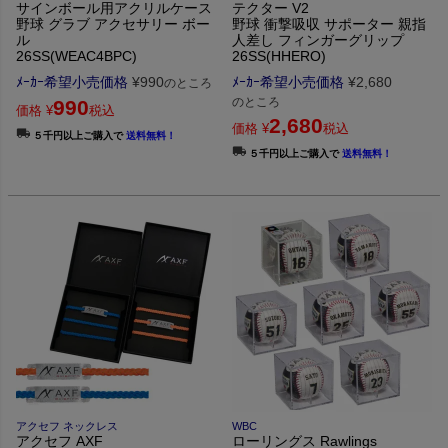
サインボール用アクリルケース
テクター V2
野球 グラブ アクセサリー ボー
野球 衝撃吸収 サポーター 親指
ル
人差し フィンガーグリップ
26SS(WEAC4BPC)
26SS(HHERO)
ﾒｰｶｰ希望小売価格
¥
990
ﾒｰｶｰ希望小売価格
¥
2,680
のところ
のところ
990
価格
¥
税込
2,680
価格
¥
税込
５千円以上ご購入で
送料無料！
５千円以上ご購入で
送料無料！
アクセフ ネックレス
WBC
アクセフ AXF
ローリングス Rawlings