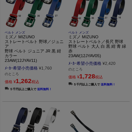
ベルト メンズ
ベルト メンズ
ミズノ MIZUNO
ミズノ MIZUNO
ストレートベルト 野球／ジュニ
ストレートベルト／長尺 野球
ア
野球 ベルト 大人 白 黒 紺 青 緑
野球 ベルト ジュニア JR 黒 紺
赤
カラー
23AW(12JYAV05)
23AW(12JYAV11)
ﾒｰｶｰ希望小売価格
¥
2,420
ﾒｰｶｰ希望小売価格
¥
1,760
のところ
のところ
1,728
価格
¥
税込
1,262
価格
¥
税込
５千円以上ご購入で
送料無料！
５千円以上ご購入で
送料無料！