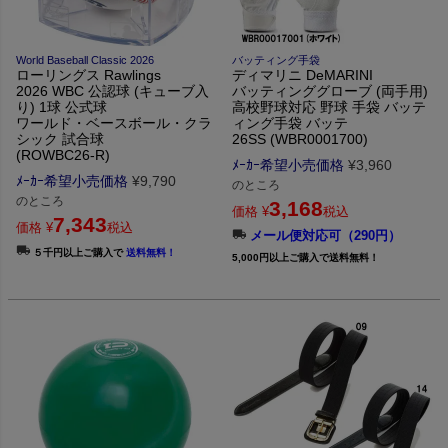
World Baseball Classic 2026
バッティング手袋
ローリングス Rawlings
ディマリニ DeMARINI
2026 WBC 公認球 (キューブ入
バッティンググローブ (両手用)
り) 1球 公式球
高校野球対応 野球 手袋 バッテ
ワールド・ベースボール・クラ
ィング手袋 バッテ
シック 試合球
26SS (WBR0001700)
(ROWBC26-R)
ﾒｰｶｰ希望小売価格
¥
3,960
ﾒｰｶｰ希望小売価格
¥
9,790
のところ
のところ
3,168
価格
¥
税込
7,343
価格
¥
税込
メール便対応可（290円）
５千円以上ご購入で
送料無料！
5,000円以上ご購入で送料無料！