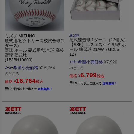
ミズノ MIZUNO
練習球
硬式練習球 1ダース（12個入）
硬式用/ビクトリー高校試合球(1
【SSK】エスエスケイ 野球 ボ
ダース)
ール 練習球 21AW（GD85-
野球 ボール 硬式用/試合球 高校
12）
野球 硬式球
(1BJBH10600)
ﾒｰｶｰ希望小売価格
¥
7,920
ﾒｰｶｰ希望小売価格
¥
16,764
のところ
のところ
6,799
価格
¥
税込
16,764
価格
¥
税込
５千円以上ご購入で
送料無料！
５千円以上ご購入で
送料無料！