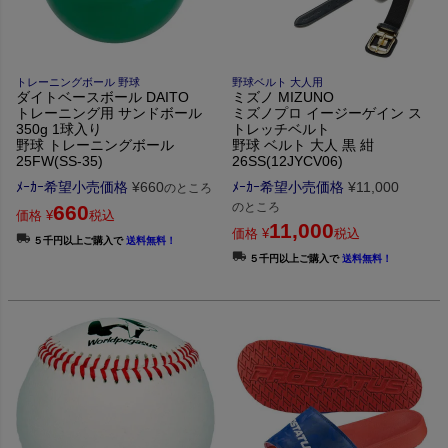
トレーニングボール 野球
野球ベルト 大人用
ダイトベースボール DAITO
ミズノ MIZUNO
トレーニング用 サンドボール
ミズノプロ イージーゲイン ス
350g 1球入り
トレッチベルト
野球 トレーニングボール
野球 ベルト 大人 黒 紺
25FW(SS-35)
26SS(12JYCV06)
ﾒｰｶｰ希望小売価格
¥
660
ﾒｰｶｰ希望小売価格
¥
11,000
のところ
のところ
660
価格
¥
税込
11,000
価格
¥
税込
５千円以上ご購入で
送料無料！
５千円以上ご購入で
送料無料！