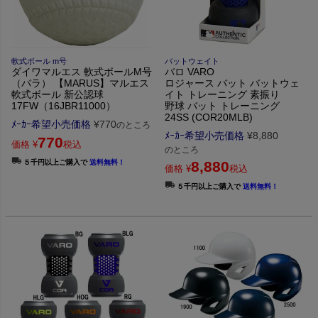
軟式ボール m号
バットウェイト
ダイワマルエス 軟式ボールM号
バロ VARO
（バラ） 【MARUS】マルエス
ロジャース バット バットウェ
軟式ボール 新公認球
イト トレーニング 素振り
17FW（16JBR11000）
野球 バット トレーニング
24SS (COR20MLB)
ﾒｰｶｰ希望小売価格
¥
770
のところ
ﾒｰｶｰ希望小売価格
¥
8,880
770
価格
¥
税込
のところ
５千円以上ご購入で
送料無料！
8,880
価格
¥
税込
５千円以上ご購入で
送料無料！