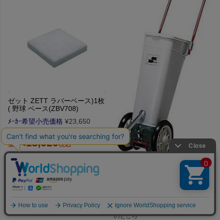
ゼット ZETT ラバーベース)1枚
( 野球 ベース(ZBV708)
ﾒｰｶｰ希望小売価格
¥
23,650
のところ
18,920
価格
¥
税込
５千円以上ご購入で
送料無料！
ライン引き
【SSK】エスエスケイ
イクイップメント
13ss（sgr17）
ﾒｰｶｰ希望小売価格
¥
24,200
のところ