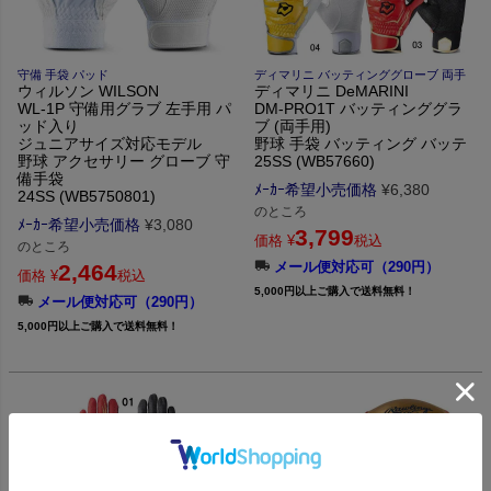
守備 手袋 パッド
ディマリニ バッティンググローブ 両手
ウィルソン WILSON
ディマリニ DeMARINI
WL-1P 守備用グラブ 左手用 パ
DM-PRO1T バッティンググラ
ッド入り
ブ (両手用)
ジュニアサイズ対応モデル
野球 手袋 バッティング バッテ
野球 アクセサリー グローブ 守
25SS (WB57660)
備手袋
ﾒｰｶｰ希望小売価格
¥
6,380
24SS (WB5750801)
のところ
ﾒｰｶｰ希望小売価格
¥
3,080
3,799
価格
¥
税込
のところ
メール便対応可（290円）
2,464
価格
¥
税込
5,000円以上ご購入で送料無料！
メール便対応可（290円）
5,000円以上ご購入で送料無料！