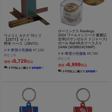
ローリングス Rawlings
2024 ワールドシリーズ 優勝記
ウメコミ カナグ 70ミリ
念球(ロサンゼルス ドジャース)
【ZETT】ゼット
ボール Ball MLB ケース入り
野球 ベース（ZBV73）
24AW (WSBB24CHMP)
ﾒｰｶｰ希望小売価格
¥
7,150
ﾒｰｶｰ希望小売価格
¥
9,790
のところ
のところ
5,720
価格
¥
税込
6,999
価格
¥
税込
５千円以上ご購入で
送料無料！
５千円以上ご購入で
送料無料！