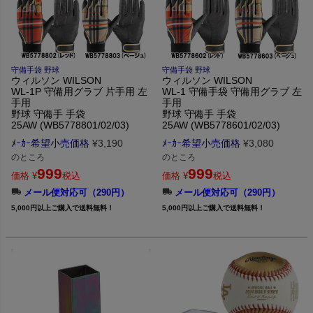
守備手袋 野球
守備手袋 野球
ウィルソン WILSON
ウィルソン WILSON
WL-1P 守備用グラブ 片手用 左
WL-1 守備手袋 守備用グラブ 左
手用
手用
野球 守備手 手袋
野球 守備手 手袋
25AW (WB5778801/02/03)
25AW (WB5778601/02/03)
ﾒｰｶｰ希望小売価格
¥
3,190
ﾒｰｶｰ希望小売価格
¥
3,080
のところ
のところ
999
999
価格
¥
税込
価格
¥
税込
メール便対応可（290円）
メール便対応可（290円）
5,000円以上ご購入で送料無料！
5,000円以上ご購入で送料無料！