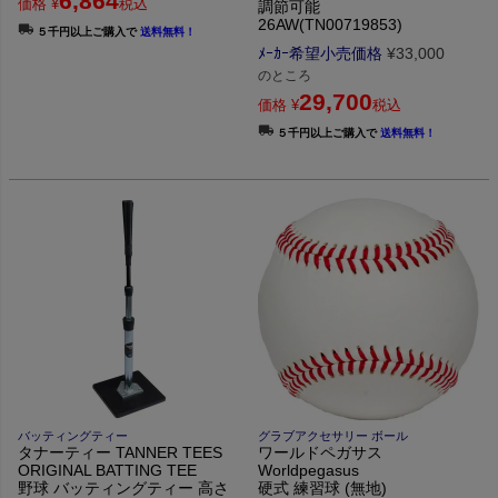
6,864
価格
¥
税込
調節可能
26AW(TN00719853)
５千円以上ご購入で
送料無料！
ﾒｰｶｰ希望小売価格
¥
33,000
のところ
29,700
価格
¥
税込
５千円以上ご購入で
送料無料！
バッティングティー
グラブアクセサリー ボール
タナーティー TANNER TEES
ワールドペガサス
ORIGINAL BATTING TEE
Worldpegasus
野球 バッティングティー 高さ
硬式 練習球 (無地)