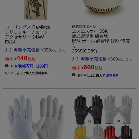
ローリングス Rawlings
硬式野球ボール
エスエスケイ SSK
シリコンキーチェーン
硬式野球用 練習球
アクセサリー 24AW
野球 ボール 練習球 1球バラ売
EK14
り
ﾒｰｶｰ希望小売価格
¥
550
のところ
25SS(GD89)
440
価格
¥
税込
ﾒｰｶｰ希望小売価格
¥
660
のところ
660
ﾒｰﾙ便対応可（290円）
価格
¥
税込
5,000円以上ご購入で送料無料！
５千円以上ご購入で
送料無料！