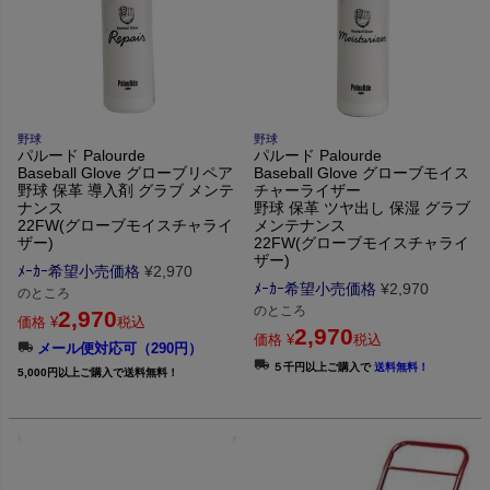
野球
野球
パルード Palourde
パルード Palourde
Baseball Glove グローブリペア
Baseball Glove グローブモイス
野球 保革 導入剤 グラブ メンテ
チャーライザー
ナンス
野球 保革 ツヤ出し 保湿 グラブ
22FW(グローブモイスチャライ
メンテナンス
ザー)
22FW(グローブモイスチャライ
ザー)
ﾒｰｶｰ希望小売価格
¥
2,970
ﾒｰｶｰ希望小売価格
¥
2,970
のところ
のところ
2,970
価格
¥
税込
2,970
価格
¥
税込
メール便対応可（290円）
５千円以上ご購入で
送料無料！
5,000円以上ご購入で送料無料！