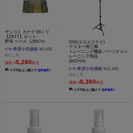
サシコミ カナグ 69ミリ
【ZETT】ゼット
野球 ベース（ZBV74）
SSK(エスエスケイ)
テスター用三脚
ﾒｰｶｰ希望小売価格
¥
6,600
トレーニング機器 パーソナルト
のところ
レーニング用品
5,280
(MST04)
価格
¥
税込
ﾒｰｶｰ希望小売価格
¥
10,450
５千円以上ご購入で
送料無料！
のところ
8,360
価格
¥
税込
５千円以上ご購入で
送料無料！