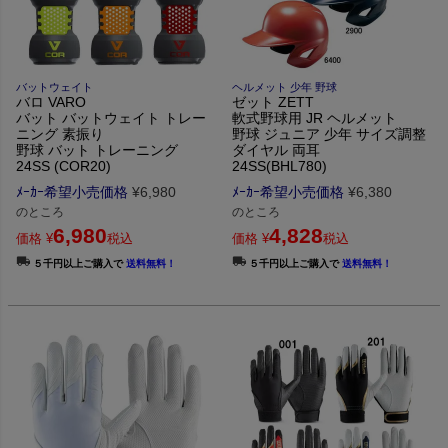
バットウェイト
ヘルメット 少年 野球
バロ VARO
ゼット ZETT
バット バットウェイト トレー
軟式野球用 JR ヘルメット
ニング 素振り
野球 ジュニア 少年 サイズ調整
野球 バット トレーニング
ダイヤル 両耳
24SS (COR20)
24SS(BHL780)
ﾒｰｶｰ希望小売価格
¥
6,980
ﾒｰｶｰ希望小売価格
¥
6,380
のところ
のところ
6,980
4,828
価格
¥
税込
価格
¥
税込
５千円以上ご購入で
送料無料！
５千円以上ご購入で
送料無料！