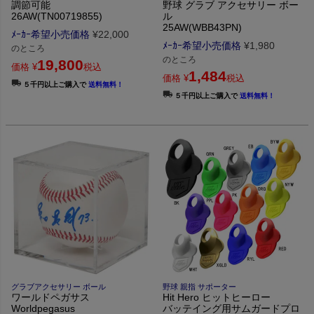
調節可能
野球 グラブ アクセサリー ボー
26AW(TN00719855)
ル
25AW(WBB43PN)
ﾒｰｶｰ希望小売価格
¥
22,000
ﾒｰｶｰ希望小売価格
¥
1,980
のところ
のところ
19,800
価格
¥
税込
1,484
価格
¥
税込
５千円以上ご購入で
送料無料！
５千円以上ご購入で
送料無料！
グラブアクセサリー ボール
野球 親指 サポーター
ワールドペガサス
Hit Hero ヒットヒーロー
Worldpegasus
バッテイング用サムガードプロ