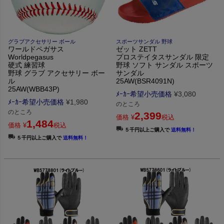
グラブアクセサリー ボール
スポーツサンダル 野球
ワールドペガサス
ゼット ZETT
Worldpegasus
プロステイタスサンダル 限定
硬式 練習球
野球 ソフト サンダル スポーツ
野球 グラブ アクセサリー ボー
サンダル
ル
25AW(BSR4091N)
25AW(WBB43P)
ﾒｰｶｰ希望小売価格
¥
3,080
ﾒｰｶｰ希望小売価格
¥
1,980
のところ
のところ
2,399
価格
¥
税込
1,484
価格
¥
税込
５千円以上ご購入で
送料無料！
５千円以上ご購入で
送料無料！