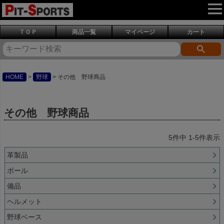
ＴＯＰ
商品一覧
マイページ
カート
HOME
野球
その他 野球商品
その他 野球商品
5
件中
1
-
5
件表示
革製品
ボール
備品
ヘルメット
野球ベース