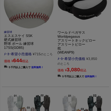
練習球
ワールドペガサス
エスエスケイ SSK
Worldpegasus
硬式練習球
アスリートネックピロー
野球 ボール 練習球
アスリートピロー
17SS(GD85)
枕
(WEANP9)
ﾒｰｶｰ希望小売価格
¥
715
のところ
ﾒｰｶｰ希望小売価格
¥
3,850
644
価格
¥
税込
のところ
５千円以上ご購入で
送料無料！
3,080
価格
¥
税込
５千円以上ご購入で
送料無料！