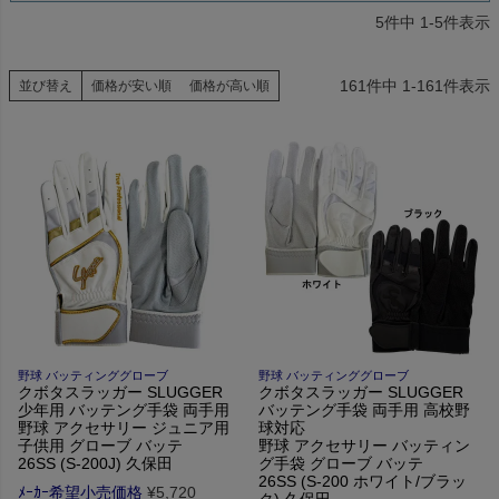
5
件中
1
-
5
件表示
161
件中
1
-
161
件表示
並び替え
価格が安い順
価格が高い順
野球 バッティンググローブ
野球 バッティンググローブ
クボタスラッガー SLUGGER
クボタスラッガー SLUGGER
少年用 バッテング手袋 両手用
バッテング手袋 両手用 高校野
野球 アクセサリー ジュニア用
球対応
子供用 グローブ バッテ
野球 アクセサリー バッティン
26SS (S-200J) 久保田
グ手袋 グローブ バッテ
26SS (S-200 ホワイト/ブラッ
ﾒｰｶｰ希望小売価格
¥
5,720