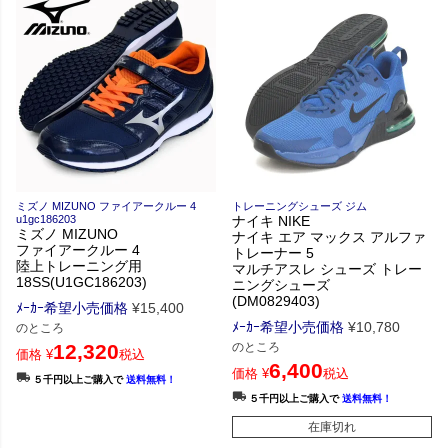
ミズノ MIZUNO ファイアークルー 4
トレーニングシューズ ジム
u1gc186203
ナイキ NIKE
ミズノ MIZUNO
ナイキ エア マックス アルファ
ファイアークルー 4
トレーナー 5
陸上トレーニング用
マルチアスレ シューズ トレー
18SS(U1GC186203)
ニングシューズ
(DM0829403)
ﾒｰｶｰ希望小売価格
¥
15,400
ﾒｰｶｰ希望小売価格
¥
10,780
のところ
12,320
のところ
価格
¥
税込
6,400
価格
¥
税込
５千円以上ご購入で
送料無料！
５千円以上ご購入で
送料無料！
在庫切れ