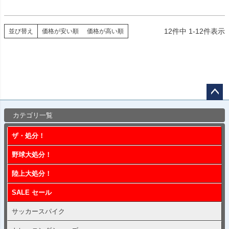
12
件中
1
-
12
件表示
並び替え
価格が安い順
価格が高い順
ペー
カテゴリ一覧
ジト
ップ
ザ・処分！
へ
野球大処分！
陸上大処分！
SALE セール
サッカースパイク