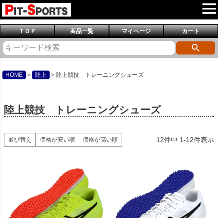
ＴＯＰ
商品一覧
マイページ
カート
HOME
陸上
陸上競技 トレーニングシューズ
陸上競技 トレーニングシューズ
12
件中
1
-
12
件表示
並び替え
価格が安い順
価格が高い順