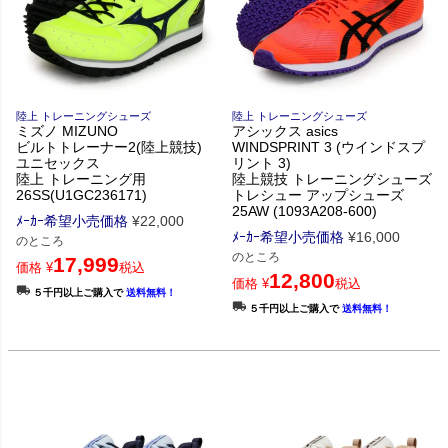
陸上 トレーニングシューズ
陸上 トレーニングシューズ
ミズノ MIZUNO
アシックス asics
ビルトトレーナー2(陸上競技)
WINDSPRINT 3 (ウインドスプ
ユニセックス
リント 3)
陸上 トレーニング用
陸上競技 トレーニングシューズ
26SS(U1GC236171)
トレシュー アップシューズ
25AW (1093A208-600)
ﾒｰｶｰ希望小売価格
¥
22,000
ﾒｰｶｰ希望小売価格
¥
16,000
のところ
のところ
17,999
価格
¥
税込
12,800
価格
¥
税込
５千円以上ご購入で
送料無料！
５千円以上ご購入で
送料無料！