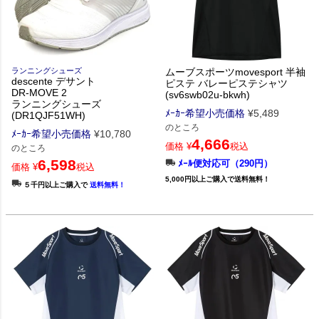
ランニングシューズ
ムーブスポーツmovesport 半袖
descente デサント
ピステ バレーピステシャツ
DR-MOVE 2
(sv6swb02u-bkwh)
ランニングシューズ
ﾒｰｶｰ希望小売価格
¥
5,489
(DR1QJF51WH)
のところ
ﾒｰｶｰ希望小売価格
¥
10,780
4,666
価格
¥
税込
のところ
6,598
ﾒｰﾙ便対応可（290円）
価格
¥
税込
5,000円以上ご購入で送料無料！
５千円以上ご購入で
送料無料！