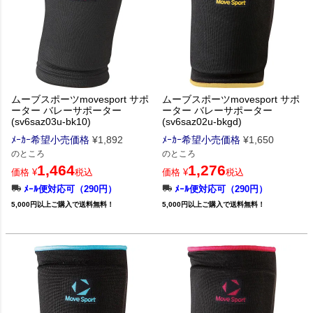
ムーブスポーツmovesport サポ
ムーブスポーツmovesport サポ
ーター バレーサポーター
ーター バレーサポーター
(sv6saz03u-bk10)
(sv6saz02u-bkgd)
ﾒｰｶｰ希望小売価格
¥
1,892
ﾒｰｶｰ希望小売価格
¥
1,650
のところ
のところ
1,464
1,276
価格
¥
税込
価格
¥
税込
ﾒｰﾙ便対応可（290円）
ﾒｰﾙ便対応可（290円）
5,000円以上ご購入で送料無料！
5,000円以上ご購入で送料無料！