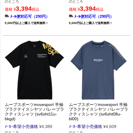
のところ
のところ
3,394
3,394
価格
¥
税込
価格
¥
税込
ﾒｰﾙ便対応可（290円）
ﾒｰﾙ便対応可（290円）
5,000円以上ご購入で送料無料！
5,000円以上ご購入で送料無料！
ムーブスポーツmovesport 半袖
ムーブスポーツmovesport 半袖
プラクテイスシヤツ バレープラ
プラクテイスシヤツ バレープラ
クティスシャツ (sv6sht11u-
クティスシャツ (sv6sht08u-
bkgd)
bl00)
ﾒｰｶｰ希望小売価格
¥
4,389
ﾒｰｶｰ希望小売価格
¥
4,609
のところ
のところ