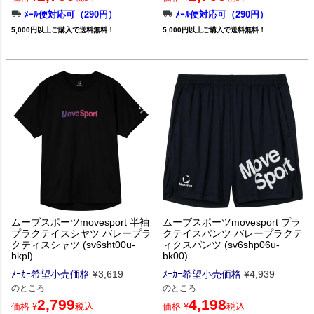
ﾒｰﾙ便対応可（290円）
ﾒｰﾙ便対応可（290円）
5,000円以上ご購入で送料無料！
5,000円以上ご購入で送料無料！
ムーブスポーツmovesport 半袖
ムーブスポーツmovesport プラ
プラクテイスシヤツ バレープラ
クテイスパンツ バレープラクテ
クティスシャツ (sv6sht00u-
ィクスパンツ (sv6shp06u-
bkpl)
bk00)
ﾒｰｶｰ希望小売価格
¥
3,619
ﾒｰｶｰ希望小売価格
¥
4,939
のところ
のところ
2,799
4,198
価格
¥
税込
価格
¥
税込