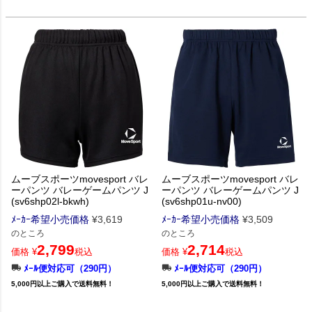
ムーブスポーツmovesport バレ
ムーブスポーツmovesport バレ
ーパンツ バレーゲームパンツ J
ーパンツ バレーゲームパンツ J
(sv6shp02l-bkwh)
(sv6shp01u-nv00)
ﾒｰｶｰ希望小売価格
¥
3,619
ﾒｰｶｰ希望小売価格
¥
3,509
のところ
のところ
2,799
2,714
価格
¥
税込
価格
¥
税込
ﾒｰﾙ便対応可（290円）
ﾒｰﾙ便対応可（290円）
5,000円以上ご購入で送料無料！
5,000円以上ご購入で送料無料！