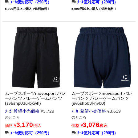
ﾒｰﾙ便対応可（290円）
ﾒｰﾙ便対応可（290円）
5,000円以上ご購入で送料無料！
5,000円以上ご購入で送料無料！
ムーブスポーツmovesport バレ
ムーブスポーツmovesport バレ
ーパンツ バレーゲームパンツ
ーパンツ バレーゲームパンツ
(sv6shp03u-bkwh)
(sv6shp03l-nv00)
ﾒｰｶｰ希望小売価格
¥
3,729
ﾒｰｶｰ希望小売価格
¥
3,619
のところ
のところ
3,170
3,076
価格
¥
税込
価格
¥
税込
ﾒｰﾙ便対応可（290円）
ﾒｰﾙ便対応可（290円）