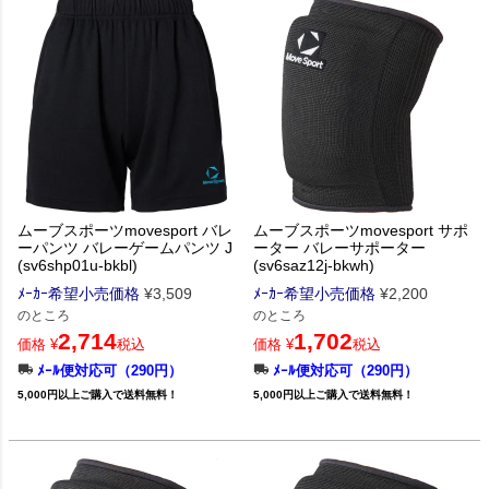
ムーブスポーツmovesport バレ
ムーブスポーツmovesport サポ
ーパンツ バレーゲームパンツ J
ーター バレーサポーター
(sv6shp01u-bkbl)
(sv6saz12j-bkwh)
ﾒｰｶｰ希望小売価格
¥
3,509
ﾒｰｶｰ希望小売価格
¥
2,200
のところ
のところ
2,714
1,702
価格
¥
税込
価格
¥
税込
ﾒｰﾙ便対応可（290円）
ﾒｰﾙ便対応可（290円）
5,000円以上ご購入で送料無料！
5,000円以上ご購入で送料無料！