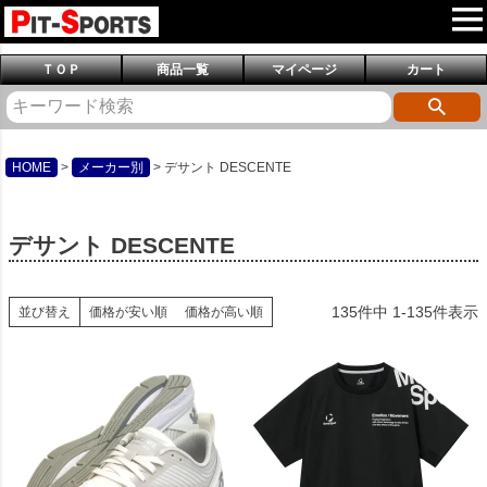
ＴＯＰ
商品一覧
マイページ
カート
HOME
メーカー別
デサント DESCENTE
デサント DESCENTE
135
件中
1
-
135
件表示
並び替え
価格が安い順
価格が高い順