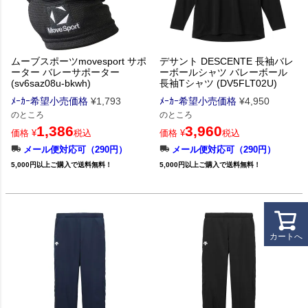
ムーブスポーツmovesport サポ
デサント DESCENTE 長袖バレ
ーター バレーサポーター
ーボールシャツ バレーボール
(sv6saz08u-bkwh)
長袖Tシャツ (DV5FLT02U)
ﾒｰｶｰ希望小売価格
¥
1,793
ﾒｰｶｰ希望小売価格
¥
4,950
のところ
のところ
1,386
3,960
価格
¥
税込
価格
¥
税込
メール便対応可（290円）
メール便対応可（290円）
5,000円以上ご購入で送料無料！
5,000円以上ご購入で送料無料！
カートへ