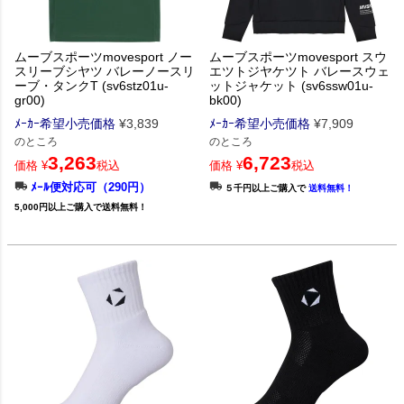
ムーブスポーツmovesport ノー
ムーブスポーツmovesport スウ
スリーブシヤツ バレーノースリ
エツトジヤケツト バレースウェ
ーブ・タンクT (sv6stz01u-
ットジャケット (sv6ssw01u-
gr00)
bk00)
ﾒｰｶｰ希望小売価格
¥
3,839
ﾒｰｶｰ希望小売価格
¥
7,909
のところ
のところ
3,263
6,723
価格
¥
税込
価格
¥
税込
ﾒｰﾙ便対応可（290円）
５千円以上ご購入で
送料無料！
5,000円以上ご購入で送料無料！