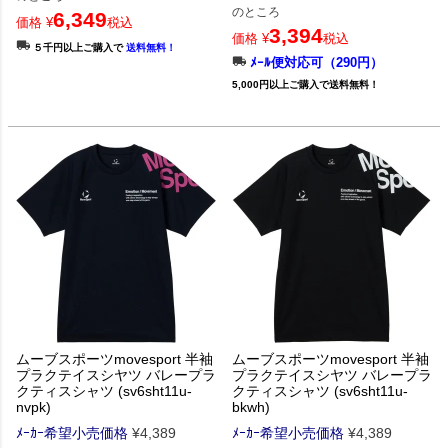
のところ
6,349
価格
¥
税込
3,394
価格
¥
税込
５千円以上ご購入で
送料無料！
ﾒｰﾙ便対応可（290円）
5,000円以上ご購入で送料無料！
ムーブスポーツmovesport 半袖
ムーブスポーツmovesport 半袖
プラクテイスシヤツ バレープラ
プラクテイスシヤツ バレープラ
クティスシャツ (sv6sht11u-
クティスシャツ (sv6sht11u-
nvpk)
bkwh)
ﾒｰｶｰ希望小売価格
¥
4,389
ﾒｰｶｰ希望小売価格
¥
4,389