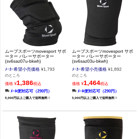
ムーブスポーツmovesport サポ
ムーブスポーツmovesport サポ
ーター バレーサポーター
ーター バレーサポーター
(sv6saz07u-bkwh)
(sv6saz03u-bkwh)
ﾒｰｶｰ希望小売価格
¥
1,793
ﾒｰｶｰ希望小売価格
¥
1,892
のところ
のところ
1,386
1,464
価格
¥
税込
価格
¥
税込
ﾒｰﾙ便対応可（290円）
ﾒｰﾙ便対応可（290円）
5,000円以上ご購入で送料無料！
5,000円以上ご購入で送料無料！