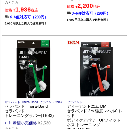
のところ
2,200
価格
¥
税込
1,936
価格
¥
税込
ﾒｰﾙ便対応可（290円）
ﾒｰﾙ便対応可（290円）
5,000円以上ご購入で送料無料！
5,000円以上ご購入で送料無料！
セラバンド Thera-Band セラバンド tbb3
セラバンド
セラバンド Thera-Band
ディーアンドエム DM
セラバンド
セラバンド 2m 強度レベル0 レ
トレーニングラバー(TBB3)
ッド
ボディケアパワーUPフィット
ﾒｰｶｰ希望小売価格
¥
2,530
ネス トレーニング
のところ