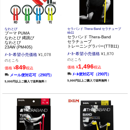
なわとび
セラバンド Thera-Band セラチューブ
プーマ PUMA
ttb11
セラバンド Thera-Band
なわとび 縄跳び
セラチューブ
なわとび
トレーニングラバー(TTB11)
23AW (PM405)
ﾒｰｶｰ希望小売価格
¥
1,870
ﾒｰｶｰ希望小売価格
¥
1,078
のところ
のところ
1,496
849
価格
¥
税込
価格
¥
税込
ﾒｰﾙ便対応可（290円）
メール便対応可（290円）
5,000円以上ご購入で送料無料！
5,000円以上ご購入で送料無料！