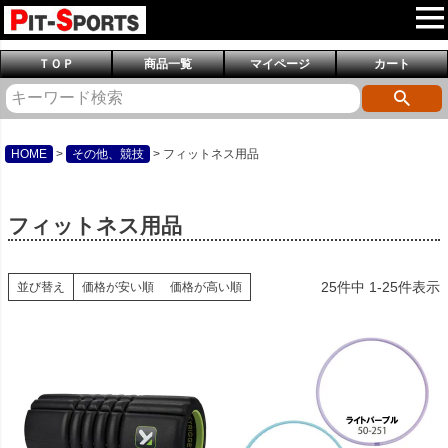
ＴＯＰ
商品一覧
マイページ
カート
HOME
その他、競技
フィットネス用品
フィットネス用品
25
件中
1
-
25
件表示
並び替え
価格が安い順
価格が高い順