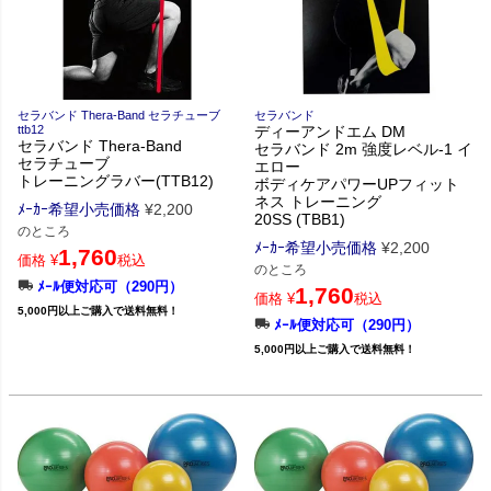
セラバンド Thera-Band セラチューブ
セラバンド
ttb12
ディーアンドエム DM
セラバンド Thera-Band
セラバンド 2m 強度レベル-1 イ
セラチューブ
エロー
トレーニングラバー(TTB12)
ボディケアパワーUPフィット
ネス トレーニング
ﾒｰｶｰ希望小売価格
¥
2,200
20SS (TBB1)
のところ
ﾒｰｶｰ希望小売価格
¥
2,200
1,760
価格
¥
税込
のところ
ﾒｰﾙ便対応可（290円）
1,760
価格
¥
税込
5,000円以上ご購入で送料無料！
ﾒｰﾙ便対応可（290円）
5,000円以上ご購入で送料無料！