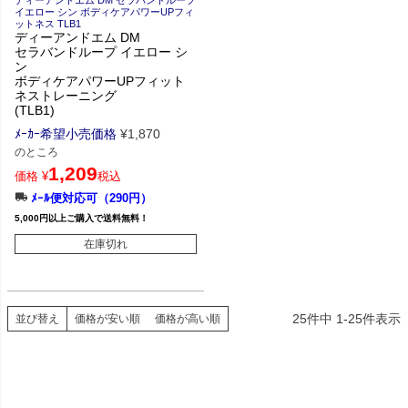
ディーアンドエム DM セラバンドループ
イエロー シン ボディケアパワーUPフィ
ットネス TLB1
ディーアンドエム DM
セラバンドループ イエロー シ
ン
ボディケアパワーUPフィット
ネストレーニング
(TLB1)
ﾒｰｶｰ希望小売価格
¥
1,870
のところ
1,209
価格
¥
税込
ﾒｰﾙ便対応可（290円）
5,000円以上ご購入で送料無料！
在庫切れ
25
件中
1
-
25
件表示
並び替え
価格が安い順
価格が高い順