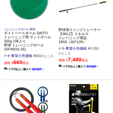
トレーニングボール 野球
野球用スイングトレーナー
ダイトベースボール DAITO
【SKLZ】スキルズ
トレーニング用 サンドボール
トレーニング用品
350g 1球入り
18SS（007139）
野球 トレーニングボール
ﾒｰｶｰ希望小売価格
¥
9,350
25FW(SS-35)
のところ
ﾒｰｶｰ希望小売価格
¥
660
のところ
7,480
価格
¥
税込
660
価格
¥
税込
５千円以上ご購入で
送料無料！
５千円以上ご購入で
送料無料！