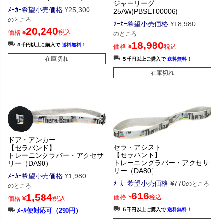
ジャーリーグ
ﾒｰｶｰ希望小売価格
¥
25,300
25AW(PBSET00006)
のところ
ﾒｰｶｰ希望小売価格
¥
18,980
20,240
価格
¥
税込
のところ
18,980
５千円以上ご購入で
送料無料！
価格
¥
税込
在庫切れ
５千円以上ご購入で
送料無料！
在庫切れ
ドア・アンカー
セラ・アシスト
【セラバンド】
【セラバンド】
トレーニングラバー・アクセサ
トレーニングラバー・アクセサ
リー（DA90）
リー（DA80）
ﾒｰｶｰ希望小売価格
¥
1,980
ﾒｰｶｰ希望小売価格
¥
770
のところ
のところ
616
1,584
価格
¥
税込
価格
¥
税込
ﾒｰﾙ便対応可（290円）
５千円以上ご購入で
送料無料！