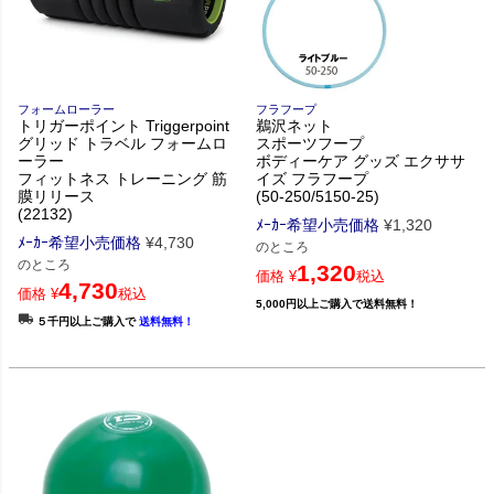
フォームローラー
フラフープ
トリガーポイント Triggerpoint
鵜沢ネット
グリッド トラベル フォームロ
スポーツフープ
ーラー
ボディーケア グッズ エクササ
フィットネス トレーニング 筋
イズ フラフープ
膜リリース
(50-250/5150-25)
(22132)
ﾒｰｶｰ希望小売価格
¥
1,320
ﾒｰｶｰ希望小売価格
¥
4,730
のところ
のところ
1,320
価格
¥
税込
4,730
価格
¥
税込
5,000円以上ご購入で送料無料！
５千円以上ご購入で
送料無料！