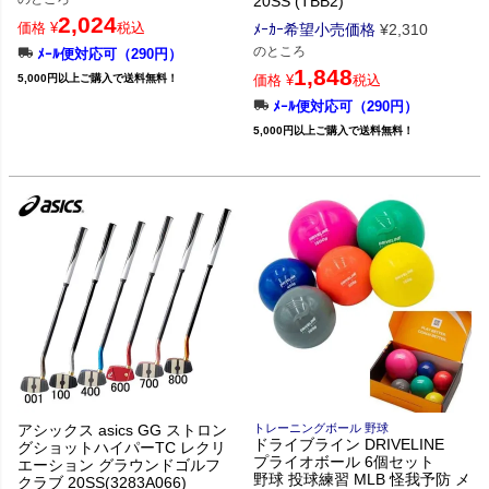
20SS (TBB2)
2,024
価格
¥
税込
ﾒｰｶｰ希望小売価格
¥
2,310
のところ
ﾒｰﾙ便対応可（290円）
1,848
5,000円以上ご購入で送料無料！
価格
¥
税込
ﾒｰﾙ便対応可（290円）
5,000円以上ご購入で送料無料！
アシックス asics GG ストロン
トレーニングボール 野球
ドライブライン DRIVELINE
グショットハイパーTC レクリ
プライオボール 6個セット
エーション グラウンドゴルフ
野球 投球練習 MLB 怪我予防 メ
クラブ 20SS(3283A066)