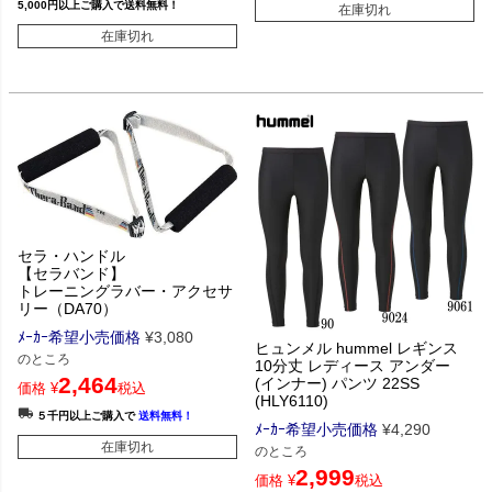
5,000円以上ご購入で送料無料！
在庫切れ
在庫切れ
セラ・ハンドル
【セラバンド】
トレーニングラバー・アクセサ
リー（DA70）
ﾒｰｶｰ希望小売価格
¥
3,080
ヒュンメル hummel レギンス
のところ
10分丈 レディース アンダー
2,464
(インナー) パンツ 22SS
価格
¥
税込
(HLY6110)
５千円以上ご購入で
送料無料！
ﾒｰｶｰ希望小売価格
¥
4,290
在庫切れ
のところ
2,999
価格
¥
税込