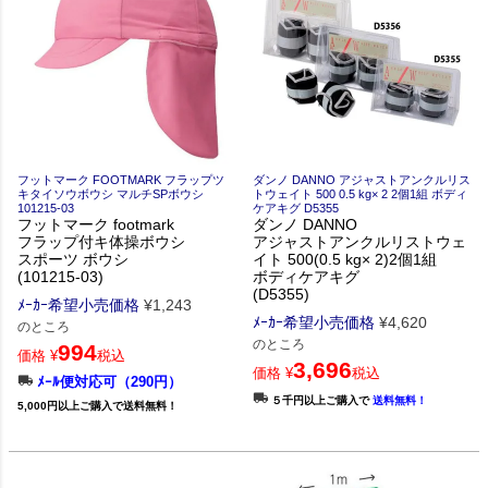
フットマーク FOOTMARK フラップツ
ダンノ DANNO アジャストアンクルリス
キタイソウボウシ マルチSPボウシ
トウェイト 500 0.5 kg× 2 2個1組 ボディ
101215-03
ケアキグ D5355
フットマーク footmark
ダンノ DANNO
フラップ付キ体操ボウシ
アジャストアンクルリストウェ
スポーツ ボウシ
イト 500(0.5 kg× 2)2個1組
(101215-03)
ボディケアキグ
(D5355)
ﾒｰｶｰ希望小売価格
¥
1,243
ﾒｰｶｰ希望小売価格
¥
4,620
のところ
のところ
994
価格
¥
税込
3,696
価格
¥
税込
ﾒｰﾙ便対応可（290円）
５千円以上ご購入で
送料無料！
5,000円以上ご購入で送料無料！