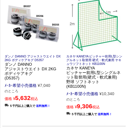
ダンノ DANNO アジャストウエイト DX
カネヤ KANEYA ピッチャー前用L型シン
2KG ボディケアキグ D5357
グルネット取替用 硬式・軟式兼用 ヤキ
ダンノ DANNO
ュウソフトネット KB1100N
カネヤ KANEYA
アジャストウエイト DX 2KG
ピッチャー前用L型シングルネ
ボディケアキグ
ット取替用(硬式・軟式兼用)
(D5357)
野球 ソフトネット
ﾒｰｶｰ希望小売価格
¥
7,040
(KB1100N)
のところ
ﾒｰｶｰ希望小売価格
¥
10,340
5,632
価格
¥
税込
のところ
9,306
５千円以上ご購入で
送料無料！
価格
¥
税込
５千円以上ご購入で
送料無料！