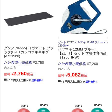
ゼット ZETT ハヤマキ 12MM ブルー zz-
1230hrw
ダンノ(danno) ヨガマット(ブラ
ハヤマキ 12MM ブルー
ック)E-10 ガッコウキキキグ
【ZETT】ゼット 学校体育備品
(d7219bk)
（1230HRW）
ﾒｰｶｰ希望小売価格
¥
2,750
ﾒｰｶｰ希望小売価格
¥
7,260
のところ
のところ
2,750
5,082
価格
¥
税込
価格
¥
税込
５千円以上ご購入で
送料無料！
５千円以上ご購入で
送料無料！