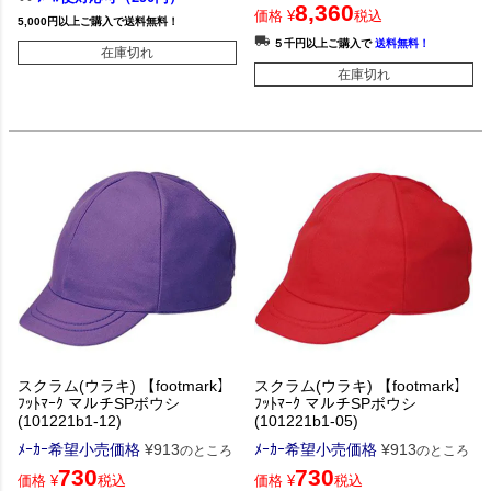
8,360
価格
¥
税込
5,000円以上ご購入で送料無料！
５千円以上ご購入で
送料無料！
在庫切れ
在庫切れ
スクラム(ウラキ) 【footmark】
スクラム(ウラキ) 【footmark】
ﾌｯﾄﾏｰｸ マルチSPボウシ
ﾌｯﾄﾏｰｸ マルチSPボウシ
(101221b1-12)
(101221b1-05)
ﾒｰｶｰ希望小売価格
¥
913
ﾒｰｶｰ希望小売価格
¥
913
のところ
のところ
730
730
価格
¥
税込
価格
¥
税込