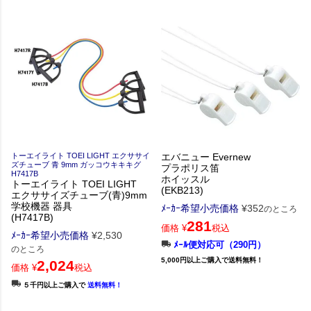
トーエイライト TOEI LIGHT エクササイ
エバニュー Evernew
ズチューブ 青 9mm ガッコウキキキグ
プラポリス笛
H7417B
ホイッスル
トーエイライト TOEI LIGHT
(EKB213)
エクササイズチューブ(青)9mm
学校機器 器具
ﾒｰｶｰ希望小売価格
¥
352
のところ
(H7417B)
281
価格
¥
税込
ﾒｰｶｰ希望小売価格
¥
2,530
ﾒｰﾙ便対応可（290円）
のところ
5,000円以上ご購入で送料無料！
2,024
価格
¥
税込
５千円以上ご購入で
送料無料！