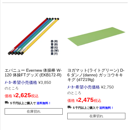
エバニュー Evernew 体操棒 W-
ヨガマット(ライトグリーン) D-
120 体操FTグッズ (EKB172-R)
6 ダンノ(danno) ガッコウキキ
キグ (d7219lg)
ﾒｰｶｰ希望小売価格
¥
3,850
ﾒｰｶｰ希望小売価格
¥
2,750
のところ
のところ
2,625
価格
¥
税込
2,475
価格
¥
税込
５千円以上ご購入で
送料無料！
５千円以上ご購入で
送料無料！
在庫切れ
在庫切れ