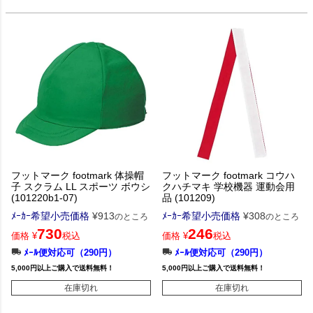
フットマーク footmark 体操帽
フットマーク footmark コウハ
子 スクラム LL スポーツ ボウシ
クハチマキ 学校機器 運動会用
(101220b1-07)
品 (101209)
ﾒｰｶｰ希望小売価格
¥
913
ﾒｰｶｰ希望小売価格
¥
308
のところ
のところ
730
246
価格
¥
税込
価格
¥
税込
ﾒｰﾙ便対応可（290円）
ﾒｰﾙ便対応可（290円）
5,000円以上ご購入で送料無料！
5,000円以上ご購入で送料無料！
在庫切れ
在庫切れ