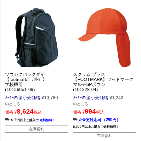
ツウガクバックダイ
スクラム プラス
【footmark】ﾌｯﾄﾏｰｸ
【FOOTMARK】フットマーク
学校機器
マルチSPボウシ
(101360b1-09)
(101229-04)
ﾒｰｶｰ希望小売価格
¥
10,780
ﾒｰｶｰ希望小売価格
¥
1,243
のところ
のところ
8,624
994
価格
¥
税込
価格
¥
税込
ﾒｰﾙ便対応可（290円）
５千円以上ご購入で
送料無料！
5,000円以上ご購入で送料無料！
在庫切れ
在庫切れ