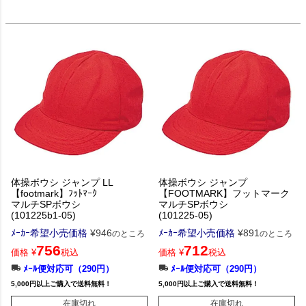
体操ボウシ ジャンプ LL
体操ボウシ ジャンプ
【footmark】ﾌｯﾄﾏｰｸ
【FOOTMARK】フットマーク
マルチSPボウシ
マルチSPボウシ
(101225b1-05)
(101225-05)
ﾒｰｶｰ希望小売価格
¥
946
ﾒｰｶｰ希望小売価格
¥
891
のところ
のところ
756
712
価格
¥
税込
価格
¥
税込
ﾒｰﾙ便対応可（290円）
ﾒｰﾙ便対応可（290円）
5,000円以上ご購入で送料無料！
5,000円以上ご購入で送料無料！
在庫切れ
在庫切れ