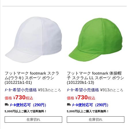
フットマーク footmark スクラ
フットマーク footmark 体操帽
ム(ウラキ) スポーツ ボウシ
子 スクラム LL スポーツ ボウシ
(101221b1-01)
(101220b1-13)
ﾒｰｶｰ希望小売価格
¥
913
ﾒｰｶｰ希望小売価格
¥
913
のところ
のところ
730
730
価格
¥
税込
価格
¥
税込
ﾒｰﾙ便対応可（290円）
ﾒｰﾙ便対応可（290円）
5,000円以上ご購入で送料無料！
5,000円以上ご購入で送料無料！
在庫切れ
在庫切れ