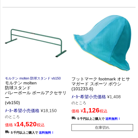
モルテン molten 防球スタンド vb150
フットマーク footmark オヒサ
モルテン molten
マガード スポーツ ボウシ
防球スタンド
(101233-6)
バレーボール ボールアクセサリ
ﾒｰｶｰ希望小売価格
¥
1,408
ー
(vb150)
のところ
1,126
ﾒｰｶｰ希望小売価格
¥
18,150
価格
¥
税込
のところ
５千円以上ご購入で
送料無料！
14,520
価格
¥
税込
在庫切れ
５千円以上ご購入で
送料無料！