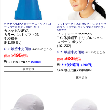
カネヤ KANEYA カラーポストソフト23
フットマーク FOOTMARK T C タイソウ
ガッコウキキグッズK1109-BL
ボウシ ドリブル ジョシ マルチSPボウシ
カネヤ KANEYA
101232
フットマーク footmark
カラーポストソフト23
T C 体操帽子 ドリブル ジョシ
学校機器
スポーツ ボウシ
(K1109-BL)
(101232)
ﾒｰｶｰ希望小売価格
¥
495
のところ
ﾒｰｶｰ希望小売価格
¥
858
のところ
495
価格
¥
税込
686
価格
¥
税込
５千円以上ご購入で
送料無料！
ﾒｰﾙ便対応可（290円）
在庫切れ
5,000円以上ご購入で送料無料！
在庫切れ