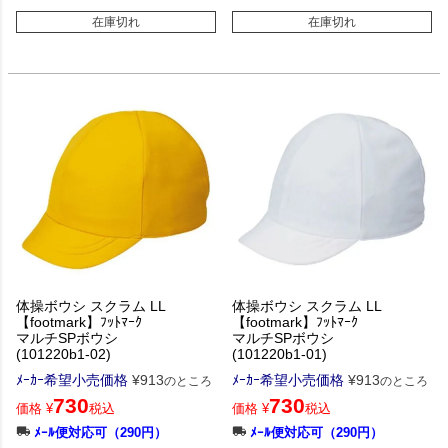
在庫切れ
在庫切れ
体操ボウシ スクラム LL
体操ボウシ スクラム LL
【footmark】ﾌｯﾄﾏｰｸ
【footmark】ﾌｯﾄﾏｰｸ
マルチSPボウシ
マルチSPボウシ
(101220b1-02)
(101220b1-01)
ﾒｰｶｰ希望小売価格
¥
913
ﾒｰｶｰ希望小売価格
¥
913
のところ
のところ
730
730
価格
¥
税込
価格
¥
税込
ﾒｰﾙ便対応可（290円）
ﾒｰﾙ便対応可（290円）