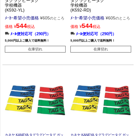
タグラグビータグ
タグラグビータグ
学校機器
学校機器
(K592-YL)
(K592-RD)
ﾒｰｶｰ希望小売価格
¥
605
ﾒｰｶｰ希望小売価格
¥
605
のところ
のところ
544
544
価格
¥
税込
価格
¥
税込
ﾒｰﾙ便対応可（290円）
ﾒｰﾙ便対応可（290円）
5,000円以上ご購入で送料無料！
5,000円以上ご購入で送料無料！
在庫切れ
在庫切れ
カネヤ KANEYA タグラグビータグ ガッ
カネヤ KANEYA タグラグビータグ ガッ