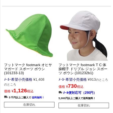
フットマーク footmark オヒサ
フットマーク footmark T C 体
マガード スポーツ ボウシ
操帽子 ドリブル ジョシ スポー
(101233-13)
ツ ボウシ (101232b1)
ﾒｰｶｰ希望小売価格
¥
1,408
ﾒｰｶｰ希望小売価格
¥
913
のところ
のところ
730
価格
¥
税込
1,126
価格
¥
税込
ﾒｰﾙ便対応可（290円）
５千円以上ご購入で
送料無料！
5,000円以上ご購入で送料無料！
在庫切れ
在庫切れ