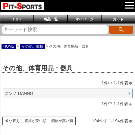
ＴＯＰ
商品一覧
マイページ
カート
HOME
その他、競技
その他、体育用品・器具
その他、体育用品・器具
1
件中
1
-
1
件表示
ダンノ DANNO
1
件中
1
-
1
件表示
194
件中
1
-
194
件表示
並び替え
価格が安い順
価格が高い順