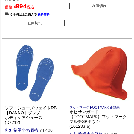
994
在庫切れ
価格
¥
税込
５千円以上ご購入で
送料無料！
在庫切れ
ソフトシューズウェイトRB
フットマーク FOOTMARK 正規品
オヒサマガード
【DANNO】ダンノ
【FOOTMARK】フットマーク
ボディケアシューズ
マルチSPボウシ
(D7212)
(101233-5)
ﾒｰｶｰ希望小売価格
¥
4,400
ﾒｰｶｰ希望小売価格
¥
1,408