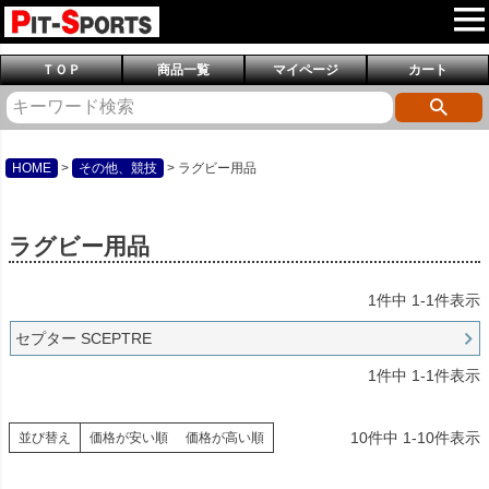
ＴＯＰ
商品一覧
マイページ
カート
HOME
その他、競技
ラグビー用品
ラグビー用品
1
件中
1
-
1
件表示
セプター SCEPTRE
1
件中
1
-
1
件表示
10
件中
1
-
10
件表示
並び替え
価格が安い順
価格が高い順