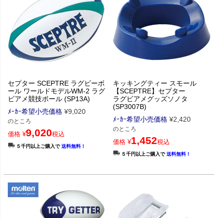
セプター SCEPTRE ラグビーボ
キッキングティー スモール
ール ワールドモデルWM-2 ラグ
【SCEPTRE】セプター
ビアメ競技ボール (SP13A)
ラグビアメグッズソノタ
(SP3007B)
ﾒｰｶｰ希望小売価格
¥
9,020
ﾒｰｶｰ希望小売価格
¥
2,420
のところ
のところ
9,020
価格
¥
税込
1,452
価格
¥
税込
５千円以上ご購入で
送料無料！
５千円以上ご購入で
送料無料！