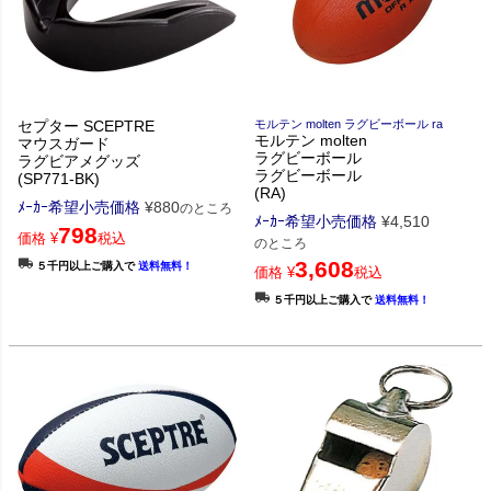
セプター SCEPTRE
モルテン molten ラグビーボール ra
モルテン molten
マウスガード
ラグビーボール
ラグビアメグッズ
ラグビーボール
(SP771-BK)
(RA)
ﾒｰｶｰ希望小売価格
¥
880
のところ
ﾒｰｶｰ希望小売価格
¥
4,510
798
価格
¥
税込
のところ
3,608
５千円以上ご購入で
送料無料！
価格
¥
税込
５千円以上ご購入で
送料無料！