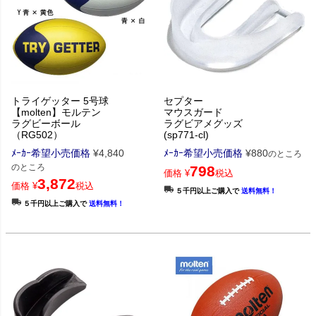
トライゲッター 5号球
セプター
【molten】モルテン
マウスガード
ラグビーボール
ラグビアメグッズ
（RG502）
(sp771-cl)
ﾒｰｶｰ希望小売価格
¥
4,840
ﾒｰｶｰ希望小売価格
¥
880
のところ
のところ
798
価格
¥
税込
3,872
価格
¥
税込
５千円以上ご購入で
送料無料！
５千円以上ご購入で
送料無料！