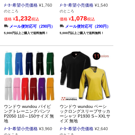
ﾒｰｶｰ希望小売価格
¥
1,760
ﾒｰｶｰ希望小売価格
¥
1,540
のところ
のところ
1,232
1,078
価格
¥
税込
価格
¥
税込
メール便対応可（290円）
メール便対応可（290円）
5,000円以上ご購入で送料無料！
5,000円以上ご購入で送料無料！
ウンドウ wundou パイピ
ウンドウ wundou ベーシ
ングトレーニングパンツ
ックロングスリーブサッカ
P2050 110～150サイズ 無
ーシャツ P1930 S～XXLサ
地
イズ 無地
ﾒｰｶｰ希望小売価格
¥
3,960
ﾒｰｶｰ希望小売価格
¥
2,640
のところ
のところ