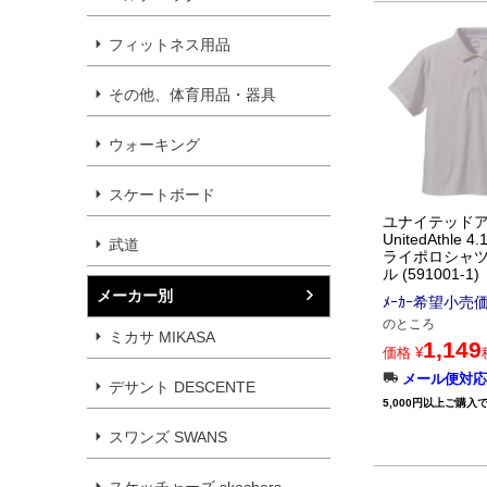
フィットネス用品
その他、体育用品・器具
ウォーキング
スケートボード
ユナイテッド
UnitedAthle 
武道
ライポロシャツ
ル (591001-1)
メーカー別
ﾒｰｶｰ希望小売
のところ
ミカサ MIKASA
1,149
価格
¥
メール便対応
デサント DESCENTE
5,000円以上ご購入
スワンズ SWANS
スケッチャーズ skechers