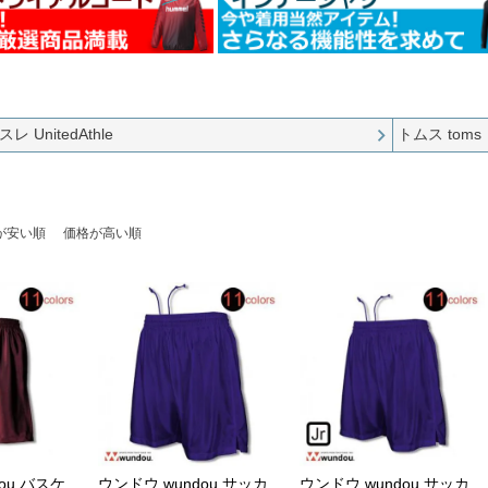
UnitedAthle
トムス toms
が安い順
価格が高い順
ou バスケ
ウンドウ wundou サッカ
ウンドウ wundou サッカ