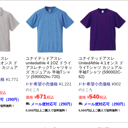
アスレ
ユナイテッドアスレ
ユナイテッドアスレ
4.1オンス ド
unitedathle 4.1OZ ドライ
UnitedAthle 4.1オンス ド
 カジュア
アスレチックTシャツキッ
ライTシャツ カジュアル
ズ カジュアル 半袖Tシャ
半袖Tシャツ (590002C-
ツ (590002hc-720)
62)
価格
¥
1,771
ﾒｰｶｰ希望小売価格
¥
1,221
ﾒｰｶｰ希望小売価格
¥
902
のところ
のところ
税込
671
540
価格
¥
税込
価格
¥
税込
可（290円）
メール便対応可（290円）
メール便対応可（290円）
で送料無料！
5,000円以上ご購入で送料無料！
5,000円以上ご購入で送料無料！