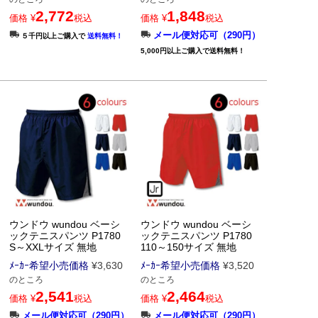
2,772
1,848
価格
¥
税込
価格
¥
税込
メール便対応可（290円）
５千円以上ご購入で
送料無料！
5,000円以上ご購入で送料無料！
ウンドウ wundou ベーシ
ウンドウ wundou ベーシ
ックテニスパンツ P1780
ックテニスパンツ P1780
S～XXLサイズ 無地
110～150サイズ 無地
ﾒｰｶｰ希望小売価格
¥
3,630
ﾒｰｶｰ希望小売価格
¥
3,520
のところ
のところ
2,541
2,464
価格
¥
税込
価格
¥
税込
メール便対応可（290円）
メール便対応可（290円）