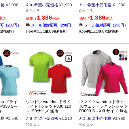
価格
¥
2,090
ﾒｰｶｰ希望小売価格
¥
1,980
ﾒｰｶｰ希望小売価格
¥
1,980
のところ
のところ
1,386
1,386
税込
価格
¥
税込
価格
¥
税込
可（290円）
メール便対応可（290円）
メール便対応可（290円）
で送料無料！
5,000円以上ご購入で送料無料！
5,000円以上ご購入で送料無料！
ou ドライ
ウンドウ wundou ドライ
ウンドウ wundou ドライ
330 S～
ライトTシャツ P330 110
スウェットラグランシャツ
地
～150サイズ 無地
P3000 S～XXLサイズ 無地
価格
¥
1,540
ﾒｰｶｰ希望小売価格
¥
1,210
ﾒｰｶｰ希望小売価格
¥
3,960
のところ
のところ