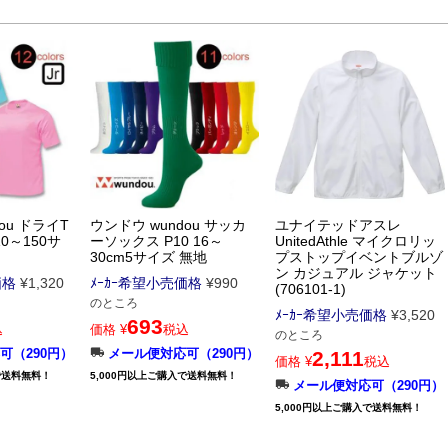
ou ドライT
ウンドウ wundou サッカ
ユナイテッドアスレ
10～150サ
ーソックス P10 16～
UnitedAthle マイクロリッ
30cm5サイズ 無地
プストップイベントブルゾ
ン カジュアル ジャケット
価格
¥
1,320
ﾒｰｶｰ希望小売価格
¥
990
(706101-1)
のところ
ﾒｰｶｰ希望小売価格
¥
3,520
693
込
価格
¥
税込
のところ
可（290円）
メール便対応可（290円）
2,111
価格
¥
税込
で送料無料！
5,000円以上ご購入で送料無料！
メール便対応可（290円）
5,000円以上ご購入で送料無料！