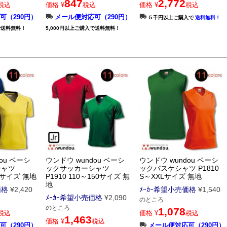
847
2,772
税込
価格
¥
税込
価格
¥
税込
可（290円）
メール便対応可（290円）
５千円以上ご購入で
送料無料！
で送料無料！
5,000円以上ご購入で送料無料！
ou ベーシ
ウンドウ wundou ベーシ
ウンドウ wundou ベーシ
シャツ
ックサッカーシャツ
ックバスケシャツ P1810
XLサイズ 無地
P1910 110～150サイズ 無
S～XXLサイズ 無地
地
価格
¥
2,420
ﾒｰｶｰ希望小売価格
¥
1,540
ﾒｰｶｰ希望小売価格
¥
2,090
のところ
のところ
1,078
税込
価格
¥
税込
1,463
価格
¥
税込
可（290円）
メール便対応可（290円）