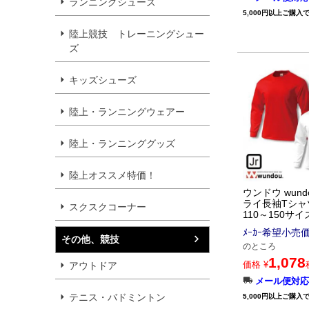
ランニングシューズ
5,000円以上ご購入
陸上競技 トレーニングシュー
ズ
キッズシューズ
陸上・ランニングウェアー
陸上・ランニンググッズ
陸上オススメ特価！
ウンドウ wund
ライ長袖Tシャツ
スクスクコーナー
110～150サイ
ﾒｰｶｰ希望小売
その他、競技
のところ
1,078
価格
¥
アウトドア
メール便対応
テニス・バドミントン
5,000円以上ご購入