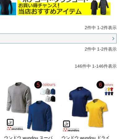
2
件中
1
-
2
件表示
2
件中
1
-
2
件表示
146
件中
1
-
146
件表示
ウンドウ wundou スーパ
ウンドウ wundou ドライ