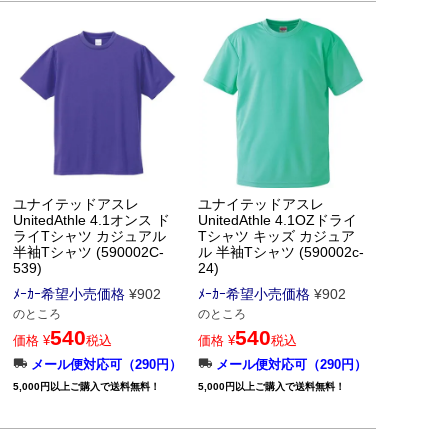
ユナイテッドアスレ
ユナイテッドアスレ
UnitedAthle 4.1オンス ド
UnitedAthle 4.1OZドライ
ライTシャツ カジュアル
Tシャツ キッズ カジュア
半袖Tシャツ (590002C-
ル 半袖Tシャツ (590002c-
539)
24)
ﾒｰｶｰ希望小売価格
¥
902
ﾒｰｶｰ希望小売価格
¥
902
のところ
のところ
540
540
価格
¥
税込
価格
¥
税込
メール便対応可（290円）
メール便対応可（290円）
5,000円以上ご購入で送料無料！
5,000円以上ご購入で送料無料！