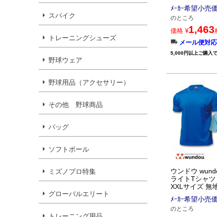
ﾒｰｶｰ希望小売
スパイク
のところ
1,463
価格
¥
トレーニングシューズ
メール便対応
5,000円以上ご購入
野球ウェア
野球用品（アクセサリー）
その他 野球商品
バッグ
ソフトボール
ウンドウ wund
ミズノプロ特集
ライトTシャツ P
XXLサイズ 無
グローバルエリート
ﾒｰｶｰ希望小売
のところ
トレーニング用品