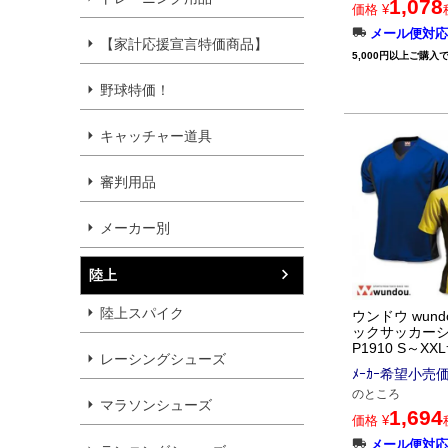
1,078
価格
¥
メール便対応
【家計応援宣言特価商品】
5,000円以上ご購入
野球特価！
キャッチャー道具
審判用品
メーカー別
陸上
陸上スパイク
ウンドウ wund
ックサッカー
P1910 S～X
レーシングシューズ
ﾒｰｶｰ希望小売
のところ
マラソンシューズ
1,694
価格
¥
メール便対応