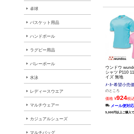
卓球
バスケット用品
ハンドボール
ラグビー用品
バレーボール
ウンドウ wund
シャツ P110 1
イズ 無地
水泳
ﾒｰｶｰ希望小売
のところ
レディースウエア
924
価格
¥
税
マルチウェアー
メール便対応
5,000円以上ご購入
カジュアルシューズ
マルチバッグ