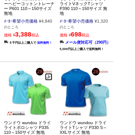
ーヘビーコットントレーナ
ライトVネックTシャツ
ー P601 110～150サイズ
P390 110～150サイズ 無
無地
地
ﾒｰｶｰ希望小売価格
¥
4,840
ﾒｰｶｰ希望小売価格
¥
1,320
のところ
のところ
3,388
698
価格
¥
税込
価格
¥
税込
メール便対応可（290円）
５千円以上ご購入で
送料無料！
5,000円以上ご購入で送料無料！
ウンドウ wundou ドライ
ウンドウ wundou ドライ
ライトポロシャツ P335
ライトTシャツ P330 S～
110～150サイズ 無地
XXLサイズ 無地