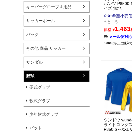
パンツ P8500 
キーパーグローブ＆用品
イズ 無地
ﾒｰｶｰ希望小売
サッカーボール
のところ
1,463
価格
¥
バッグ
メール便対応
5,000円以上ご購入
その他 商品 サッカー
サンダル
野球
硬式グラブ
軟式グラブ
少年軟式グラブ
ウンドウ wund
ライトロング
バット
P350 S～XX