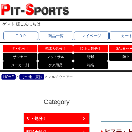
ゲスト 様こんにちは
ＴＯＰ
商品一覧
マイページ
カー
ザ・処分！
野球大処分！
陸上大処分！
SALE セ
サッカー
フットサル
野球
陸上
メーカー別
ケア用品
福袋
HOME
その他、競技
マルチウェアー
Category
ザ・処分！