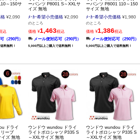
110～150サ
ーパンツ P8001 S～XXLサ
ーパンツ P8001 110～150
イズ 無地
サイズ 無地
価格
¥
2,090
ﾒｰｶｰ希望小売価格
¥
2,090
ﾒｰｶｰ希望小売価格
¥
1,980
のところ
のところ
1,463
1,386
税込
価格
¥
税込
価格
¥
税込
可（290円）
メール便対応可（290円）
メール便対応可（290円）
で送料無料！
5,000円以上ご購入で送料無料！
5,000円以上ご購入で送料無料！
ou ドライ
ウンドウ wundou ドライ
ウンドウ wundou ドライ
スリーブ
ライトポロシャツ P335 S
ライトポロシャツ P335 S
Lサイズ 無地
～XXLサイズ 無地
～XXLサイズ 無地