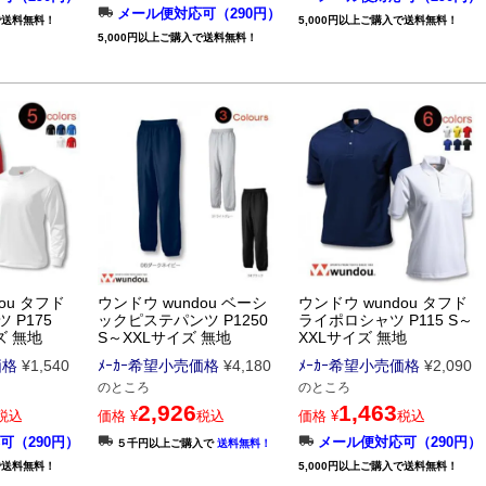
メール便対応可（290円）
で送料無料！
5,000円以上ご購入で送料無料！
5,000円以上ご購入で送料無料！
ou タフド
ウンドウ wundou ベーシ
ウンドウ wundou タフド
 P175
ックピステパンツ P1250
ライポロシャツ P115 S～
ズ 無地
S～XXLサイズ 無地
XXLサイズ 無地
価格
¥
1,540
ﾒｰｶｰ希望小売価格
¥
4,180
ﾒｰｶｰ希望小売価格
¥
2,090
のところ
のところ
2,926
1,463
税込
価格
¥
税込
価格
¥
税込
可（290円）
メール便対応可（290円）
５千円以上ご購入で
送料無料！
で送料無料！
5,000円以上ご購入で送料無料！