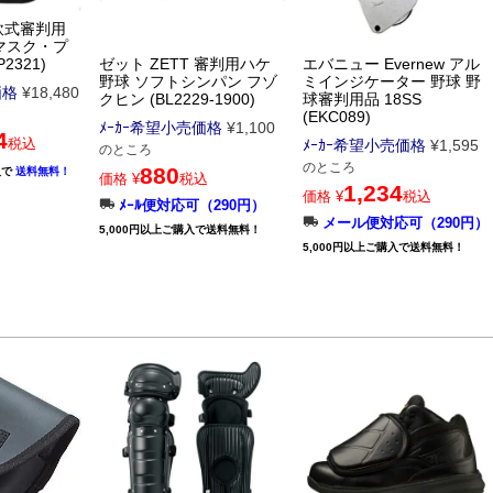
 軟式審判用
マスク・プ
ゼット ZETT 審判用ハケ
エバニュー Evernew アル
2321)
野球 ソフトシンパン フゾ
ミインジケーター 野球 野
価格
¥
18,480
クヒン (BL2229-1900)
球審判用品 18SS
(EKC089)
ﾒｰｶｰ希望小売価格
¥
1,100
4
税込
ﾒｰｶｰ希望小売価格
¥
1,595
のところ
のところ
880
入で
送料無料！
価格
¥
税込
1,234
価格
¥
税込
ﾒｰﾙ便対応可（290円）
メール便対応可（290円）
5,000円以上ご購入で送料無料！
5,000円以上ご購入で送料無料！