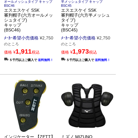
オールメッシュタイプ キャップ
半メッシュタイプ キャップ
BSC46
BSC45
エスエスケイ SSK
エスエスケイ SSK
審判帽子(六方オールメッ
審判帽子(六方半メッシュ
シュタイプ)
タイプ)
キャップ
キャップ
(BSC46)
(BSC45)
ﾒｰｶｰ希望小売価格
¥
2,750
ﾒｰｶｰ希望小売価格
¥
2,750
のところ
のところ
1,911
1,973
価格
¥
税込
価格
¥
税込
５千円以上ご購入で
送料無料！
５千円以上ご購入で
送料無料！
インジケーター 【ZETT】
ミズノ MIZUNO