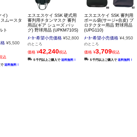
ケイ)
エスエスケイ SSK 硬式用
エスエスケイ SSK 審判用
（スムースタ
審判用チタンマスク 審判
ボール袋(サージ+合皮) プ
用品(ギア シューズ バッ
ロテクター用品 野球用品
ルト
グ) 野球用品 (UPKM710S)
(UPG110)
ﾒｰｶｰ希望小売価格
¥
52,800
ﾒｰｶｰ希望小売価格
¥
4,950
価格
¥
5,500
のところ
のところ
42,240
3,709
価格
¥
税込
価格
¥
税込
税込
５千円以上ご購入で
送料無料！
５千円以上ご購入で
送料無料！
入で
送料無料！