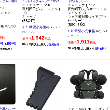
ダーブルー 審判
ニットタイプ キャップ BSC47
（アクセサリー）
エスエスケイ SSK
エスエスケイ SSK
SK
審判帽子(六方ニットタイ
審判帽子(六方オールメッ
ロシャツ
プ)
シュタイプ)
キャップ
ウェア審判用ウェア(アク
(BSC47)
セサリー)
(BSC46BK)
価格
¥
7,700
ﾒｰｶｰ希望小売価格
¥
2,750
ﾒｰｶｰ希望小売価格
¥
2,750
のところ
のところ
1,942
税込
価格
¥
税込
1,911
価格
¥
税込
可（290円）
５千円以上ご購入で
送料無料！
５千円以上ご購入で
送料無料！
で送料無料！
 審判用メンバー
ミズノ MIZUNO (ミズノプ