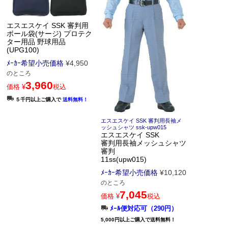
エスエスケイ SSK 審判用
ボール袋(サージ) プロテク
ター用品 野球用品
(UPG100)
ﾒｰｶｰ希望小売価格
¥
4,950
のところ
3,960
価格
¥
税込
５千円以上ご購入で
送料無料！
エスエスケイ SSK 審判用長袖メ
ッシュシャツ ssk-upw015
エスエスケイ SSK
審判用長袖メッシュシャツ
審判
11ss(upw015)
ﾒｰｶｰ希望小売価格
¥
10,120
のところ
7,045
価格
¥
税込
ﾒｰﾙ便対応可（290円）
5,000円以上ご購入で送料無料！