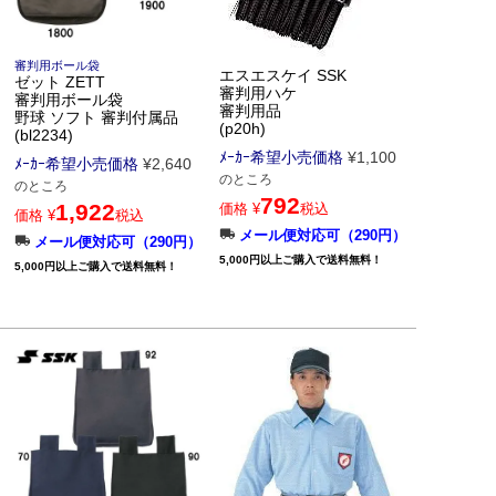
審判用ボール袋
エスエスケイ SSK
ゼット ZETT
審判用ハケ
審判用ボール袋
審判用品
野球 ソフト 審判付属品
(p20h)
(bl2234)
ﾒｰｶｰ希望小売価格
¥
1,100
ﾒｰｶｰ希望小売価格
¥
2,640
のところ
のところ
792
1,922
価格
¥
税込
価格
¥
税込
メール便対応可（290円）
メール便対応可（290円）
5,000円以上ご購入で送料無料！
5,000円以上ご購入で送料無料！