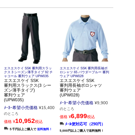
エスエスケイ SSK 審判用スラッ
エスエスケイ SSK 審判用長袖ポ
クス 3 シーズン薄手タイプ 92 チ
ロシャツ 65 パウダーブルー 審判
ャコール 審判ウェア UPW035
ウェア UPW028
エスエスケイ SSK
エスエスケイ SSK
審判用スラックス(3 シー
審判用長袖ポロシャツ
ズン薄手タイプ)
審判ウェア
審判ウェア
(UPW028)
(UPW035)
ﾒｰｶｰ希望小売価格
¥
9,900
ﾒｰｶｰ希望小売価格
¥
15,400
のところ
のところ
6,899
価格
¥
税込
10,952
価格
¥
税込
ﾒｰﾙ便対応可（290円）
５千円以上ご購入で
送料無料！
5,000円以上ご購入で送料無料！