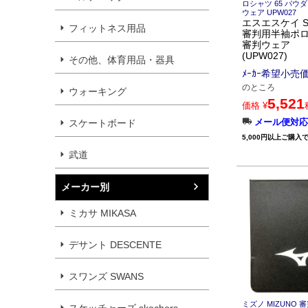
ロシャツ 65 パウ
ウェア UPW027
エスエスケイ S
フィットネス用品
審判用半袖ポ
審判ウェア
(UPW027)
その他、体育用品・器具
ﾒｰｶｰ希望小売
のところ
ウォーキング
5,521
価格
¥
メール便対応
スケートボード
5,000円以上ご購入
武道
メーカー別
ミカサ MIKASA
デサント DESCENTE
スワンズ SWANS
ミズノ MIZUNO
スケッチャーズ skechers