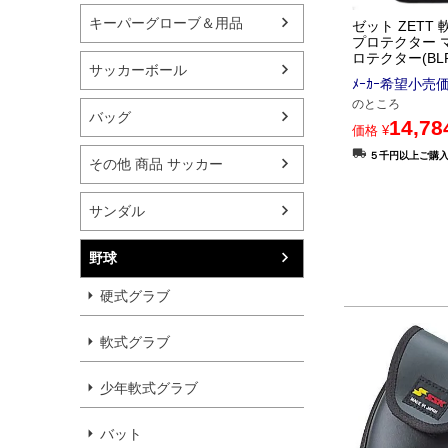
キーパーグローブ＆用品
ゼット ZETT
プロテクター 
ロテクター(BLP
サッカーボール
ﾒｰｶｰ希望小売
のところ
バッグ
14,78
価格
¥
５千円以上ご購
その他 商品 サッカー
サンダル
野球
硬式グラブ
軟式グラブ
少年軟式グラブ
バット