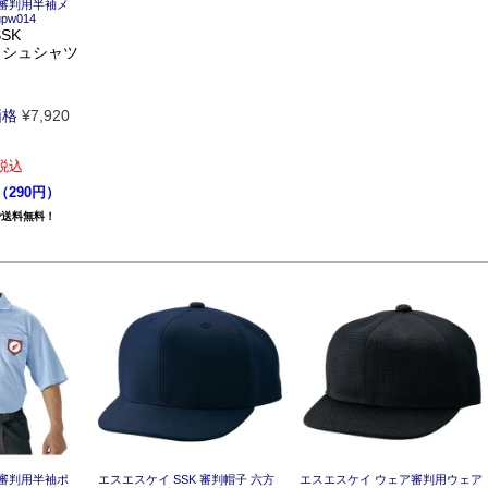
 審判用半袖メ
pw014
SK
ッシュシャツ
価格
¥
7,920
税込
（290円）
で送料無料！
 審判用半袖ポ
エスエスケイ SSK 審判帽子 六方
エスエスケイ ウェア審判用ウェア