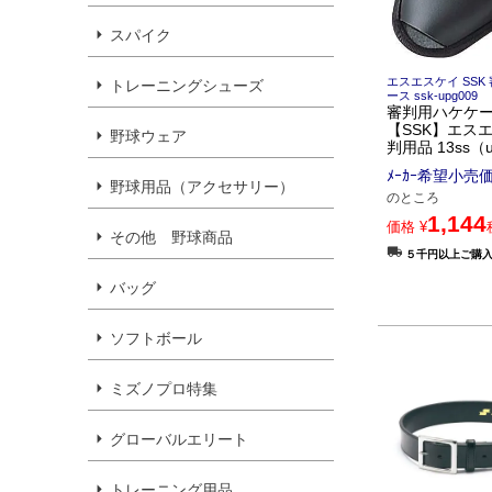
スパイク
エスエスケイ SSK
トレーニングシューズ
ース ssk-upg009
審判用ハケケ
【SSK】エス
野球ウェア
判用品 13ss（u
ﾒｰｶｰ希望小売
野球用品（アクセサリー）
のところ
1,144
価格
¥
その他 野球商品
５千円以上ご購
バッグ
ソフトボール
ミズノプロ特集
グローバルエリート
トレーニング用品