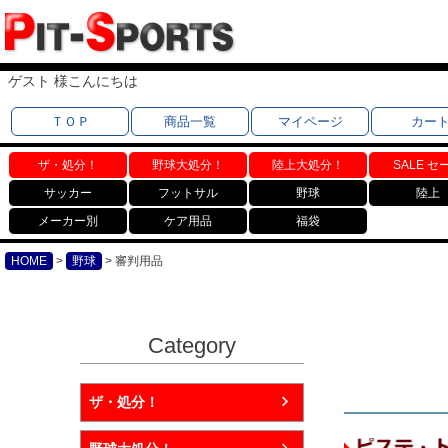
ゲスト 様こんにちは
ＴＯＰ
商品一覧
マイページ
カー
ザ・処分！
野球大処分！
陸上大処分！
SALE セ
サッカー
フットサル
野球
陸上
メーカー別
ケア用品
福袋
HOME
野球
審判用品
Category
ザ・処分！