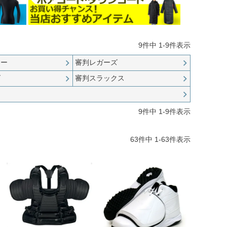
9
件中
1
-
9
件表示
ター
審判レガーズ
ズ
審判スラックス
9
件中
1
-
9
件表示
63
件中
1
-
63
件表示