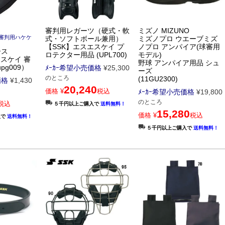
審判用レガーツ（硬式・軟
ミズノ MIZUNO
 審判用ハケケ
式・ソフトボール兼用）
ミズノプロ ウエーブミズ
【SSK】エスエスケイ プ
ノプロ アンパイア(球審用
ース
ロテクター用品 (UPL700)
モデル)
エスケイ 審
野球 アンパイア用品 シュ
pg009）
ﾒｰｶｰ希望小売価格
¥
25,300
ーズ
のところ
(11GU2300)
価格
¥
1,430
20,240
価格
¥
税込
ﾒｰｶｰ希望小売価格
¥
19,800
のところ
税込
５千円以上ご購入で
送料無料！
15,280
価格
¥
税込
入で
送料無料！
５千円以上ご購入で
送料無料！