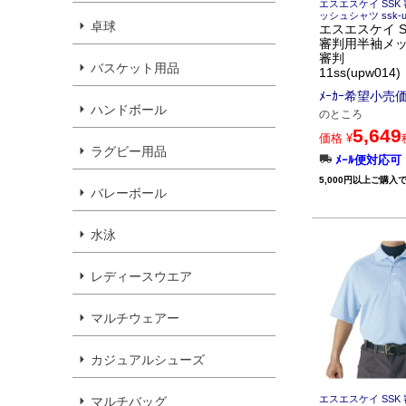
エスエスケイ SSK
ッシュシャツ ssk-u
卓球
エスエスケイ S
審判用半袖メ
審判
バスケット用品
11ss(upw014)
ﾒｰｶｰ希望小売
ハンドボール
のところ
5,649
価格
¥
ラグビー用品
ﾒｰﾙ便対応可
5,000円以上ご購入
バレーボール
水泳
レディースウエア
マルチウェアー
カジュアルシューズ
エスエスケイ SSK
マルチバッグ