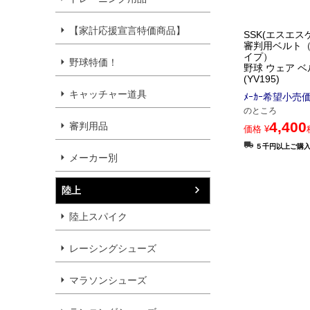
【家計応援宣言特価商品】
SSK(エスエス
審判用ベルト
イプ）
野球特価！
野球 ウェア ベ
(YV195)
キャッチャー道具
ﾒｰｶｰ希望小売
のところ
4,400
審判用品
価格
¥
５千円以上ご購
メーカー別
陸上
陸上スパイク
レーシングシューズ
マラソンシューズ