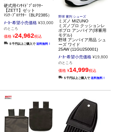
硬式用ｲﾝｻｲﾄﾞﾌﾟﾛﾃｸﾀｰ
【ZETT】ゼット
ﾏｽｸ･ﾌﾟﾛﾃｸﾀｰ（BLP2385）
野球 審判 シューズ
ミズノ MIZUNO
ﾒｰｶｰ希望小売価格
¥
33,000
ミズノプロ クッションレ
のところ
ボプロ アンパイア(球審用
24,962
モデル)
価格
¥
税込
野球 アンパイア用品 シュ
５千円以上ご購入で
送料無料！
ーズ ワイド
25AW (11GU250001)
ﾒｰｶｰ希望小売価格
¥
19,800
のところ
14,999
価格
¥
税込
５千円以上ご購入で
送料無料！