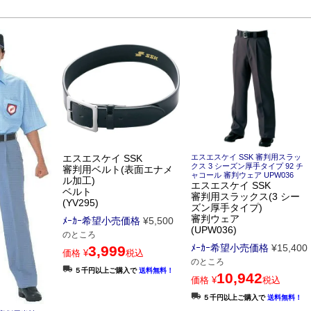
エスエスケイ SSK
エスエスケイ SSK 審判用スラッ
クス 3 シーズン厚手タイプ 92 チ
審判用ベルト(表面エナメ
ャコール 審判ウェア UPW036
ル加工)
エスエスケイ SSK
ベルト
審判用スラックス(3 シー
(YV295)
ズン厚手タイプ)
審判ウェア
ﾒｰｶｰ希望小売価格
¥
5,500
(UPW036)
のところ
ﾒｰｶｰ希望小売価格
¥
15,400
3,999
価格
¥
税込
のところ
５千円以上ご購入で
送料無料！
10,942
価格
¥
税込
５千円以上ご購入で
送料無料！