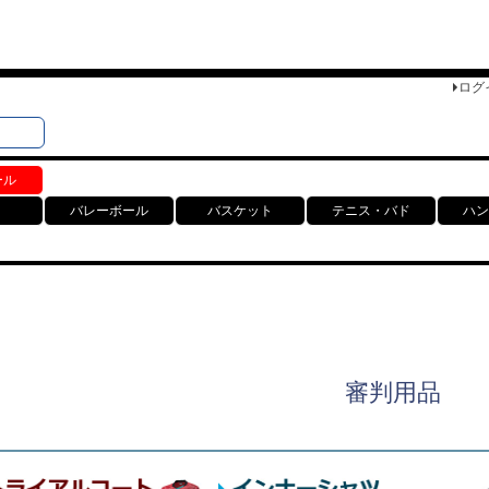
ログ
検索
ト
ール
バレーボール
バスケット
テニス・バド
ハン
審判用品