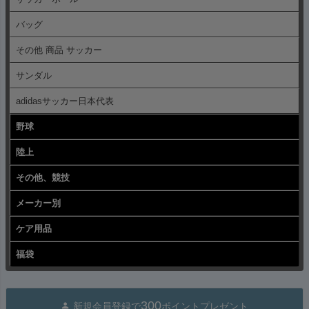
バッグ
その他 商品 サッカー
サンダル
adidasサッカー日本代表
野球
陸上
その他、競技
メーカー別
ケア用品
福袋
300
新規会員登録で
ポイントプレゼント