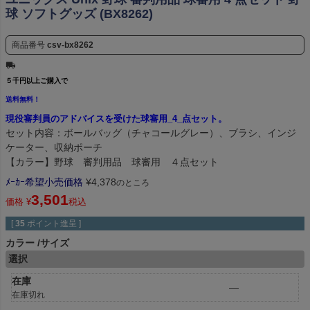
球 ソフトグッズ (BX8262)
商品番号
csv-bx8262
５千円以上ご購入で
送料無料！
現役審判員のアドバイスを受けた球審用_4_点セット。
セット内容：ボールバッグ（チャコールグレー）、ブラシ、インジ
ケーター、収納ポーチ
【カラー】野球 審判用品 球審用 ４点セット
ﾒｰｶｰ希望小売価格
¥
4,378
のところ
3,501
価格
¥
税込
[
35
ポイント進呈 ]
カラー
サイズ
選択
在庫
—
在庫切れ