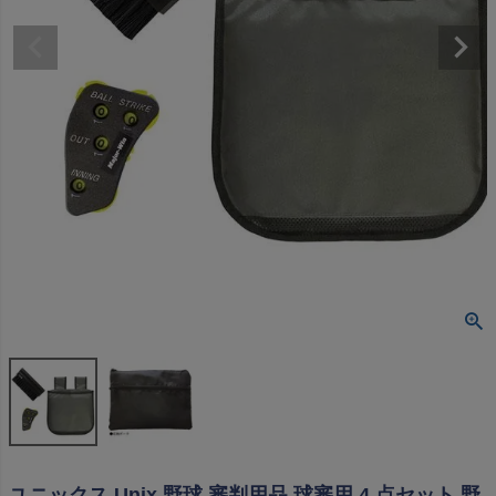
ユニックス Unix 野球 審判用品 球審用 4 点セット 野