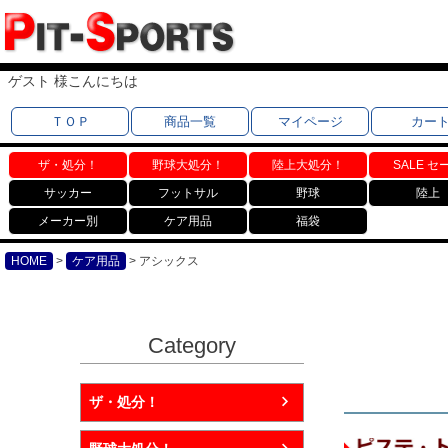
ゲスト 様こんにちは
ＴＯＰ
商品一覧
マイページ
カー
ザ・処分！
野球大処分！
陸上大処分！
SALE セ
サッカー
フットサル
野球
陸上
メーカー別
ケア用品
福袋
HOME
ケア用品
アシックス
Category
ザ・処分！