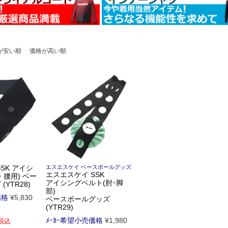
が安い順
価格が高い順
SK アイシ
エスエスケイ ベースボールグッズ
エスエスケイ SSK
腰用) ベー
アイシングベルト(肘･脚
YTR28)
部)
価格
¥
5,830
ベースボールグッズ
(YTR29)
ﾒｰｶｰ希望小売価格
¥
1,980
税込