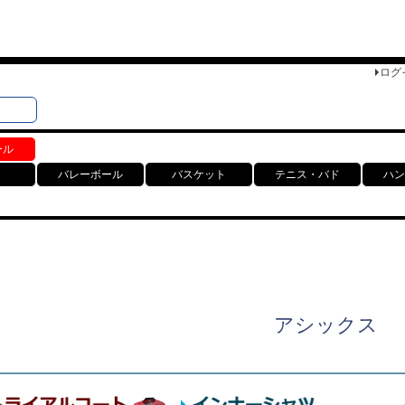
ログ
検索
ト
ール
バレーボール
バスケット
テニス・バド
ハン
アシックス