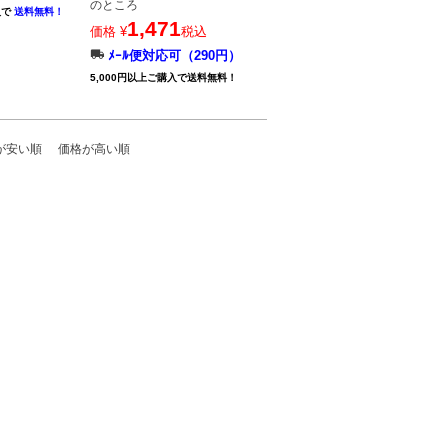
のところ
入で
送料無料！
1,471
価格
¥
税込
ﾒｰﾙ便対応可（290円）
5,000円以上ご購入で送料無料！
が安い順
価格が高い順