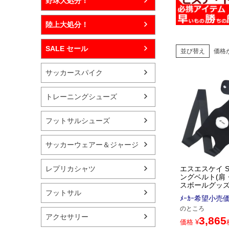
野球大処分！
陸上大処分！
SALE セール
並び替え
価格
サッカースパイク
トレーニングシューズ
フットサルシューズ
サッカーウェアー＆ジャージ
レプリカシャツ
エスエスケイ S
ングベルト(肩・
スボールグッズ (
フットサル
ﾒｰｶｰ希望小売
のところ
アクセサリー
3,865
価格
¥