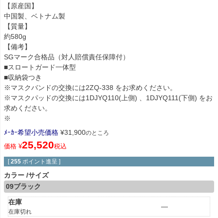
【原産国】
中国製、ベトナム製
【質量】
約580g
【備考】
SGマーク合格品（対人賠償責任保障付）
■スロートガード一体型
■収納袋つき
※マスクバンドの交換には2ZQ-338 をお求めください。
※マスクパッドの交換には1DJYQ110(上側) 、1DJYQ111(下側) をお
求めください。
※
ﾒｰｶｰ希望小売価格
¥
31,900
のところ
25,520
価格
¥
税込
[
255
ポイント進呈 ]
カラー
サイズ
09ブラック
在庫
—
在庫切れ