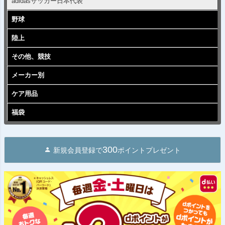
adidasサッカー日本代表
野球
陸上
その他、競技
メーカー別
ケア用品
福袋
300
新規会員登録で
ポイントプレゼント