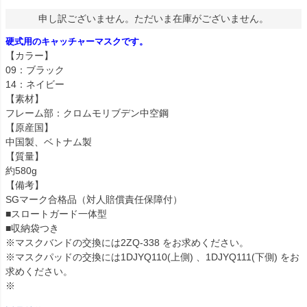
申し訳ございません。ただいま在庫がございません。
硬式用のキャッチャーマスクです。
【カラー】
09：ブラック
14：ネイビー
【素材】
フレーム部：クロムモリブデン中空鋼
【原産国】
中国製、ベトナム製
【質量】
約580g
【備考】
SGマーク合格品（対人賠償責任保障付）
■スロートガード一体型
■収納袋つき
※マスクバンドの交換には2ZQ-338 をお求めください。
※マスクパッドの交換には1DJYQ110(上側) 、1DJYQ111(下側) をお
求めください。
※