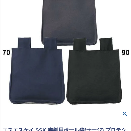
エスエスケイ SSK 審判用ボール袋(サージ) プロテク