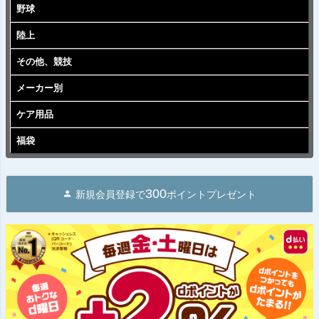
野球
陸上
その他、競技
メーカー別
ケア用品
福袋
300
新規会員登録で
ポイントプレゼント