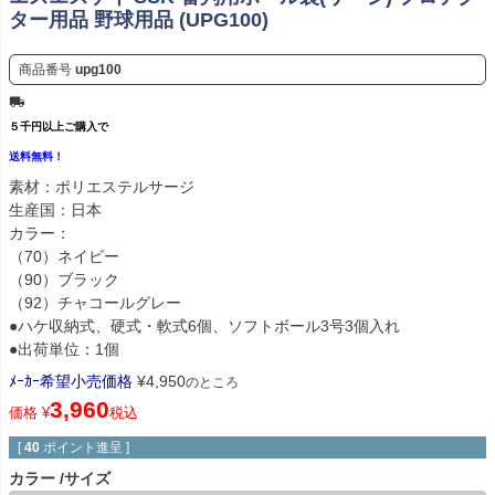
ター用品 野球用品 (UPG100)
商品番号
upg100
５千円以上ご購入で
送料無料！
素材：ポリエステルサージ
生産国：日本
カラー：
（70）ネイビー
（90）ブラック
（92）チャコールグレー
●ハケ収納式、硬式・軟式6個、ソフトボール3号3個入れ
●出荷単位：1個
ﾒｰｶｰ希望小売価格
¥
4,950
のところ
3,960
価格
¥
税込
[
40
ポイント進呈 ]
カラー
サイズ