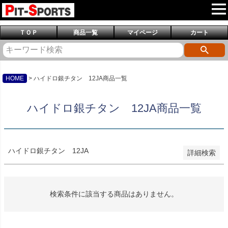
予約商品
予約商品のみを表示
ＴＯＰ
商品一覧
マイページ
カート
並び順
新着順
登録順
価格が安い順
価格が高い順
HOME
ハイドロ銀チタン 12JA商品一覧
優先度順
レビュー順
ハイドロ銀チタン 12JA商品一覧
キーワードヒット順
検索
ハイドロ銀チタン 12JA
詳細検索
検索条件に該当する商品はありません。