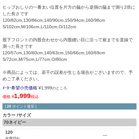
ヒップおしりの一番太い位置を片方の脇から逆側の脇まで測り2倍に
した長さです
120/82cm,130/86cm,140/90cm,150/94cm,160/98cm
S/102cm,M/106cm,L/110cm,O/112cm
股下フロントの内股合わせから内股縫い目に沿って裾までを直線で
測った長さです
120/57cm,130/60cm,140/63cm,150/66cm,160/69cm
S/72cm,M/75cm,L/77cm,O/80cm
※商品によっては、若干の誤差が生じる場合がございますので、予
めご了承ください。
ﾒｰｶｰ希望小売価格
¥
1,999
のところ
1,999
価格
¥
税込
[
20
ポイント進呈 ]
カラー
サイズ
70ネイビー
120
—
在庫切れ