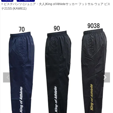
ピステパンツ (ジュニア・大人)King of Athleteサッカー フットサル ウェア ピス
テ21SS (KAW811)