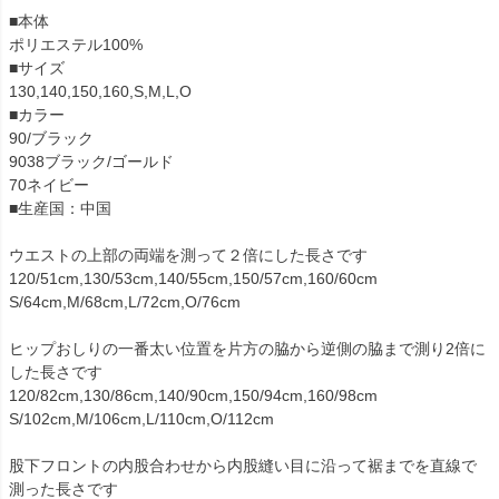
■本体
ポリエステル100%
■サイズ
130,140,150,160,S,M,L,O
■カラー
90/ブラック
9038ブラック/ゴールド
70ネイビー
■生産国：中国
ウエストの上部の両端を測って２倍にした長さです
120/51cm,130/53cm,140/55cm,150/57cm,160/60cm
S/64cm,M/68cm,L/72cm,O/76cm
ヒップおしりの一番太い位置を片方の脇から逆側の脇まで測り2倍に
した長さです
120/82cm,130/86cm,140/90cm,150/94cm,160/98cm
S/102cm,M/106cm,L/110cm,O/112cm
股下フロントの内股合わせから内股縫い目に沿って裾までを直線で
測った長さです