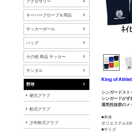
アクセサリー
キーパーグローブ＆用品
サッカーボール
バッグ
その他 商品 サッカー
サンダル
King of At
野球
シンガードスト
硬式グラブ
シンガードがず
通気性抜群のメ
軟式グラブ
■本体
少年軟式グラブ
ポリエステル10
■サイズ