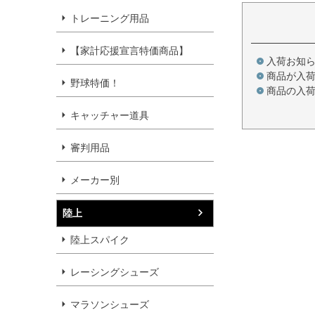
トレーニング用品
【家計応援宣言特価商品】
入荷お知
商品が入
野球特価！
商品の入
キャッチャー道具
審判用品
メーカー別
陸上
陸上スパイク
レーシングシューズ
マラソンシューズ