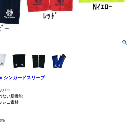
hlete シンガードスリーブ
ッパー
れない新機能
ッシュ素材
0%