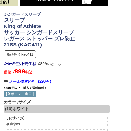
シンガードスリーブ
スリーブ
King of Athlete
サッカー シンガードスリーブ
レガース ストッパー ズレ防止
21SS (KAG411)
商品番号
kag411
ﾒｰｶｰ希望小売価格
¥
899
のところ
899
価格
¥
税込
メール便対応可（290円）
5,000円以上ご購入で送料無料！
[
9
ポイント進呈 ]
カラー
サイズ
(10)ホワイト
JRサイズ
—
在庫切れ