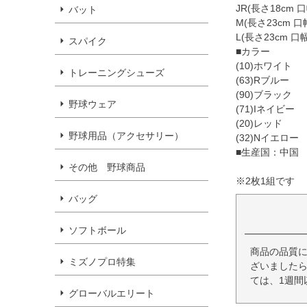
JR(長さ18cm 口
バット
M(長さ23cm 口
L(長さ23cm 口幅
スパイク
■カラー
(10)ホワイト
トレーニングシューズ
(63)Rブルー
(90)ブラック
野球ウェア
(71)Iネイビー
(20)レッド
野球用品（アクセサリー）
(32)Nイエロー
■生産国：中国
その他 野球商品
※2枚1組です
バッグ
ソフトボール
商品の品質
ミズノプロ特集
ざいましたら
ては、1週間
グローバルエリート