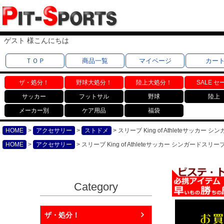
ゲスト 様こんにちは
ＴＯＰ
商品一覧
マイページ
カー
ザ・処分！
野球大処分！
陸上大処分！
SALE セ
サッカー
フットサル
野球
陸上
メーカー別
ケア用品
福袋
HOME
アクセサリー
ストドメ
スリーブ King of Athleteサッカー
HOME
アクセサリー
スリーブ King of Athleteサッカー シンガードスリー
Category
ザ・処分！