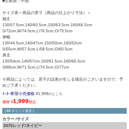
■生産国：中国
サイズ表＜商品の実寸（商品の仕上がり寸法）＞
袖丈
130/57.5cm,140/60.5cm,150/63.5cm,160/66.5cm
S/72cm,M/74.5cm,L/76.5cm,O/79.5cm
身幅
130/44.5cm,140/47cm,150/50cm,160/52cm
S/55cm,M/57.5cm,L/58.5cm,O/60.5cm
身丈
130/54cm,140/57cm,150/61.5cm,160/65.5cm
S/68cm,M/71.5cm,L/74.5cm,O/77cm
※商品によっては、若干の誤差が生じる場合がございますので、予
めご了承ください。
ﾒｰｶｰ希望小売価格
¥
1,999
のところ
1,999
価格
¥
税込
[
20
ポイント進呈 ]
カラー
サイズ
2070レッド/ネイビー