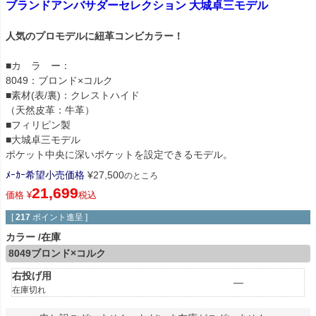
ブランドアンバサダーセレクション 大城卓三モデル
人気のプロモデルに紐革コンビカラー！
■カ ラ ー：
8049：ブロンド×コルク
■素材(表/裏)：クレストハイド
（天然皮革：牛革）
■フィリピン製
■大城卓三モデル
ポケット中央に深いポケットを設定できるモデル。
ﾒｰｶｰ希望小売価格
¥
27,500
のところ
21,699
価格
¥
税込
[
217
ポイント進呈 ]
カラー
在庫
8049ブロンド×コルク
右投げ用
—
在庫切れ