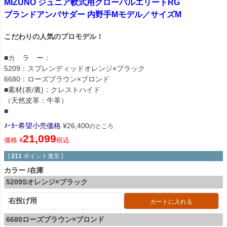
MIZUNO ジュニア軟式用グローバルエリートRG
ブランドアンバサダー 内野手Mモデル／サイズM
こだわりの人気のプロモデル！
■カ ラ ー：
5209：スプレンディッドオレンジ×ブラック
6680：ローズブラウン×ブロンド
■素材(表/裏)：クレストハイド
（天然皮革：牛革）
■
ﾒｰｶｰ希望小売価格
¥
26,400
のところ
21,099
価格
¥
税込
[
211
ポイント進呈 ]
カラー
在庫
5209Sオレンジ×ブラック
右投げ用
カートに入れる
6680ローズブラウン×ブロンド