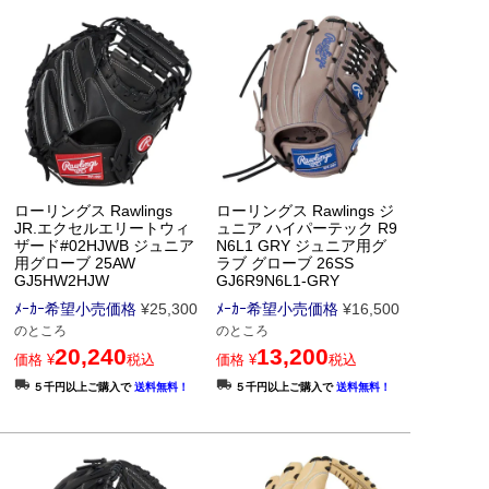
ローリングス Rawlings
ローリングス Rawlings ジ
JR.エクセルエリートウィ
ュニア ハイパーテック R9
ザード#02HJWB ジュニア
N6L1 GRY ジュニア用グ
用グローブ 25AW
ラブ グローブ 26SS
GJ5HW2HJW
GJ6R9N6L1-GRY
ﾒｰｶｰ希望小売価格
¥
25,300
ﾒｰｶｰ希望小売価格
¥
16,500
のところ
のところ
20,240
13,200
価格
¥
税込
価格
¥
税込
５千円以上ご購入で
送料無料！
５千円以上ご購入で
送料無料！