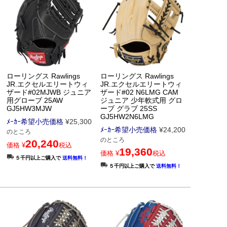
ローリングス Rawlings
ローリングス Rawlings
JR.エクセルエリートウィ
JR.エクセルエリートウィ
ザード#02MJWB ジュニア
ザード#02 N6LMG CAM
用グローブ 25AW
ジュニア 少年軟式用 グロ
GJ5HW3MJW
ーブ グラブ 25SS
GJ5HW2N6LMG
ﾒｰｶｰ希望小売価格
¥
25,300
ﾒｰｶｰ希望小売価格
¥
24,200
のところ
のところ
20,240
価格
¥
税込
19,360
価格
¥
税込
５千円以上ご購入で
送料無料！
５千円以上ご購入で
送料無料！