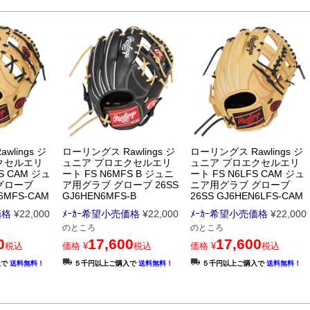
lings ジ
ローリングス Rawlings ジ
ローリングス Rawlings ジ
クセルエリ
ュニア プロエクセルエリ
ュニア プロエクセルエリ
S CAM ジュ
ート FS N6MFS B ジュニ
ート FS N6LFS CAM ジュ
グローブ
ア用グラブ グローブ 26SS
ニア用グラブ グローブ
N6MFS-CAM
GJ6HEN6MFS-B
26SS GJ6HEN6LFS-CAM
価格
¥
22,000
ﾒｰｶｰ希望小売価格
¥
22,000
ﾒｰｶｰ希望小売価格
¥
22,000
のところ
のところ
0
17,600
17,600
税込
価格
¥
税込
価格
¥
税込
入で
送料無料！
５千円以上ご購入で
送料無料！
５千円以上ご購入で
送料無料！