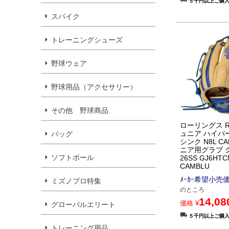
５千円以上ご購
スパイク
トレーニングシューズ
野球ウェア
野球用品（アクセサリー）
その他 野球商品
ローリングス Raw
ュニア ハイパ
バッグ
シンク N8L CA
ニア用グラブ 
ソフトボール
26SS GJ6HTC
CAMBLU
ﾒｰｶｰ希望小売
ミズノプロ特集
のところ
14,08
価格
¥
グローバルエリート
５千円以上ご購
トレーニング用品