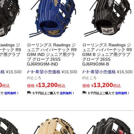
lings ジ
ローリングス Rawlings ジ
ローリングス Rawlings ジ
テック R9
ュニア ハイパーテック R9
ュニア ハイパーテック R9
ュニア用グラブ
G9M IND ジュニア用グラ
G9M B ジュニア用グラブ
ブ グローブ 26SS
グローブ 26SS
GJ6R9G9M-IND
GJ6R9G9M-B
価格
¥
16,500
ﾒｰｶｰ希望小売価格
¥
16,500
ﾒｰｶｰ希望小売価格
¥
16,500
のところ
のところ
0
13,200
13,200
税込
価格
¥
税込
価格
¥
税込
入で
送料無料！
５千円以上ご購入で
送料無料！
５千円以上ご購入で
送料無料！