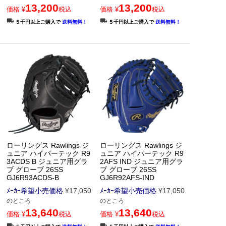
13,200
13,200
価格
¥
税込
価格
¥
税込
５千円以上ご購入で
送料無料！
５千円以上ご購入で
送料無料！
ローリングス Rawlings ジ
ローリングス Rawlings ジ
ュニア ハイパーテック R9
ュニア ハイパーテック R9
3ACDS B ジュニア用グラ
2AFS IND ジュニア用グラ
ブ グローブ 26SS
ブ グローブ 26SS
GJ6R93ACDS-B
GJ6R92AFS-IND
ﾒｰｶｰ希望小売価格
¥
17,050
ﾒｰｶｰ希望小売価格
¥
17,050
のところ
のところ
13,640
13,640
価格
¥
税込
価格
¥
税込