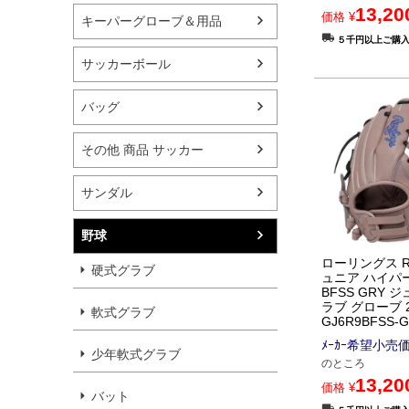
13,20
価格
¥
キーパーグローブ＆用品
５千円以上ご購
サッカーボール
バッグ
その他 商品 サッカー
サンダル
野球
ローリングス Raw
硬式グラブ
ュニア ハイパー
BFSS GRY 
ラブ グローブ 2
軟式グラブ
GJ6R9BFSS-
ﾒｰｶｰ希望小売
少年軟式グラブ
のところ
13,20
価格
¥
バット