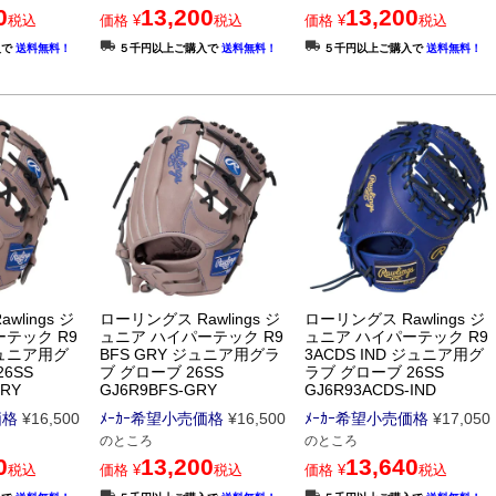
0
13,200
13,200
税込
価格
¥
税込
価格
¥
税込
入で
送料無料！
５千円以上ご購入で
送料無料！
５千円以上ご購入で
送料無料！
lings ジ
ローリングス Rawlings ジ
ローリングス Rawlings ジ
テック R9
ュニア ハイパーテック R9
ュニア ハイパーテック R9
ジュニア用グ
BFS GRY ジュニア用グラ
3ACDS IND ジュニア用グ
6SS
ブ グローブ 26SS
ラブ グローブ 26SS
GRY
GJ6R9BFS-GRY
GJ6R93ACDS-IND
価格
¥
16,500
ﾒｰｶｰ希望小売価格
¥
16,500
ﾒｰｶｰ希望小売価格
¥
17,050
のところ
のところ
0
13,200
13,640
税込
価格
¥
税込
価格
¥
税込