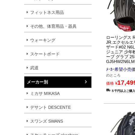
フィットネス用品
その他、体育用品・器具
ローリングス Ra
ウォーキング
JR.エクセル
ザード#02 N6L
ジュニア 少年
スケートボード
ーブ グラブ 25
GJ5HW2N6L
武道
ﾒｰｶｰ希望小売
のところ
17,49
メーカー別
価格
¥
５千円以上ご購
ミカサ MIKASA
デサント DESCENTE
スワンズ SWANS
スケッチャーズ skechers