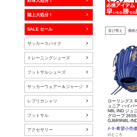
野球大処分！
陸上大処分！
SALE セール
並び替え
価格
サッカースパイク
トレーニングシューズ
フットサルシューズ
サッカーウェアー＆ジャージ
レプリカシャツ
ローリングス Raw
ュニア ハイパー
N8L IND ジ
フットサル
グローブ 26SS
GJ6R9N8L-IN
ﾒｰｶｰ希望小売
アクセサリー
のところ