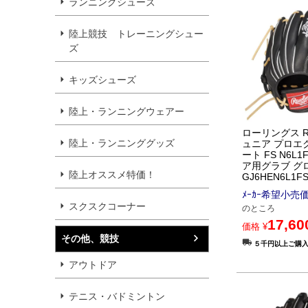
ランニングシューズ
陸上競技 トレーニングシュー
ズ
キッズシューズ
陸上・ランニングウェアー
ローリングス Raw
陸上・ランニンググッズ
ュニア プロエ
ート FS N6L1
ア用グラブ グロ
陸上オススメ特価！
GJ6HEN6L1FS
ﾒｰｶｰ希望小売
スクスクコーナー
のところ
17,60
価格
¥
その他、競技
５千円以上ご購
アウトドア
テニス・バドミントン