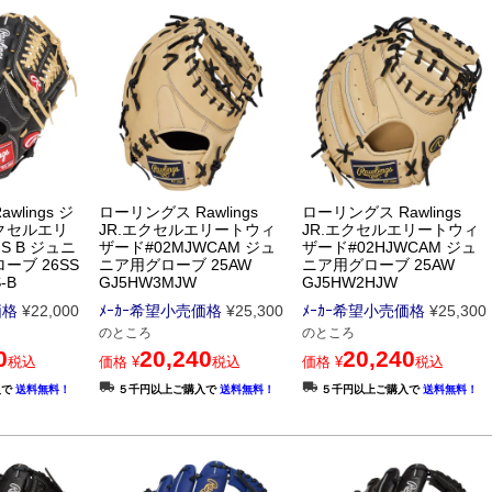
lings ジ
ローリングス Rawlings
ローリングス Rawlings
クセルエリ
JR.エクセルエリートウィ
JR.エクセルエリートウィ
FS B ジュニ
ザード#02MJWCAM ジュ
ザード#02HJWCAM ジュ
ーブ 26SS
ニア用グローブ 25AW
ニア用グローブ 25AW
-B
GJ5HW3MJW
GJ5HW2HJW
価格
¥
22,000
ﾒｰｶｰ希望小売価格
¥
25,300
ﾒｰｶｰ希望小売価格
¥
25,300
のところ
のところ
0
20,240
20,240
税込
価格
¥
税込
価格
¥
税込
入で
送料無料！
５千円以上ご購入で
送料無料！
５千円以上ご購入で
送料無料！