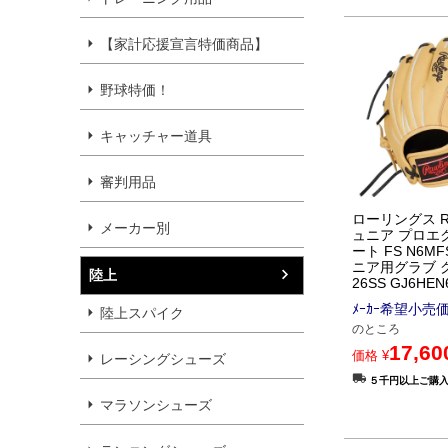
【家計応援宣言特価商品】
野球特価！
キャッチャー道具
審判用品
ローリングス Raw
メーカー別
ュニア プロエ
ート FS N6MF
ニア用グラブ 
陸上
26SS GJ6HE
ﾒｰｶｰ希望小売
陸上スパイク
のところ
17,60
価格
¥
レーシングシューズ
５千円以上ご購
マラソンシューズ