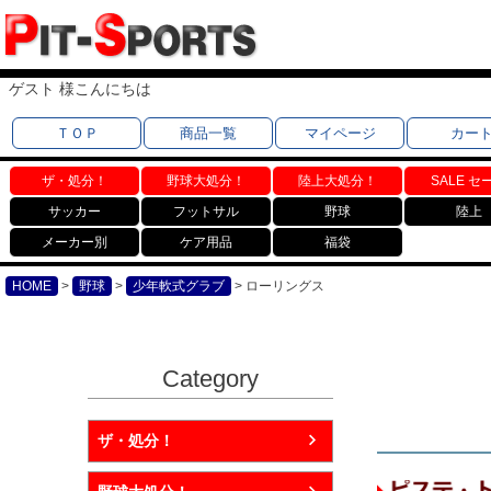
ゲスト 様こんにちは
ＴＯＰ
商品一覧
マイページ
カー
ザ・処分！
野球大処分！
陸上大処分！
SALE セ
サッカー
フットサル
野球
陸上
メーカー別
ケア用品
福袋
HOME
野球
少年軟式グラブ
ローリングス
Category
ザ・処分！