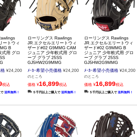
wlings
ローリングス Rawlings
ローリングス Rawlings
エリートウィ
JR.エクセルエリートウィ
JR.エクセルエリートウィ
MG B
ザード#02 G9MMG CAM
ザード#02 G9MMG B
軟式用 グロ
ジュニア 少年軟式用 グロ
ジュニア 少年軟式用 グロ
SS
ーブ グラブ 25SS
ーブ グラブ 25SS
MG
GJ5HW2G9MMG
GJ5HW2G9MMG
価格
¥
24,200
ﾒｰｶｰ希望小売価格
¥
24,200
ﾒｰｶｰ希望小売価格
¥
24,200
のところ
のところ
9
16,899
16,899
税込
価格
¥
税込
価格
¥
税込
入で
送料無料！
５千円以上ご購入で
送料無料！
５千円以上ご購入で
送料無料！