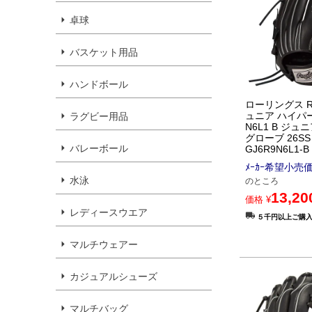
卓球
バスケット用品
ハンドボール
ローリングス Raw
ュニア ハイパー
ラグビー用品
N6L1 B ジ
グローブ 26SS
バレーボール
GJ6R9N6L1-B
ﾒｰｶｰ希望小売
水泳
のところ
13,20
価格
¥
レディースウエア
５千円以上ご購
マルチウェアー
カジュアルシューズ
マルチバッグ