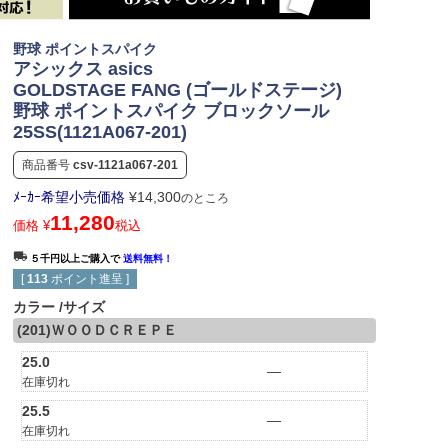
野球 ポイントスパイク
アシックス asics
GOLDSTAGE FANG (ゴールドステージ)
野球 ポイントスパイク ブロックソール
25SS(1121A067-201)
商品番号
csv-1121a067-201
ﾒｰｶｰ希望小売価格
¥
14,300
のところ
11,280
価格
¥
税込
５千円以上ご購入で
送料無料！
[
113
ポイント進呈 ]
カラー
サイズ
(201)ＷＯＯＤＣＲＥＰＥ
25.0
—
在庫切れ
25.5
—
在庫切れ