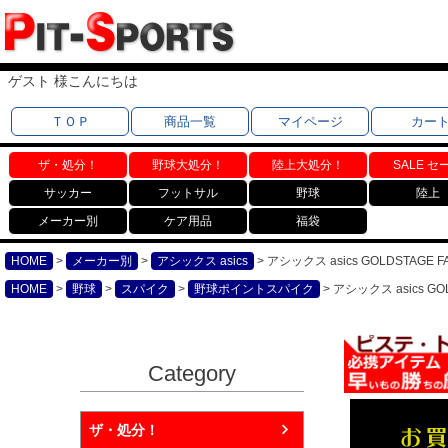
ゲスト 様こんにちは
ＴＯＰ
商品一覧
マイページ
カー
ザ・処分！
野球大処分！
陸上大処分！
SALE セ
サッカー
フットサル
野球
陸上
メーカー別
ケア用品
福袋
HOME
メーカー別
アシックス asics
アシックス asics GOLDSTAGE
HOME
野球
スパイク
野球ポイントスパイク
アシックス asics G
Category
ザ・処分！