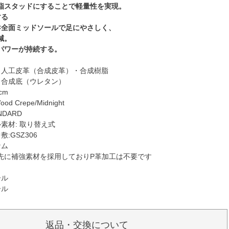
脂スタッドにすることで軽量性を実現。
する
×全面ミッドソールで足にやさしく、
減。
パワーが持続する。
：人工皮革（合成皮革）・合成樹脂
：合成底（ウレタン）
cm
d Crepe/Midnight
NDARD
素材: 取り替え式
:GSZ306
ナム
先に補強素材を採用しておりP革加工は不要です
）
ール
ール
返品・交換について