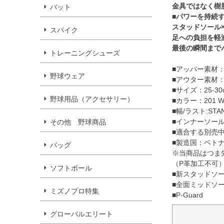
金具ではなく樹
バット
■パワーを持続
スタッドソール
スパイク
足への負担を軽
最後の瞬間まで
トレーニングシューズ
■アッパー素材
野球ウェア
■アウター素材
■サイズ：25-30
野球用品（アクセサリー）
■カラー：201 Woo
■幅/ラスト:STA
■インナーソール
その他 野球商品
■適合する別売中敷
■製造国：ベト
バッグ
※当商品はつま
（P革加工不可
ソフトボール
■新スタッドソ
■全面ミッドソ
ミズノプロ特集
■P-Guard
グローバルエリート