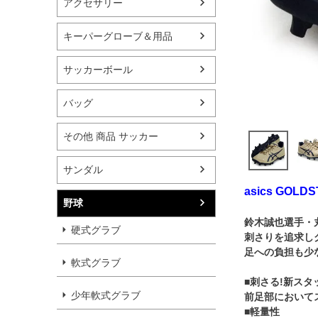
アクセサリー
キーパーグローブ＆用品
サッカーボール
バッグ
その他 商品 サッカー
サンダル
asics GOL
野球
鈴木誠也選手・
硬式グラブ
刺さりを追求し
足への負担も少
軟式グラブ
■刺さる!新ス
少年軟式グラブ
前足部において
■軽量性