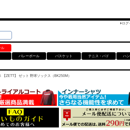
ログ
検索
ト
ール
バレーボール
バスケット
テニス・バド
ハン
【ZETT】 ゼット 野球ソックス（BK250M）