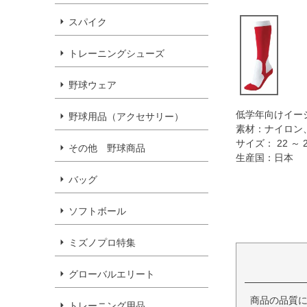
スパイク
トレーニングシューズ
野球ウェア
低学年向けイー
野球用品（アクセサリー）
素材：ナイロン
サイズ： 22 ～ 
その他 野球商品
生産国：日本
バッグ
ソフトボール
ミズノプロ特集
グローバルエリート
商品の品質
トレーニング用品