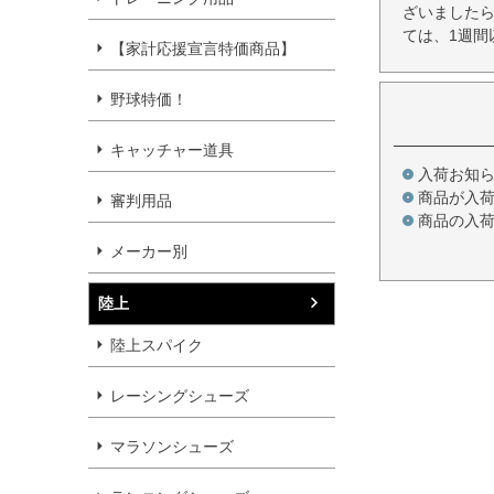
ざいましたら
ては、1週間
【家計応援宣言特価商品】
野球特価！
キャッチャー道具
入荷お知
商品が入
審判用品
商品の入
メーカー別
陸上
陸上スパイク
レーシングシューズ
マラソンシューズ