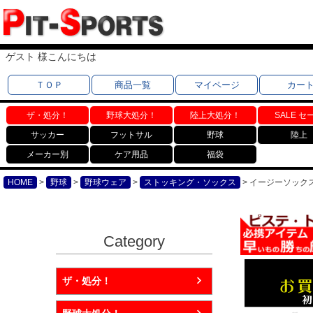
ゲスト 様こんにちは
ＴＯＰ
商品一覧
マイページ
カー
ザ・処分！
野球大処分！
陸上大処分！
SALE セ
サッカー
フットサル
野球
陸上
メーカー別
ケア用品
福袋
HOME
野球
野球ウェア
ストッキング・ソックス
イージーソックス 
Category
ザ・処分！