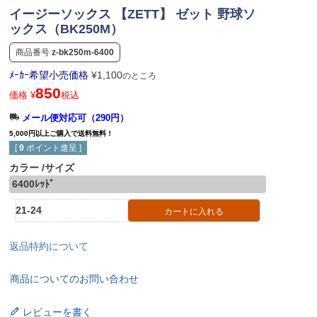
イージーソックス 【ZETT】 ゼット 野球ソ
ックス（BK250M）
商品番号
z-bk250m-6400
ﾒｰｶｰ希望小売価格
¥
1,100
のところ
850
価格
¥
税込
メール便対応可（290円）
5,000円以上ご購入で送料無料！
[
9
ポイント進呈 ]
カラー
サイズ
6400ﾚｯﾄﾞ
21-24
カートに入れる
返品特約について
商品についてのお問い合わせ
レビューを書く