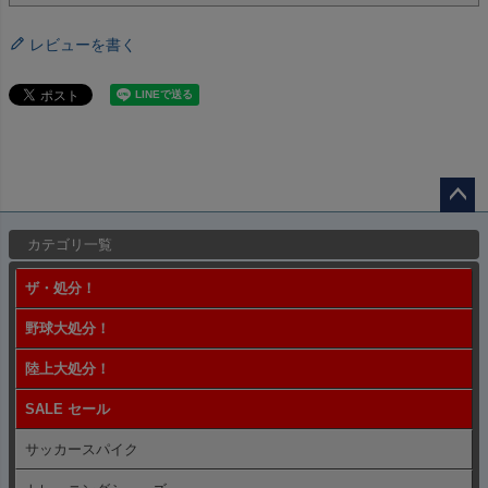
レビューを書く
ペー
カテゴリ一覧
ジト
ップ
ザ・処分！
へ
野球大処分！
陸上大処分！
SALE セール
サッカースパイク