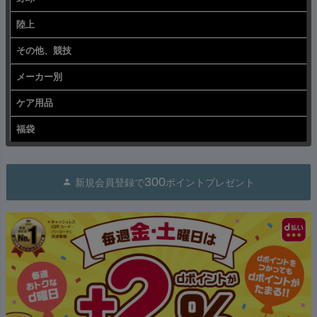
陸上
その他、競技
メーカー別
ケア用品
福袋
300
新規会員登録で
ポイントプレゼント