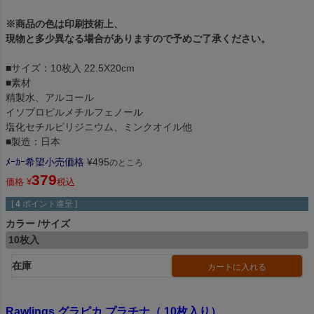
※商品の色は印刷技術上、
現物と多少異なる場合がありますので予めご了承ください。
■サイズ：10枚入 22.5X20cm
■素材
精製水、アルコール
イソプロピルメチルフェノール
塩化セチルピリジニウム、ミンクオイル他
■製造：日本
ﾒｰｶｰ希望小売価格
¥
495
のところ
379
価格
¥
税込
[
4
ポイント進呈 ]
カラー
サイズ
10枚入
在庫
カートに入れる
Rawlings グラピカ プラチナ（ 10枚入り）