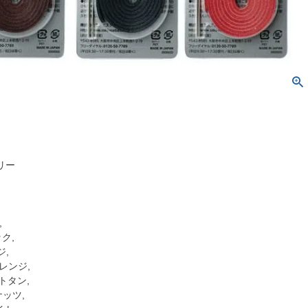
リー
,
ック,
ジ,
オレンジ,
イトタン,
ナッツ,