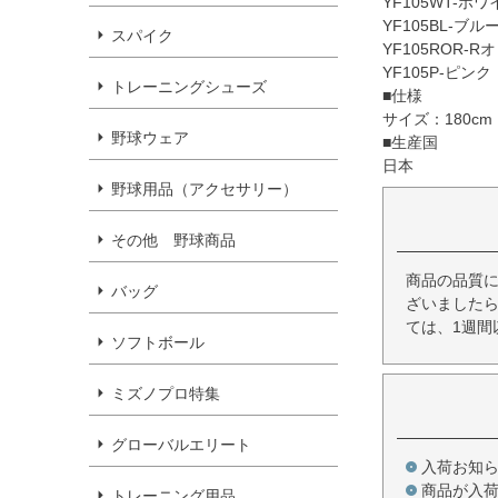
YF105WT-ホワ
YF105BL-ブルー
スパイク
YF105ROR-R
YF105P-ピンク
トレーニングシューズ
■仕様
サイズ：180cm
野球ウェア
■生産国
日本
野球用品（アクセサリー）
その他 野球商品
商品の品質
バッグ
ざいましたら
ては、1週間
ソフトボール
ミズノプロ特集
グローバルエリート
入荷お知
商品が入
トレーニング用品