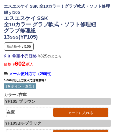
エスエスケイ SSK 全10カラー！グラブ軟式・ソフト修理
紐 yf105
エスエスケイ SSK
全10カラー グラブ軟式・ソフト修理紐
グラブ修理紐
13sss(YF105)
商品番号
yf105
ﾒｰｶｰ希望小売価格
¥
825
のところ
602
価格
¥
税込
メール便対応可（290円）
5,000円以上ご購入で送料無料！
[
6
ポイント進呈 ]
カラー
在庫
YF105-ブラウン
在庫
カートに入れる
YF105BK-ブラック