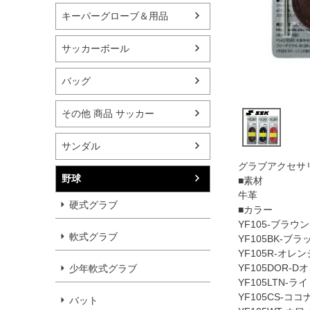
キーパーグローブ＆用品
サッカーボール
バッグ
その他 商品 サッカー
サンダル
グラブアクセサ
野球
■素材
牛革
硬式グラブ
■カラー
YF105-ブラウン
軟式グラブ
YF105BK-ブラ
YF105R-オレン
YF105DOR-D
少年軟式グラブ
YF105LTN-ラ
YF105CS-ココ
バット