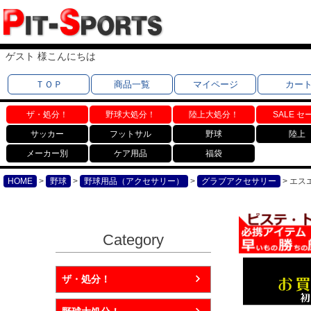
ゲスト 様こんにちは
ＴＯＰ
商品一覧
マイページ
カー
ザ・処分！
野球大処分！
陸上大処分！
SALE セ
サッカー
フットサル
野球
陸上
メーカー別
ケア用品
福袋
HOME
野球
野球用品（アクセサリー）
グラブアクセサリー
エスエ
Category
ザ・処分！