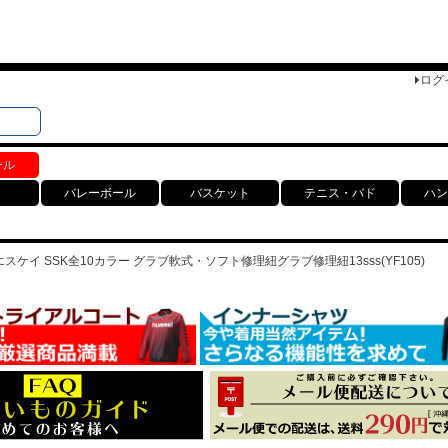
ログ
検索
ト
ール
バレーボール
バスケット
テニス・バド
ハン
スケイ SSK全10カラー グラブ軟式・ソフト修理紐グラブ修理紐13sss(YF105)