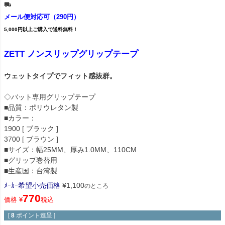
メール便対応可（290円）
5,000円以上ご購入で送料無料！
ZETT ノンスリップグリップテープ
ウェットタイプでフィット感抜群。
◇バット専用グリップテープ
■品質：ポリウレタン製
■カラー：
1900 [ ブラック ]
3700 [ ブラウン ]
■サイズ：幅25MM、厚み1.0MM、110CM
■グリップ巻替用
■生産国：台湾製
ﾒｰｶｰ希望小売価格
¥
1,100
のところ
770
価格
¥
税込
[
8
ポイント進呈 ]