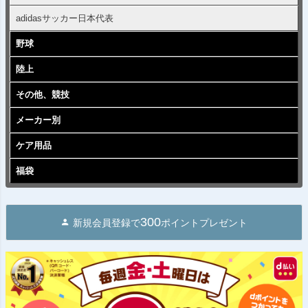
adidasサッカー日本代表
野球
陸上
その他、競技
メーカー別
ケア用品
福袋
300
新規会員登録で
ポイントプレゼント