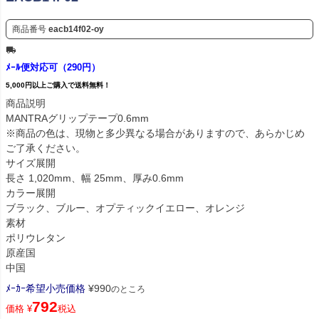
商品番号
eacb14f02-oy
ﾒｰﾙ便対応可（290円）
5,000円以上ご購入で送料無料！
商品説明
MANTRAグリップテープ0.6mm
※商品の色は、現物と多少異なる場合がありますので、あらかじめ
ご了承ください。
サイズ展開
長さ 1,020mm、幅 25mm、厚み0.6mm
カラー展開
ブラック、ブルー、オプティックイエロー、オレンジ
素材
ポリウレタン
原産国
中国
ﾒｰｶｰ希望小売価格
¥
990
のところ
792
価格
¥
税込