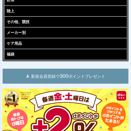
野球
陸上
その他、競技
メーカー別
ケア用品
福袋
300
新規会員登録で
ポイントプレゼント