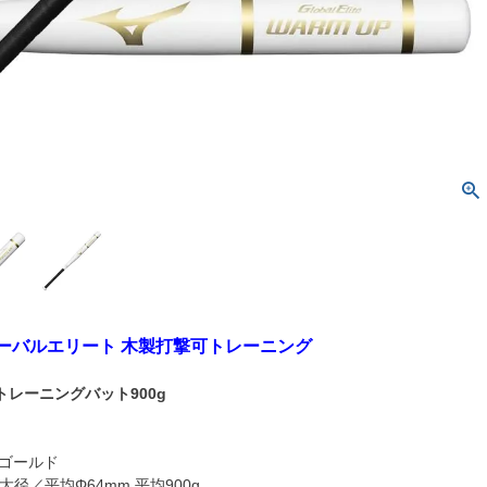
グローバルエリート 木製打撃可トレーニング
レーニングバット900g
×ゴールド
最大径／平均Φ64mm 平均900g