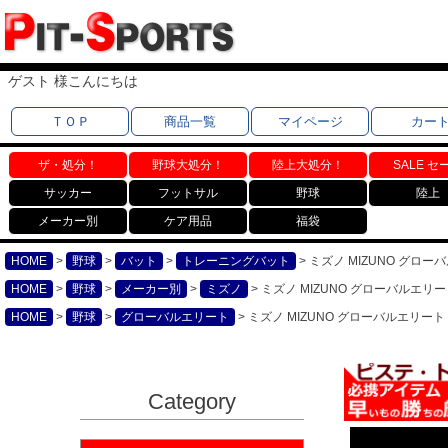
ゲスト 様こんにちは
ＴＯＰ
商品一覧
マイページ
カー
ザ・処分！
野球大処分！
陸上大処分！
SALE セ
サッカー
フットサル
野球
陸上
メーカー別
ケア用品
福袋
HOME
野球
バット
トレーニングバット
ミズノ MIZUNO グローバ
HOME
野球
メーカー別
ミズノ
ミズノ MIZUNO グローバルエリート
HOME
野球
グローバルエリート
ミズノ MIZUNO グローバルエリート 
Category