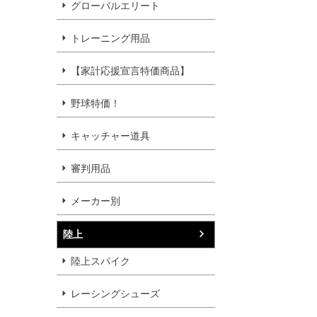
グローバルエリート
トレーニング用品
【家計応援宣言特価商品】
野球特価！
キャッチャー道具
審判用品
メーカー別
陸上
陸上スパイク
レーシングシューズ