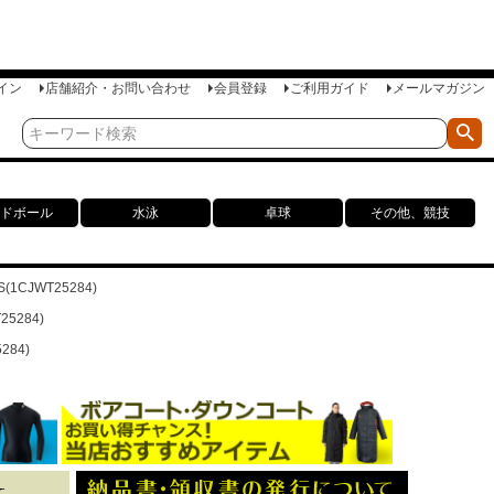
イン
店舗紹介・お問い合わせ
会員登録
ご利用ガイド
メールマガジン
ドボール
水泳
卓球
その他、競技
CJWT25284)
5284)
84)