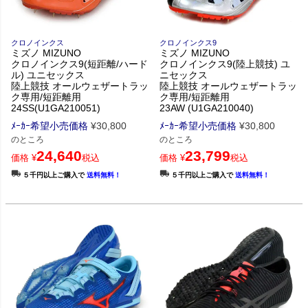
クロノインクス
クロノインクス9
ミズノ MIZUNO
ミズノ MIZUNO
クロノインクス9(短距離/ハード
クロノインクス9(陸上競技) ユ
ル) ユニセックス
ニセックス
陸上競技 オールウェザートラッ
陸上競技 オールウェザートラッ
ク専用/短距離用
ク専用/短距離用
24SS(U1GA210051)
23AW (U1GA210040)
ﾒｰｶｰ希望小売価格
¥
30,800
ﾒｰｶｰ希望小売価格
¥
30,800
のところ
のところ
24,640
23,799
価格
¥
税込
価格
¥
税込
５千円以上ご購入で
送料無料！
５千円以上ご購入で
送料無料！