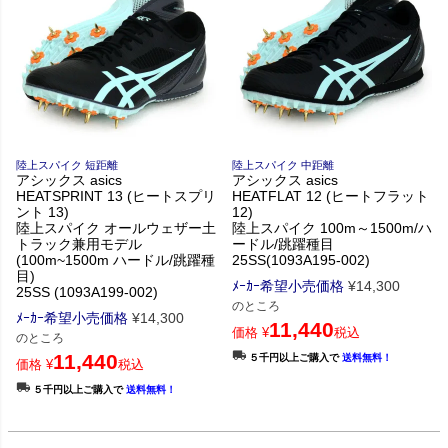
陸上スパイク 短距離
陸上スパイク 中距離
アシックス asics
アシックス asics
HEATSPRINT 13 (ヒートスプリ
HEATFLAT 12 (ヒートフラット
ント 13)
12)
陸上スパイク オールウェザー土
陸上スパイク 100m～1500m/ハ
トラック兼用モデル
ードル/跳躍種目
(100m~1500m ハードル/跳躍種
25SS(1093A195-002)
目)
ﾒｰｶｰ希望小売価格
¥
14,300
25SS (1093A199-002)
のところ
ﾒｰｶｰ希望小売価格
¥
14,300
11,440
価格
¥
税込
のところ
11,440
５千円以上ご購入で
送料無料！
価格
¥
税込
５千円以上ご購入で
送料無料！