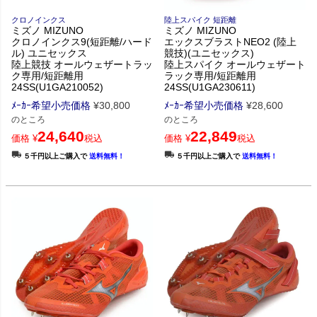
クロノインクス
陸上スパイク 短距離
ミズノ MIZUNO
ミズノ MIZUNO
クロノインクス9(短距離/ハード
エックスブラストNEO2 (陸上
ル) ユニセックス
競技)(ユニセックス)
陸上競技 オールウェザートラッ
陸上スパイク オールウェザート
ク専用/短距離用
ラック専用/短距離用
24SS(U1GA210052)
24SS(U1GA230611)
ﾒｰｶｰ希望小売価格
¥
30,800
ﾒｰｶｰ希望小売価格
¥
28,600
のところ
のところ
24,640
22,849
価格
¥
税込
価格
¥
税込
５千円以上ご購入で
送料無料！
５千円以上ご購入で
送料無料！