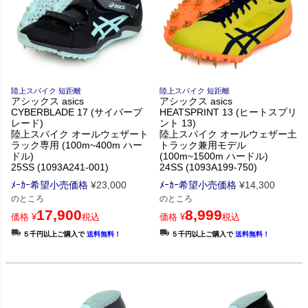
陸上スパイク 短距離
陸上スパイク 短距離
アシックス asics
アシックス asics
CYBERBLADE 17 (サイバーブ
HEATSPRINT 13 (ヒートスプリ
レード)
ント 13)
陸上スパイク オールウェザート
陸上スパイク オールウェザー土
ラック専用 (100m~400m ハー
トラック兼用モデル
ドル)
(100m~1500m ハードル)
25SS (1093A241-001)
24SS (1093A199-750)
ﾒｰｶｰ希望小売価格
¥
23,000
ﾒｰｶｰ希望小売価格
¥
14,300
のところ
のところ
17,900
8,999
価格
¥
税込
価格
¥
税込
５千円以上ご購入で
送料無料！
５千円以上ご購入で
送料無料！