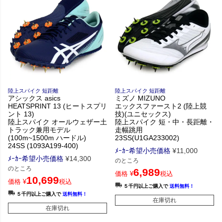
陸上スパイク 短距離
陸上スパイク 短距離
アシックス asics
ミズノ MIZUNO
HEATSPRINT 13 (ヒートスプリ
エックスファースト2 (陸上競
ント 13)
技)(ユニセックス)
陸上スパイク オールウェザー土
陸上スパイク 短・中・長距離・
トラック兼用モデル
走幅跳用
(100m~1500m ハードル)
23SS(U1GA233002)
24SS (1093A199-400)
ﾒｰｶｰ希望小売価格
¥
11,000
ﾒｰｶｰ希望小売価格
¥
14,300
のところ
のところ
6,989
価格
¥
税込
10,699
価格
¥
税込
５千円以上ご購入で
送料無料！
５千円以上ご購入で
送料無料！
在庫切れ
在庫切れ