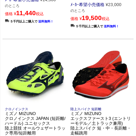
ﾒｰｶｰ希望小売価格
¥
23,000
のところ
のところ
11,440
価格
¥
税込
19,500
価格
¥
税込
５千円以上ご購入で
送料無料！
５千円以上ご購入で
送料無料！
クロノインクス
陸上スパイク 短距離
ミズノ MIZUNO
ミズノ MIZUNO
クロノインクス JAPAN (短距離/
エックスファースト3 (エントリ
ハードル) ユニセックス
ーモデル／土トラック兼用)
陸上競技 オールウェザートラッ
陸上スパイク 短・中・長距離・
ク専用/短距離用
走幅跳用