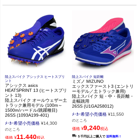
陸上スパイク アシックス ヒートスプリ
陸上スパイク 短距離
ント
ミズノ MIZUNO
アシックス asics
エックスファースト3 (エントリ
HEATSPRINT 13 (ヒートスプリ
ーモデル／土トラック兼用)
ント 13)
陸上スパイク 短・中・長距離・
陸上スパイク オールウェザー土
走幅跳用
トラック兼用モデル (100m～
26SS (U1GA258012)
1500m/ハードル/跳躍種目)
ﾒｰｶｰ希望小売価格
¥
11,550
26SS (1093A199-401)
のところ
ﾒｰｶｰ希望小売価格
¥
14,300
9,240
価格
¥
税込
のところ
11,440
５千円以上ご購入で
送料無料！
価格
¥
税込