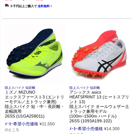
５千円以上ご購入で
送料無料！
陸上スパイク 短距離
陸上スパイク 短距離
ミズノ MIZUNO
アシックス asics
エックスファースト3 (エントリ
HEATSPRINT 13 (ヒートスプリ
ーモデル／土トラック兼用)
ント 13)
陸上スパイク 短・中・長距離・
陸上スパイク オールウェザー土
走幅跳用
トラック兼用モデル
26SS (U1GA258011)
(100m~1500m ハードル)
26SS (1093A199-102)
ﾒｰｶｰ希望小売価格
¥
11,550
ﾒｰｶｰ希望小売価格
¥
14,300
のところ