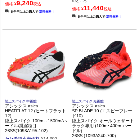
のところ
9,240
価格
¥
税込
11,440
価格
¥
税込
５千円以上ご購入で
送料無料！
５千円以上ご購入で
送料無料！
陸上スパイク 中距離
陸上スパイク 短距離
アシックス asics
アシックス asics
HEATFLAT 12 (ヒートフラット
SP BLADE 10 (エスピーブレー
12)
ド10)
陸上スパイク 100m～1500m/ハ
陸上スパイク オールウェザート
ードル/跳躍種目
ラック専用 (100m~400m ハー
26SS(1093A195-102)
ドル)
26SS (1093A240-700)
ﾒｰｶｰ希望小売価格
¥
14,300