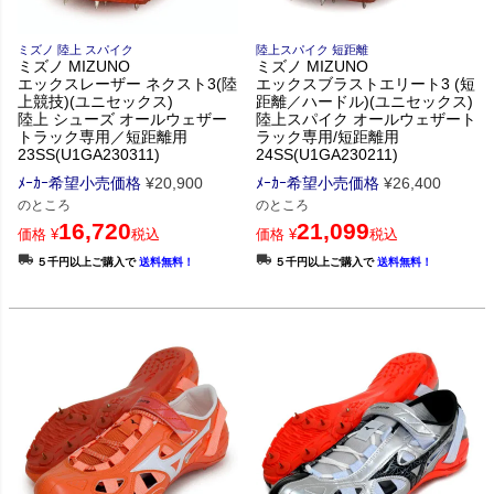
ミズノ 陸上 スパイク
陸上スパイク 短距離
ミズノ MIZUNO
ミズノ MIZUNO
エックスレーザー ネクスト3(陸
エックスブラストエリート3 (短
上競技)(ユニセックス)
距離／ハードル)(ユニセックス)
陸上 シューズ オールウェザー
陸上スパイク オールウェザート
トラック専用／短距離用
ラック専用/短距離用
23SS(U1GA230311)
24SS(U1GA230211)
ﾒｰｶｰ希望小売価格
¥
20,900
ﾒｰｶｰ希望小売価格
¥
26,400
のところ
のところ
16,720
21,099
価格
¥
税込
価格
¥
税込
５千円以上ご購入で
送料無料！
５千円以上ご購入で
送料無料！