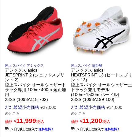
陸上 スパイク アシックス
陸上スパイク 短距離
アシックス asics
アシックス asics
JETSPRINT 2 (ジェットスプリ
HEATSPRINT 13 (ヒートスプリ
ント 2)
ント 13)
陸上スパイク オールウェザート
陸上スパイク オールウェザー土
ラック専用 100m~400m 短距離
トラック兼用モデル
用
(100m~1500m ハードル)
23SS (1093A118-702)
23SS (1093A199-100)
ﾒｰｶｰ希望小売価格
¥
27,000
ﾒｰｶｰ希望小売価格
¥
14,000
のところ
のところ
11,999
11,200
価格
¥
税込
価格
¥
税込
５千円以上ご購入で
送料無料！
５千円以上ご購入で
送料無料！