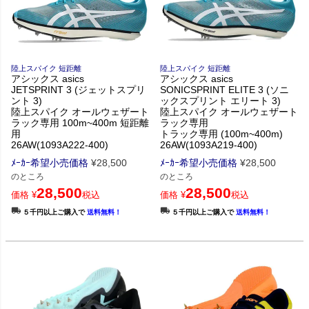
陸上スパイク 短距離
陸上スパイク 短距離
アシックス asics
アシックス asics
JETSPRINT 3 (ジェットスプリ
SONICSPRINT ELITE 3 (ソニ
ント 3)
ックスプリント エリート 3)
陸上スパイク オールウェザート
陸上スパイク オールウェザート
ラック専用 100m~400m 短距離
ラック専用
用
トラック専用 (100m~400m)
26AW(1093A222-400)
26AW(1093A219-400)
ﾒｰｶｰ希望小売価格
¥
28,500
ﾒｰｶｰ希望小売価格
¥
28,500
のところ
のところ
28,500
28,500
価格
¥
税込
価格
¥
税込
５千円以上ご購入で
送料無料！
５千円以上ご購入で
送料無料！