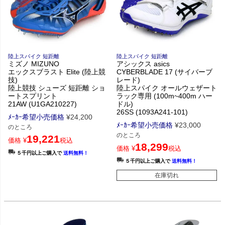
陸上スパイク 短距離
陸上スパイク 短距離
ミズノ MIZUNO
アシックス asics
エックスブラスト Elite (陸上競
CYBERBLADE 17 (サイバーブ
技)
レード)
陸上競技 シューズ 短距離 ショ
陸上スパイク オールウェザート
ートスプリント
ラック専用 (100m~400m ハー
21AW (U1GA210227)
ドル)
26SS (1093A241-101)
ﾒｰｶｰ希望小売価格
¥
24,200
ﾒｰｶｰ希望小売価格
¥
23,000
のところ
のところ
19,221
価格
¥
税込
18,299
価格
¥
税込
５千円以上ご購入で
送料無料！
５千円以上ご購入で
送料無料！
在庫切れ