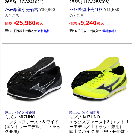
26SS(U1GA241021)
25SS (U1GA258006)
ﾒｰｶｰ希望小売価格
¥
30,800
ﾒｰｶｰ希望小売価格
¥
11,550
のところ
のところ
25,980
9,240
価格
¥
税込
価格
¥
税込
５千円以上ご購入で
送料無料！
５千円以上ご購入で
送料無料！
陸上スパイク 短距離
陸上スパイク 短距離
ミズノ MIZUNO
ミズノ MIZUNO
エックスファースト3 ワイド
エックスファースト3 (エントリ
(エントリーモデル／土トラッ
ーモデル／土トラック兼用)
ク兼用)
陸上スパイク 短・中・長距離・