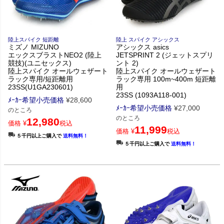
陸上スパイク 短距離
陸上 スパイク アシックス
ミズノ MIZUNO
アシックス asics
エックスブラストNEO2 (陸上
JETSPRINT 2 (ジェットスプリ
競技)(ユニセックス)
ント 2)
陸上スパイク オールウェザート
陸上スパイク オールウェザート
ラック専用/短距離用
ラック専用 100m~400m 短距離
23SS(U1GA230601)
用
23SS (1093A118-001)
ﾒｰｶｰ希望小売価格
¥
28,600
ﾒｰｶｰ希望小売価格
¥
27,000
のところ
のところ
12,980
価格
¥
税込
11,999
価格
¥
税込
５千円以上ご購入で
送料無料！
５千円以上ご購入で
送料無料！