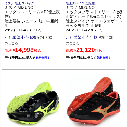
ミズノ 陸上 スパイク
陸上スパイク 短距離
ミズノ MIZUNO
ミズノ MIZUNO
エックスストリームMD(陸上競
エックスブラストエリート3 (短
技)
距離／ハードル)(ユニセックス)
陸上競技 シューズ 短・中距離
陸上スパイク オールウェザート
用
ラック専用/短距離用
24SS(U1GA231312)
24SS(U1GA230212)
ﾒｰｶｰ希望小売価格
¥
24,200
ﾒｰｶｰ希望小売価格
¥
26,400
のところ
のところ
14,998
21,120
価格
¥
税込
価格
¥
税込
５千円以上ご購入で
送料無料！
５千円以上ご購入で
送料無料！