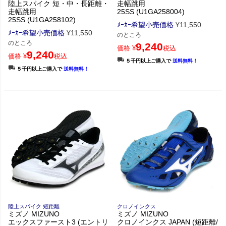
陸上スパイク 短・中・長距離・
走幅跳用
走幅跳用
25SS (U1GA258004)
25SS (U1GA258102)
ﾒｰｶｰ希望小売価格
¥
11,550
ﾒｰｶｰ希望小売価格
¥
11,550
のところ
のところ
9,240
価格
¥
税込
9,240
価格
¥
税込
５千円以上ご購入で
送料無料！
５千円以上ご購入で
送料無料！
陸上スパイク 短距離
クロノインクス
ミズノ MIZUNO
ミズノ MIZUNO
エックスファースト3 (エントリ
クロノインクス JAPAN (短距離/