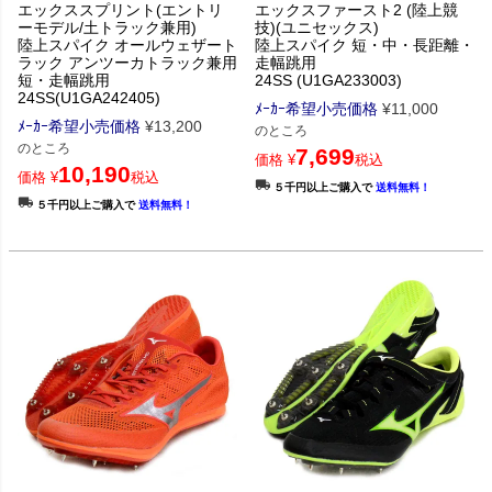
エックススプリント(エントリ
エックスファースト2 (陸上競
ーモデル/土トラック兼用)
技)(ユニセックス)
陸上スパイク オールウェザート
陸上スパイク 短・中・長距離・
ラック アンツーカトラック兼用
走幅跳用
短・走幅跳用
24SS (U1GA233003)
24SS(U1GA242405)
ﾒｰｶｰ希望小売価格
¥
11,000
ﾒｰｶｰ希望小売価格
¥
13,200
のところ
のところ
7,699
価格
¥
税込
10,190
価格
¥
税込
５千円以上ご購入で
送料無料！
５千円以上ご購入で
送料無料！