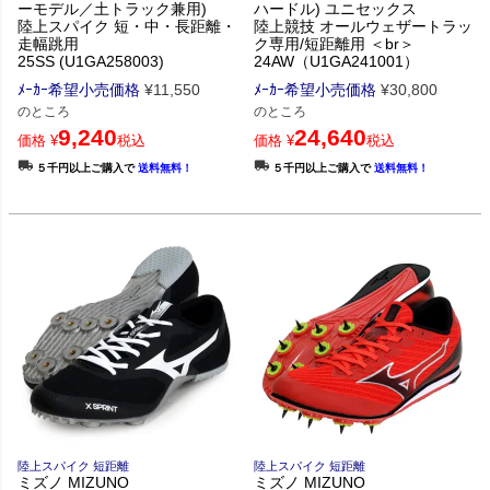
ーモデル／土トラック兼用)
ハードル) ユニセックス
陸上スパイク 短・中・長距離・
陸上競技 オールウェザートラッ
走幅跳用
ク専用/短距離用 ＜br＞
25SS (U1GA258003)
24AW（U1GA241001）
ﾒｰｶｰ希望小売価格
¥
11,550
ﾒｰｶｰ希望小売価格
¥
30,800
のところ
のところ
9,240
24,640
価格
¥
税込
価格
¥
税込
５千円以上ご購入で
送料無料！
５千円以上ご購入で
送料無料！
陸上スパイク 短距離
陸上スパイク 短距離
ミズノ MIZUNO
ミズノ MIZUNO