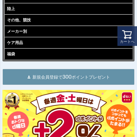
陸上
その他、競技
メーカー別
カートへ
ケア用品
福袋
300
新規会員登録で
ポイントプレゼント