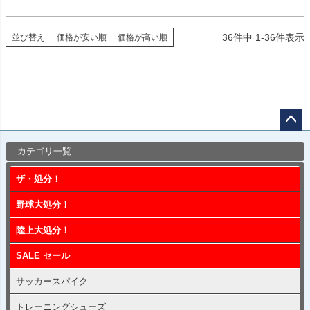
36
件中
1
-
36
件表示
並び替え
価格が安い順
価格が高い順
ペー
カテゴリ一覧
ジト
ップ
ザ・処分！
へ
野球大処分！
陸上大処分！
SALE セール
サッカースパイク
トレーニングシューズ