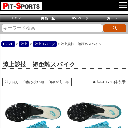
ＴＯＰ
商品一覧
マイページ
カート
HOME
陸上
陸上スパイク
陸上競技 短距離スパイク
陸上競技 短距離スパイク
36
件中
1
-
36
件表示
並び替え
価格が安い順
価格が高い順