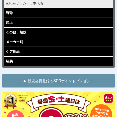
adidasサッカー日本代表
野球
陸上
その他、競技
メーカー別
ケア用品
福袋
300
新規会員登録で
ポイントプレゼント