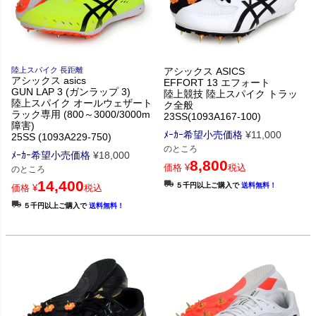
陸上スパイク 長距離
アシックス ASICS
アシックス asics
EFFORT 13 エフォート
GUN LAP 3 (ガンラップ 3)
陸上競技 陸上スパイク トラッ
陸上スパイク オールウェザート
ク全般
ラック専用 (800～3000/3000m
23SS(1093A167-100)
障害)
ﾒｰｶｰ希望小売価格
¥
11,000
25SS (1093A229-750)
のところ
ﾒｰｶｰ希望小売価格
¥
18,000
8,800
価格
¥
税込
のところ
14,400
５千円以上ご購入で
送料無料！
価格
¥
税込
５千円以上ご購入で
送料無料！