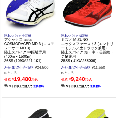
陸上スパイク 中距離
陸上スパイク 短距離
アシックス asics
ミズノ MIZUNO
COSMORACER MD 3 (コスモ
エックスファースト3 (エントリ
レーサー MD 3)
ーモデル／土トラック兼用)
陸上スパイク 中距離専用
陸上スパイク 短・中・長距離・
(400m～1500m)
走幅跳用
26SS (1093A221-101)
25SS (U1GA258006)
ﾒｰｶｰ希望小売価格
¥
24,500
ﾒｰｶｰ希望小売価格
¥
11,550
のところ
のところ
19,480
9,240
価格
¥
税込
価格
¥
税込
５千円以上ご購入で
送料無料！
５千円以上ご購入で
送料無料！