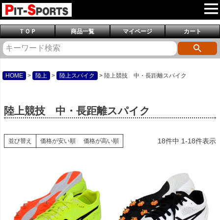
ＴＯＰ
商品一覧
マイページ
カート
HOME
陸上
陸上スパイク
陸上競技 中・長距離スパイク
陸上競技 中・長距離スパイク
18
件中
1
-
18
件表示
並び替え
価格が安い順
価格が高い順