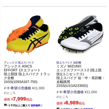
アシックス 陸上スパイク
陸上スパイク 短距離
アシックス ASICS
ミズノ MIZUNO
EFFORT 13 エフォート
エックスファースト2 (陸上競
陸上競技 陸上スパイク トラッ
技)(ユニセックス)
ク全般
陸上スパイク 短・中・長距離・
24SS(1093A167-750)
走幅跳用
23SS(U1GA233002)
ﾒｰｶｰ希望小売価格
¥
11,000
ﾒｰｶｰ希望小売価格
¥
11,000
のところ
のところ
7,999
価格
¥
税込
6,989
価格
¥
税込
５千円以上ご購入で
送料無料！