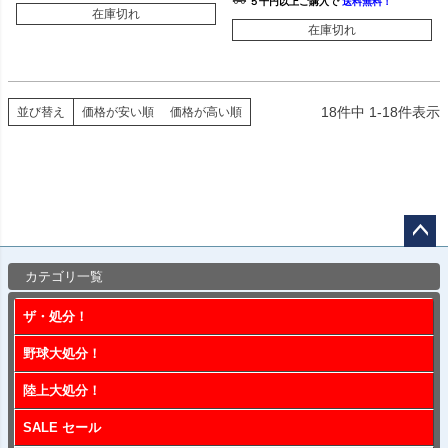
５千円以上ご購入で
送料無料！
在庫切れ
在庫切れ
18
件中
1
-
18
件表示
並び替え
価格が安い順
価格が高い順
ペー
カテゴリ一覧
ジト
ップ
ザ・処分！
へ
野球大処分！
陸上大処分！
SALE セール