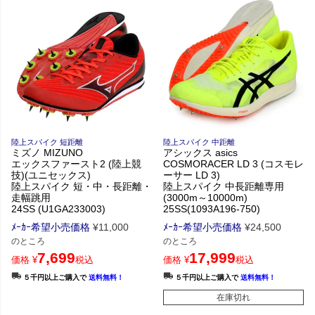
陸上スパイク 短距離
陸上スパイク 中距離
ミズノ MIZUNO
アシックス asics
エックスファースト2 (陸上競
COSMORACER LD 3 (コスモレ
技)(ユニセックス)
ーサー LD 3)
陸上スパイク 短・中・長距離・
陸上スパイク 中長距離専用
走幅跳用
(3000m～10000m)
24SS (U1GA233003)
25SS(1093A196-750)
ﾒｰｶｰ希望小売価格
¥
11,000
ﾒｰｶｰ希望小売価格
¥
24,500
のところ
のところ
7,699
17,999
価格
¥
税込
価格
¥
税込
５千円以上ご購入で
送料無料！
５千円以上ご購入で
送料無料！
在庫切れ