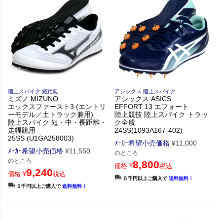
陸上スパイク 短距離
アシックス 陸上スパイク
ミズノ MIZUNO
アシックス ASICS
エックスファースト3 (エントリ
EFFORT 13 エフォート
ーモデル／土トラック兼用)
陸上競技 陸上スパイク トラッ
陸上スパイク 短・中・長距離・
ク全般
走幅跳用
24SS(1093A167-402)
25SS (U1GA258003)
ﾒｰｶｰ希望小売価格
¥
11,000
ﾒｰｶｰ希望小売価格
¥
11,550
のところ
のところ
8,800
価格
¥
税込
9,240
価格
¥
税込
５千円以上ご購入で
送料無料！
５千円以上ご購入で
送料無料！