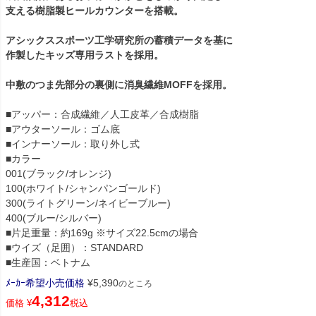
支える樹脂製ヒールカウンターを搭載。
アシックススポーツ工学研究所の蓄積データを基に
作製したキッズ専用ラストを採用。
中敷のつま先部分の裏側に消臭繊維MOFFを採用。
■アッパー：合成繊維／人工皮革／合成樹脂
■アウターソール：ゴム底
■インナーソール：取り外し式
■カラー
001(ブラック/オレンジ)
100(ホワイト/シャンパンゴールド)
300(ライトグリーン/ネイビーブルー)
400(ブルー/シルバー)
■片足重量：約169g ※サイズ22.5cmの場合
■ウイズ（足囲）：STANDARD
■生産国：ベトナム
ﾒｰｶｰ希望小売価格
¥
5,390
のところ
4,312
価格
¥
税込