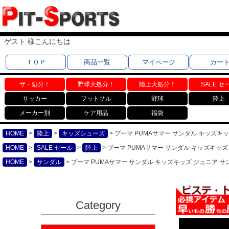
ゲスト 様こんにちは
ＴＯＰ
商品一覧
マイページ
カー
ザ・処分！
野球大処分！
陸上大処分！
SALE セ
サッカー
フットサル
野球
陸上
メーカー別
ケア用品
福袋
HOME
陸上
キッズシューズ
プーマ PUMAサマー サンダル キッズキッズ
HOME
SALE セール
陸上
プーマ PUMAサマー サンダル キッズキッズ ジ
HOME
サンダル
プーマ PUMAサマー サンダル キッズキッズ ジュニア サンダ
Category