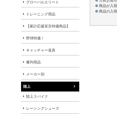
入荷お知
グローバルエリート
商品が入
商品の入
トレーニング用品
【家計応援宣言特価商品】
野球特価！
キャッチャー道具
審判用品
メーカー別
陸上
陸上スパイク
レーシングシューズ