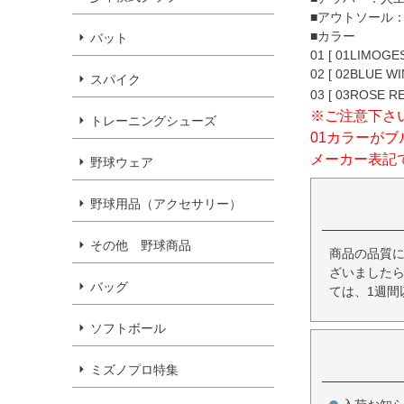
■アウトソール：
■カラー
バット
01 [ 01LIMOGE
02 [ 02BLUE WI
スパイク
03 [ 03ROSE RE
※ご注意下さ
トレーニングシューズ
01カラーが
メーカー表記
野球ウェア
野球用品（アクセサリー）
その他 野球商品
商品の品質
ざいましたら
バッグ
ては、1週間
ソフトボール
ミズノプロ特集