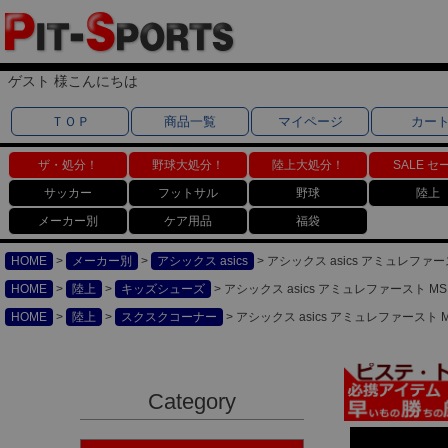
ゲスト 様こんにちは
ＴＯＰ
商品一覧
マイページ
カー
ザ・処分！
野球大処分！
陸上大処分！
SALE セ
サッカー
フットサル
野球
陸上
メーカー別
ケア用品
福袋
HOME
メーカー別
アシックス asics
アシックス asics アミュレファー
HOME
陸上
キッズシューズ
アシックス asics アミュレファースト MS
HOME
陸上
スクスクコーナー
アシックス asics アミュレファースト M
Category