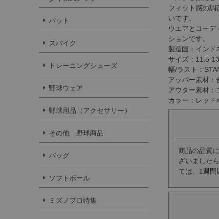
フィット感の調
いです。
バット
ウエアとコーデ
ションです。
スパイク
製造国：インド
サイズ：11.5-13
トレーニングシューズ
幅/ラスト：STA
アッパー素材：
野球ウェア
アウター素材：
カラー：レッド
野球用品（アクセサリー）
その他 野球商品
商品の品質
バッグ
ざいましたら
ては、1週間
ソフトボール
ミズノプロ特集