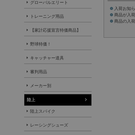
グローバルエリート
入荷お知
商品が入
トレーニング用品
商品の入
【家計応援宣言特価商品】
野球特価！
キャッチャー道具
審判用品
メーカー別
陸上
陸上スパイク
レーシングシューズ