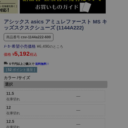
アシックス asics アミュレファースト MS キ
ッズスクスクシューズ (1144A222)
商品番号
csv-1144a222-600
ﾒｰｶｰ希望小売価格
¥
6,490
のところ
5,192
価格
¥
税込
５千円以上ご購入で
送料無料！
[
52
ポイント進呈 ]
カラー
サイズ
選択
11.5
—
在庫切れ
12
—
在庫切れ
12.5
—
在庫切れ