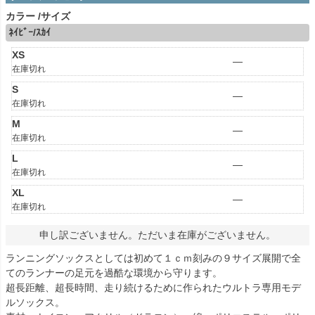
カラー
サイズ
ﾈｲﾋﾞｰ/ｽｶｲ
XS
—
在庫切れ
S
—
在庫切れ
M
—
在庫切れ
L
—
在庫切れ
XL
—
在庫切れ
申し訳ございません。ただいま在庫がございません。
ランニングソックスとしては初めて１ｃｍ刻みの９サイズ展開で全
てのランナーの足元を過酷な環境から守ります。
超長距離、超長時間、走り続けるために作られたウルトラ専用モデ
ルソックス。