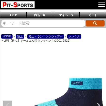
ＴＯＰ
商品一覧
マイページ
カート
HOME
陸上
陸上・ランニングウェアー
ソックス
LIFT【R×L】アールエル陸上ソックス(ra3001-2522)