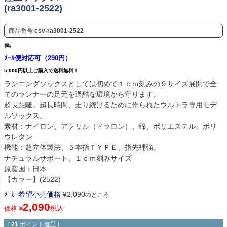
(ra3001-2522)
商品番号
csv-ra3001-2522
ﾒｰﾙ便対応可（290円）
5,000円以上ご購入で送料無料！
ランニングソックスとしては初めて１ｃｍ刻みの９サイズ展開で全
てのランナーの足元を過酷な環境から守ります。
超長距離、超長時間、走り続けるために作られたウルトラ専用モデ
ルソックス。
素材：ナイロン、アクリル（ドラロン）、綿、ポリエステル、ポリ
ウレタン
機能：超立体製法、５本指ＴＹＰＥ、指先補強。
ナチュラルサポート、１ｃｍ刻みサイズ
原産国：日本
【カラー】(2522)
ﾒｰｶｰ希望小売価格
¥
2,090
のところ
2,090
価格
¥
税込
[
21
ポイント進呈 ]