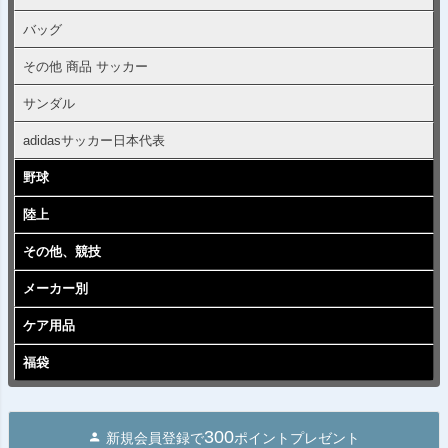
バッグ
その他 商品 サッカー
サンダル
adidasサッカー日本代表
野球
陸上
その他、競技
メーカー別
ケア用品
福袋
300
新規会員登録で
ポイントプレゼント