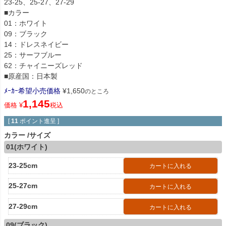
23-25、25-27、27-29
■カラー
01：ホワイト
09：ブラック
14：ドレスネイビー
25：サーフブルー
62：チャイニーズレッド
■原産国：日本製
ﾒｰｶｰ希望小売価格
¥
1,650
のところ
1,145
価格
¥
税込
[
11
ポイント進呈 ]
カラー
サイズ
01(ホワイト)
23-25cm
カートに入れる
25-27cm
カートに入れる
27-29cm
カートに入れる
09(ブラック)