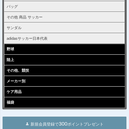
バッグ
その他 商品 サッカー
サンダル
adidasサッカー日本代表
野球
陸上
その他、競技
メーカー別
ケア用品
福袋
300
新規会員登録で
ポイントプレゼント