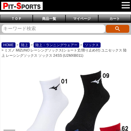
ＴＯＰ
商品一覧
マイページ
カート
HOME
陸上
陸上・ランニングウェアー
ソックス
ミズノ MIZUNO レーシングソックス(ショート丈/滑り止め付) ユニセックス 陸
上 レーシングソックス ソックス 24SS (U2MXB011)