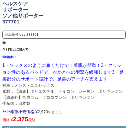
ヘルスケア
サポーター
ソノ他サポーター
377701
商品番号
csv-377701
５千円以上ご購入で
送料無料！
1・ソックスのように履くだけで！着脱が簡単！2・クッシ
ョン性のあるパッドで、かかとへの衝撃を緩和します3・足
裏部分のサポート設計で、足裏のアーチを支えます
対象：メンズ・ユニセックス
素材：【繊維】ポリエステル、ナイロン、レーヨン、ポリウレタン
【繊維外】合成ゴム、クロロプレン、ポリウレタン
生産国：日本製
ﾒｰｶｰ希望小売価格
¥
2,970
のところ
2,375
価格
¥
税込