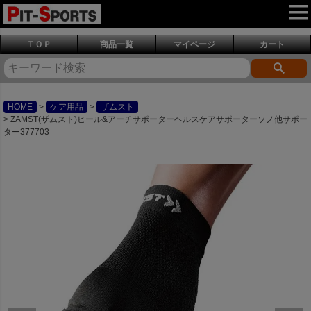
ＴＯＰ
商品一覧
マイページ
カート
HOME
ケア用品
ザムスト
ZAMST(ザムスト)ヒール&アーチサポーターヘルスケアサポーターソノ他サポー
ター377703