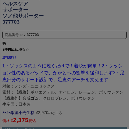
ヘルスケア
サポーター
ソノ他サポーター
377703
商品番号
csv-377703
５千円以上ご購入で
送料無料！
1・ソックスのように履くだけで！着脱が簡単！2・クッシ
ョン性のあるパッドで、かかとへの衝撃を緩和します3・足
裏部分のサポート設計で、足裏のアーチを支えます
対象：メンズ・ユニセックス
素材：【繊維】ポリエステル、ナイロン、レーヨン、ポリウレタン
【繊維外】合成ゴム、クロロプレン、ポリウレタン
生産国：日本製
ﾒｰｶｰ希望小売価格
¥
2,970
のところ
2,375
価格
¥
税込