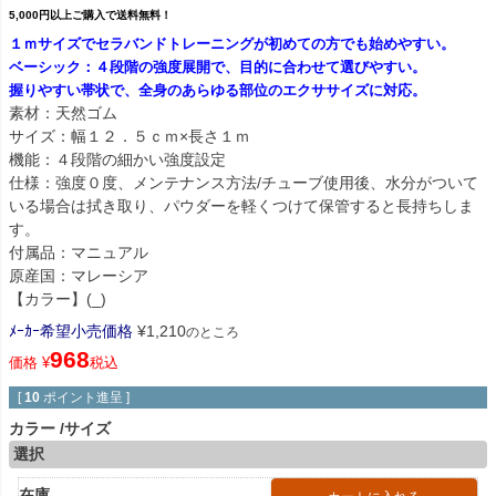
5,000円以上ご購入で送料無料！
１ｍサイズでセラバンドトレーニングが初めての方でも始めやすい。
ベーシック：４段階の強度展開で、目的に合わせて選びやすい。
握りやすい帯状で、全身のあらゆる部位のエクササイズに対応。
素材：天然ゴム
サイズ：幅１２．５ｃｍ×長さ１ｍ
機能：４段階の細かい強度設定
仕様：強度０度、メンテナンス方法/チューブ使用後、水分がついて
いる場合は拭き取り、パウダーを軽くつけて保管すると長持ちしま
す。
付属品：マニュアル
原産国：マレーシア
【カラー】(_)
ﾒｰｶｰ希望小売価格
¥
1,210
のところ
968
価格
¥
税込
[
10
ポイント進呈 ]
カラー
サイズ
選択
在庫