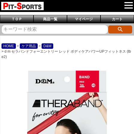
ＴＯＰ
商品一覧
マイページ
カート
HOME
ケア用品
D&M
d m セラバンドフォーエントリー レッド ボディケアパワーUPフィットネス (tb
e2)