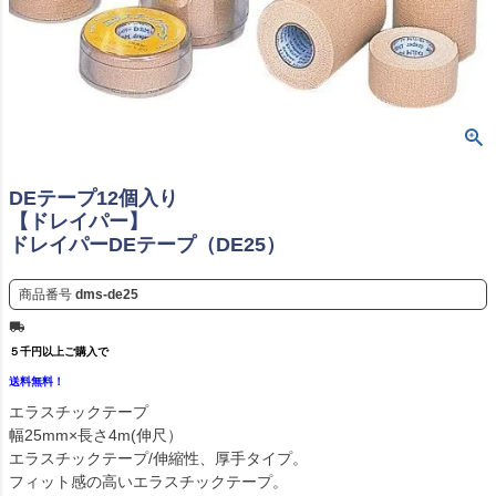
DEテープ12個入り
【ドレイパー】
ドレイパーDEテープ（DE25）
商品番号
dms-de25
５千円以上ご購入で
送料無料！
エラスチックテープ
幅25mm×長さ4m(伸尺）
エラスチックテープ/伸縮性、厚手タイプ。
フィット感の高いエラスチックテープ。