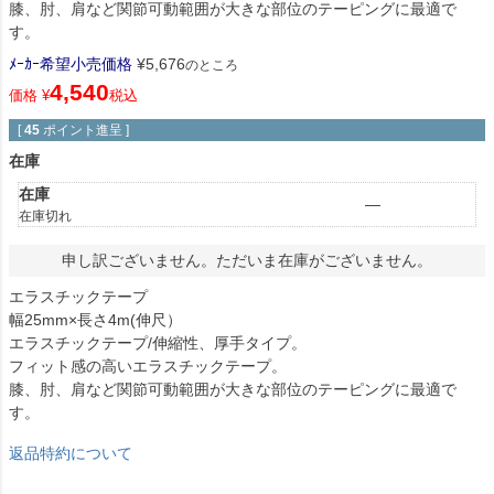
膝、肘、肩など関節可動範囲が大きな部位のテーピングに最適で
す。
ﾒｰｶｰ希望小売価格
¥
5,676
のところ
4,540
価格
¥
税込
[
45
ポイント進呈 ]
在庫
在庫
—
在庫切れ
申し訳ございません。ただいま在庫がございません。
エラスチックテープ
幅25mm×長さ4m(伸尺）
エラスチックテープ/伸縮性、厚手タイプ。
フィット感の高いエラスチックテープ。
膝、肘、肩など関節可動範囲が大きな部位のテーピングに最適で
す。
返品特約について