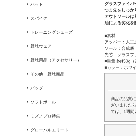
グラスファイバ
バット
つま先をしっか
アウトソールは最
スパイク
油による劣化を
トレーニングシューズ
■素材
アッパー：人工
野球ウェア
ソール：合成底
先芯：グラスフ
野球用品（アクセサリー）
■重量:約450g（
■カラー：ホワ
その他 野球商品
バッグ
商品の品質
ソフトボール
ざいましたら
ては、1週間
ミズノプロ特集
グローバルエリート