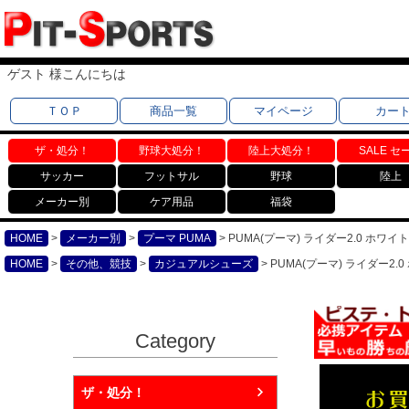
ゲスト 様こんにちは
ＴＯＰ
商品一覧
マイページ
カー
ザ・処分！
野球大処分！
陸上大処分！
SALE セ
サッカー
フットサル
野球
陸上
メーカー別
ケア用品
福袋
HOME
メーカー別
プーマ PUMA
PUMA(プーマ) ライダー2.0 ホワイト 
HOME
その他、競技
カジュアルシューズ
PUMA(プーマ) ライダー2.0 
Category
ザ・処分！