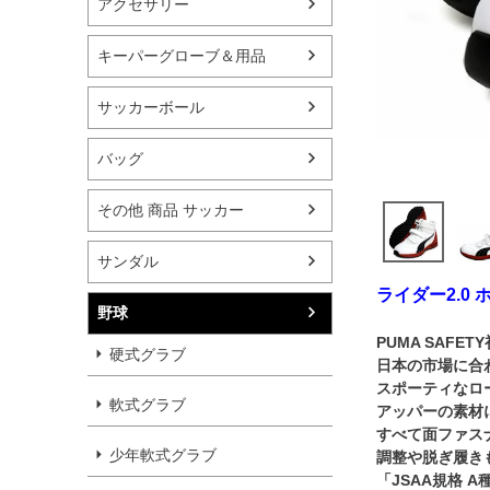
アクセサリー
キーパーグローブ＆用品
サッカーボール
バッグ
その他 商品 サッカー
サンダル
ライダー2.0 
野球
PUMA SAFE
硬式グラブ
日本の市場に合
スポーティなロ
軟式グラブ
アッパーの素材
すべて面ファス
少年軟式グラブ
調整や脱ぎ履き
「JSAA規格 A