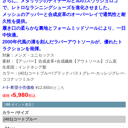
さらに、メタリックのディテールと3Dのスウッシュロゴ
で、レトロなランニングシューズを進化させました。
メッシュのアッパーと合成皮革のオーバーレイで通気性と耐
久性を提供。
履き口の柔らかな裏地とフォームミッドソールにより、一日
中快適。
2000年代風の溝を刻んだラバーアウトソールが、優れたト
ラクションを発揮。
対象：メンズ・ユニセックス
素材：【アッパー】合成皮革+合成繊維【アウトソール】ゴム底
生産国：インドネシア製
カラー：(401)コートブルー/ブラック-バストグレー-カッレジグレー-
ココナッツミルク
ﾒｰｶｰ希望小売価格
¥
12,650
のところ
5,980
価格
¥
税込
[
60
ポイント進呈 ]
カラー
サイズ
(401)コートブルー