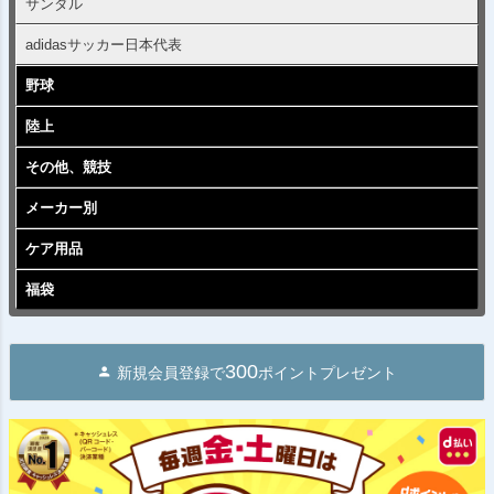
サンダル
adidasサッカー日本代表
野球
陸上
その他、競技
メーカー別
ケア用品
福袋
300
新規会員登録で
ポイントプレゼント