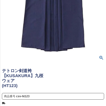
テトロン剣道袴
【KUSAKURA】九桜
ウェア
(HT123)
商品番号
csv-ht123