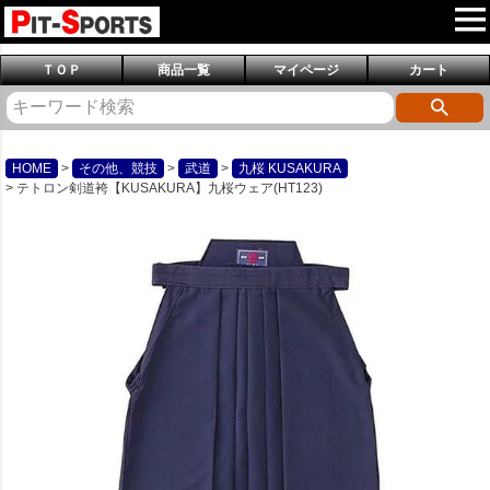
ＴＯＰ
商品一覧
マイページ
カート
HOME
その他、競技
武道
九桜 KUSAKURA
テトロン剣道袴【KUSAKURA】九桜ウェア(HT123)