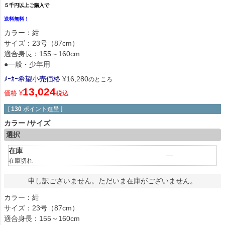
５千円以上ご購入で
送料無料！
カラー：紺
サイズ：23号（87cm）
適合身長：155～160cm
●一般・少年用
ﾒｰｶｰ希望小売価格
¥
16,280
のところ
13,024
価格
¥
税込
[
130
ポイント進呈 ]
カラー
サイズ
選択
在庫
—
在庫切れ
申し訳ございません。ただいま在庫がございません。
カラー：紺
サイズ：23号（87cm）
適合身長：155～160cm