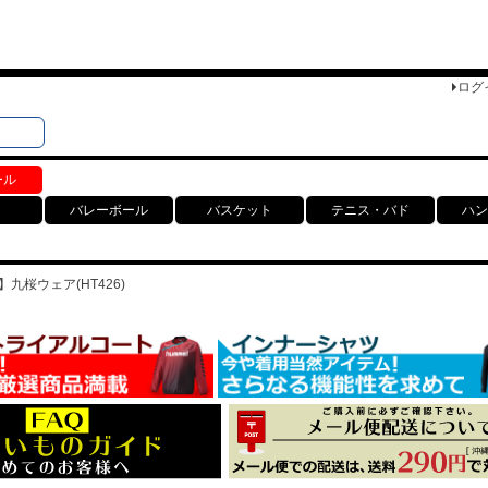
ログ
検索
ト
ール
バレーボール
バスケット
テニス・バド
ハン
】九桜ウェア(HT426)