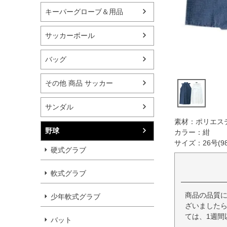
キーパーグローブ＆用品
サッカーボール
バッグ
その他 商品 サッカー
サンダル
素材：ポリエステ
野球
カラー：紺
サイズ：26号(98
硬式グラブ
軟式グラブ
商品の品質
少年軟式グラブ
ざいましたら
ては、1週間
バット