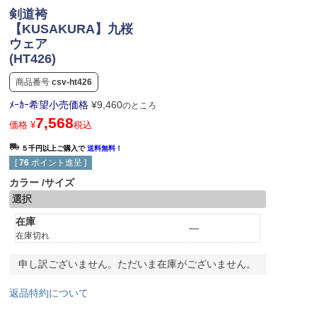
剣道袴
【KUSAKURA】九桜
ウェア
(HT426)
商品番号
csv-ht426
ﾒｰｶｰ希望小売価格
¥
9,460
のところ
7,568
価格
¥
税込
５千円以上ご購入で
送料無料！
[
76
ポイント進呈 ]
カラー
サイズ
選択
在庫
—
在庫切れ
申し訳ございません。ただいま在庫がございません。
返品特約について