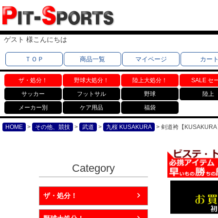
ゲスト 様こんにちは
ＴＯＰ
商品一覧
マイページ
カー
ザ・処分！
野球大処分！
陸上大処分！
SALE セ
サッカー
フットサル
野球
陸上
メーカー別
ケア用品
福袋
HOME
その他、競技
武道
九桜 KUSAKURA
剣道袴【KUSAKURA
Category
ザ・処分！