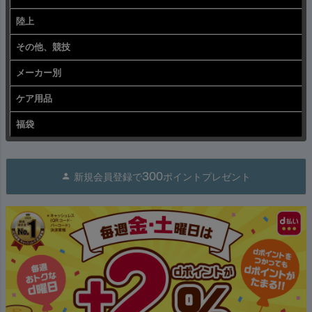
陸上
その他、競技
メーカー別
ケア用品
福袋
300
新規会員登録で
ポイントプレゼント