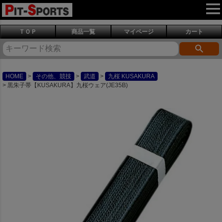
ＴＯＰ
商品一覧
マイページ
カート
HOME
その他、競技
武道
九桜 KUSAKURA
黒朱子帯【KUSAKURA】九桜ウェア(JE35B)