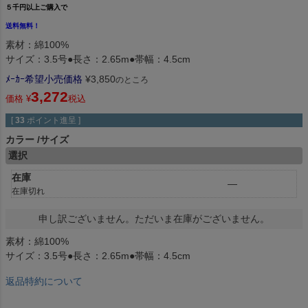
５千円以上ご購入で
送料無料！
素材：綿100%
サイズ：3.5号●長さ：2.65m●帯幅：4.5cm
ﾒｰｶｰ希望小売価格
¥
3,850
のところ
3,272
価格
¥
税込
[
33
ポイント進呈 ]
カラー
サイズ
選択
在庫
—
在庫切れ
申し訳ございません。ただいま在庫がございません。
素材：綿100%
サイズ：3.5号●長さ：2.65m●帯幅：4.5cm
返品特約について