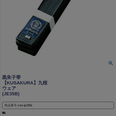
黒朱子帯
【KUSAKURA】九桜
ウェア
(JE35B)
商品番号
csv-je35b