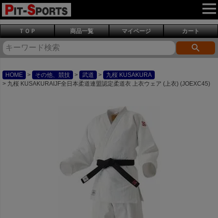
ＴＯＰ
商品一覧
マイページ
カート
HOME
その他、競技
武道
九桜 KUSAKURA
九桜 KUSAKURAIJF全日本柔道連盟認定柔道衣 上衣ウェア (上衣) (JOEXC45)